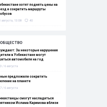
збекистане хотят поднять цены на
езд и сократить маршруты
тобусов
1 августа, 13:08
40
ОБЩЕСТВО
суждают: За некоторые нарушения
ители в Узбекистане могут
иться автомобиля на год
3 / 6 августа
еные предложили сократить
еление на планете
7 / 6 августа
бекистанцы смогут насладиться
мятником Ислама Каримова вблизи