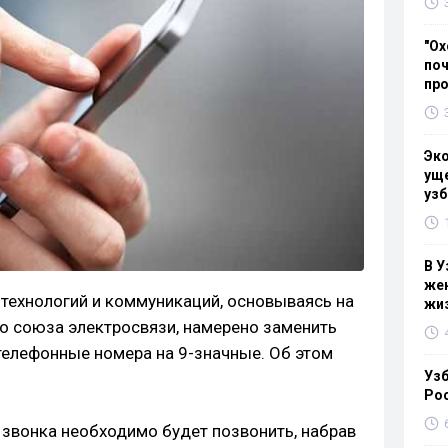
"Ох
поч
пр
Эк
уще
узб
В У
жен
технологий и коммуникаций, основываясь на
жи
 союза электросвязи, намерено заменить
елефонные номера на 9-значные. Об этом
Узб
Ро
 звонка необходимо будет позвонить, набрав