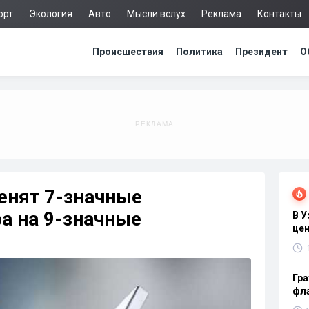
орт
Экология
Авто
Мысли вслух
Реклама
Контакты
Происшествия
Политика
Президент
О
енят 7-значные
а на 9-значные
В 
цен
Гра
фла