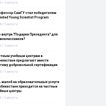
6 / 5 августа
офессор СамГУ стал победителем
ented Young Scientist Program
8 / 5 августа
 внутри "Подарка Президента" для
рвоклассников?
5 / 5 августа
стным учебным центрам в
екистане предлагают ввести
стему добровольной сертификации
0 / 5 августа
 жалоб на образовательные услуги
збекистане приходится на частные
ебные центры
3 / 5 августа