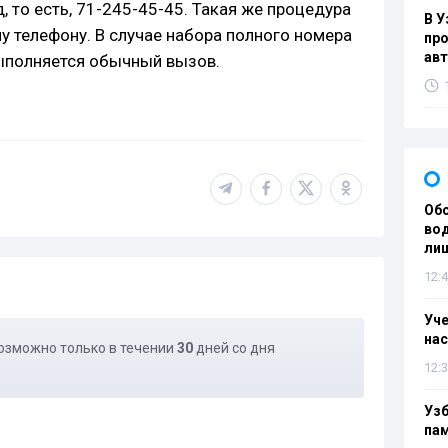
, то есть, 71-245-45-45. Такая же процедура
В У
у телефону. В случае набора полного номера
про
ав
ыполняется обычный вызов.
Об
вод
лиш
12:4
Уч
нас
озможно только в течении
30
дней со дня
12:3
Уз
па