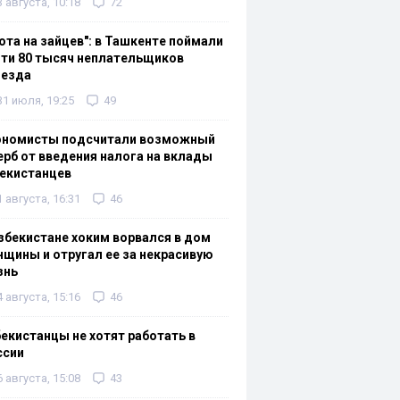
3 августа, 10:18
72
ота на зайцев": в Ташкенте поймали
ти 80 тысяч неплательщиков
оезда
31 июля, 19:25
49
ономисты подсчитали возможный
рб от введения налога на вклады
екистанцев
1 августа, 16:31
46
збекистане хоким ворвался в дом
щины и отругал ее за некрасивую
знь
4 августа, 15:16
46
екистанцы не хотят работать в
ссии
6 августа, 15:08
43