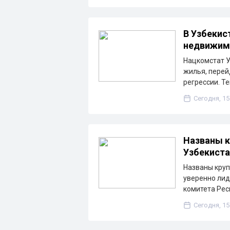
В Узбекис
недвижим
Нацкомстат У
жилья, перей
регрессии. Т
Сегодня, 15
Названы к
Узбекиста
Названы круп
уверенно лид
комитета Рес
Сегодня, 15