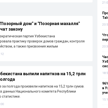
21:0
Пр
Tal
"Позорный дом" и "Позорная махалля"
20:5
чат закону
Что
ократическая партия Узбекистана
пе
овала практику проверок домов граждан, контроля
ойством, а также присвоения жилым
20:3
:12
Ча
Узб
си
бекистана выпили напитков на 15,2 трлн
18:5
полгода
96%
 за полгода произвели напитков на 15,2 трлн сумов.
в У
из данных Национального комитета Республики
уч
о статистике.
15:1
:00