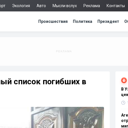
орт
Экология
Авто
Мысли вслух
Реклама
Контакты
Происшествия
Политика
Президент
О
ый список погибших в
В 
цен
Аге
отр
миг