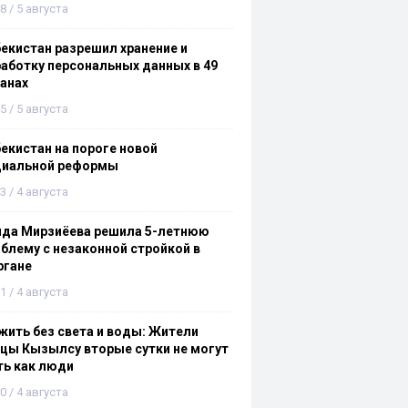
8 / 5 августа
екистан разрешил хранение и
аботку персональных данных в 49
анах
5 / 5 августа
екистан на пороге новой
циальной реформы
3 / 4 августа
ида Мирзиёева решила 5-летнюю
блему с незаконной стройкой в
ргане
1 / 4 августа
ить без света и воды: Жители
цы Кызылсу вторые сутки не могут
ть как люди
0 / 4 августа