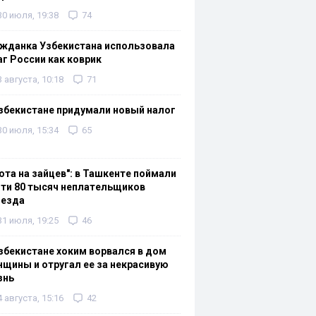
30 июля, 19:38
74
жданка Узбекистана использовала
г России как коврик
3 августа, 10:18
71
збекистане придумали новый налог
30 июля, 15:34
65
ота на зайцев": в Ташкенте поймали
ти 80 тысяч неплательщиков
оезда
31 июля, 19:25
46
збекистане хоким ворвался в дом
щины и отругал ее за некрасивую
знь
4 августа, 15:16
42