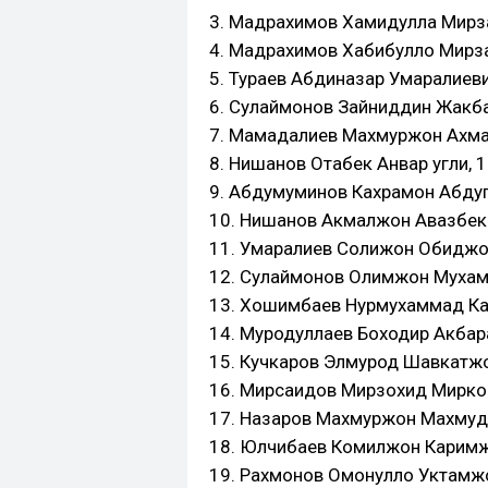
3. Мадрахимов Хамидулла Мирза
4. Мадрахимов Хабибулло Мирза
5. Тураев Абдиназар Умаралиевич
6. Сулаймонов Зайниддин Жакбар
7. Мамадалиев Махмуржон Ахмада
8. Нишанов Отабек Анвар угли, 1
9. Абдумуминов Кахрамон Абдуга
10. Нишанов Акмалжон Авазбек у
11. Умаралиев Солижон Обиджон 
12. Сулаймонов Олимжон Мухамм
13. Хошимбаев Нурмухаммад Кам
14. Муродуллаев Боходир Акбарал
15. Кучкаров Элмурод Шавкатжон
16. Мирсаидов Мирзохид Мирком
17. Назаров Махмуржон Махмудж
18. Юлчибаев Комилжон Каримжо
19. Рахмонов Омонулло Уктамжон