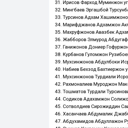
31. Ирисов Фарход Муминжон угл
32. Мингбаев Эргашбой Турсунба
33. Турсинов Адхам Хашимжонов
34. Марифджанов Адхамжон Акба
35. Махруфжонов Авазбек Адхамж
36. Жабборов Элмурод Абдугаффо
37. Ганижонов Дониер Гофуржон 
38. Курбанов Гуломжон Рузибоев
39. Мухсинжонов Абдулбоки Исро
40. Набиев Бехзод Бахтиержон уг
41. Мухсинжонов Турдиали Исрои
42. Рахмоналиев Муроджон Максу
43. Тошматов Турдали Турсинови
44. Содиков Адахамжон Солижон 
45. Сотволдиев Сирожиддин Саид
46. Хасанчаев Абдумалик Джабб
47. Абдухамидов Абдуллажон Ру