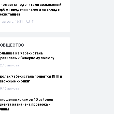
ономисты подсчитали возможный
рб от введения налога на вклады
екистанцев
1 августа, 16:31
41
ОБЩЕСТВО
льница из Узбекистана
равилась к Северному полюсу
2 / 5 августа
колах Узбекистана появятся КПП и
евожные кнопки"
9 / 5 августа
тношении хокимов 10 районов
кента назначена проверка -
ичины