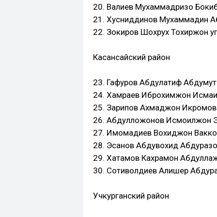
20. Валиев Мухаммадризо Бокибо
21. Хусниддинов Мухаммадин Аб
22. Зокиров Шохрух Тохиржон угл
Касансайский район
23. Гафуров Абдулатиф Абдумута
24. Хамраев Иброхимжон Исмаил
25. Зарипов Ахмаджон Икромович
26. Абдулложонов Исмоилжон Эг
27. Имомадиев Вохиджон Ваккос
28. Эсанов Абдувохид Абдуразок
29. Хатамов Кахрамон Абдуллажо
30. Сотиволдиев Алишер Абдура
Учкурганский район