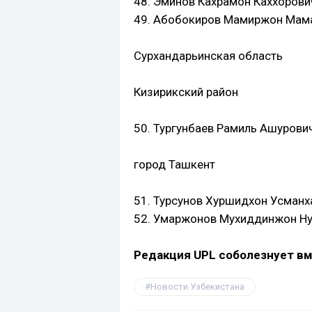
48. Эминов Кахрамон Каххорович
49. Абобокиров Мамиржон Мамас
Сурхандарьинская область
Кизирикский район
50. Тургунбаев Рамиль Ашурович,
город Ташкент
51. Турсунов Хуршидхон Усманха
52. Умаржонов Мухиддинжон Нури
Редакция UPL соболезнует вм
Новости Узбекистана