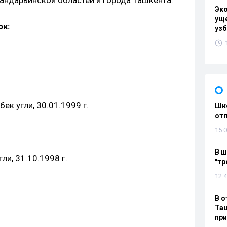
Эк
уще
ок:
узб
к угли, 30.01.1999 г.
Шко
отп
15:0
В ш
ли, 31.10.1998 г.
"тр
12:4
В о
Таш
пр