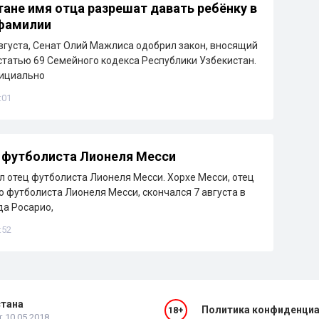
тане имя отца разрешат давать ребёнку в
 фамилии
августа, Сенат Олий Мажлиса одобрил закон, вносящий
статью 69 Семейного кодекса Республики Узбекистан.
ициально
:01
 футболиста Лионеля Месси
л отец футболиста Лионеля Месси. Хорхе Месси, отец
о футболиста Лионеля Месси, скончался 7 августа в
да Росарио,
:52
стана
Политика конфиденци
18+
 10.05.2018