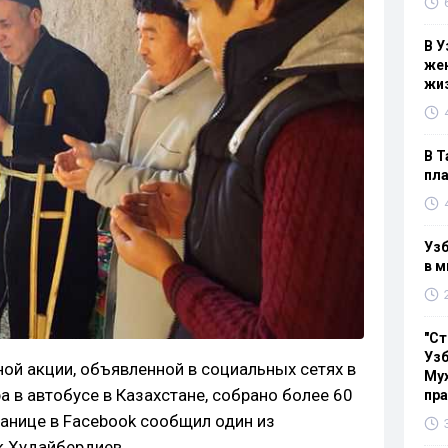
В У
жен
жи
В Т
пла
Узб
в м
"Ст
Узб
ой акции, объявленной в социальных сетях в
Мух
 в автобусе в Казахстане, собрано более 60
пр
ранице в Facebook сообщил один из
к Худайбердиев.