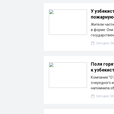
У узбекис
пожарную
Жители частн
в форме. Они
государствен
Сегодня, 04
Поля горя
к узбекис
Компания "O‘z
очередного и
напомнила о
Сегодня, 03