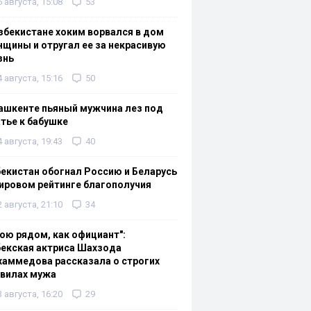
6 августа, 15:08
53
збекистане хоким ворвался в дом
щины и отругал ее за некрасивую
знь
4 августа, 15:16
50
ашкенте пьяный мужчина лез под
тье к бабушке
4 августа, 19:43
40
екистан обогнал Россию и Беларусь
ировом рейтинге благополучия
2 августа, 21:10
34
ою рядом, как официант":
екская актриса Шахзода
аммедова рассказала о строгих
авилах мужа
3 августа, 16:20
29