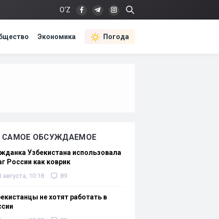
O‘Z
бщество
Экономика
Погода
САМОЕ ОБСУЖДАЕМОЕ
жданка Узбекистана использовала
г России как коврик
3 августа, 10:18
89
екистанцы не хотят работать в
ссии