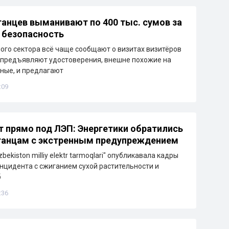
танцев выманивают по 400 тыс. сумов за
 безопасность
ого сектора всё чаще сообщают о визитах визитёров
 предъявляют удостоверения, внешне похожие на
ные, и предлагают
:09
т прямо под ЛЭП: Энергетики обратились
танцам с экстренным предупреждением
bekiston milliy elektr tarmoqlari" опубликавала кадры
нцидента с сжиганием сухой растительности и
б
:36