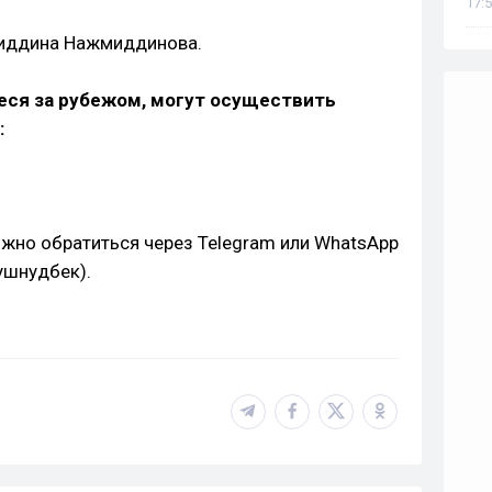
17:5
риддина Нажмиддинова.
еся за рубежом, могут осуществить
:
жно обратиться через Telegram или WhatsApp
ушнудбек).