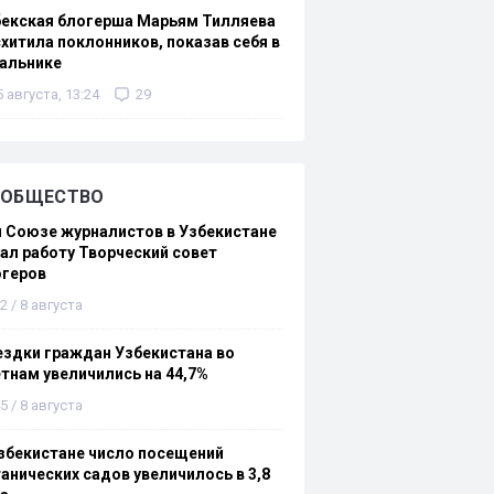
бекская блогерша Марьям Тилляева
хитила поклонников, показав себя в
альнике
5 августа, 13:24
29
ОБЩЕСТВО
 Союзе журналистов в Узбекистане
ал работу Творческий совет
огеров
2 / 8 августа
здки граждан Узбекистана во
тнам увеличились на 44,7%
5 / 8 августа
збекистане число посещений
анических садов увеличилось в 3,8