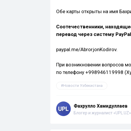
Обе карты открыты на имя Бах
Соотечественники, находящи
перевод через систему PayPal
paypal.me/AbrorjonKodirov.
При возникновении вопросов мо
по телефону +998946119998 (Х
Новости Узбекистана
Фахрулло Хамидуллаев
Блогер и журналист «UPL.UZ»