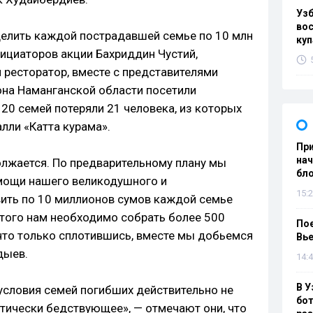
Уз
вос
делить каждой пострадавшей семье по 10 млн
куп
нициаторов акции Бахриддин Чустий,
 ресторатор, вместе с представителями
она Наманганской области посетили
 20 семей потеряли 21 человека, из которых
лли «Катта курама».
При
нач
олжается. По предварительному плану мы
бл
омощи нашего великодушного и
15:2
вить по 10 миллионов сумов каждой семье
этого нам необходимо собрать более 500
Пое
что только сплотившись, вместе мы добьемся
Вье
дыев.
14:4
В У
условия семей погибших действительно не
бот
тически бедствующее», — отмечают они, что