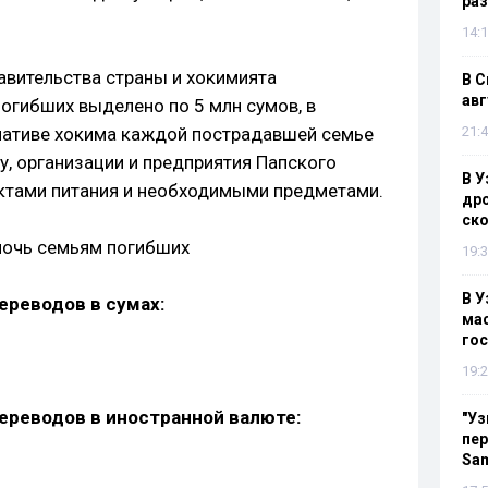
раз
14:1
авительства страны и хокимията
В С
авг
огибших выделено по 5 млн сумов, в
иативе хокима каждой пострадавшей семье
21:4
у, организации и предприятия Папского
В У
ктами питания и необходимыми предметами.
дро
ско
очь семьям погибших
19:3
В У
реводов в сумах:
мас
гос
19:2
ереводов в иностранной валюте:
"Уз
пер
Sa