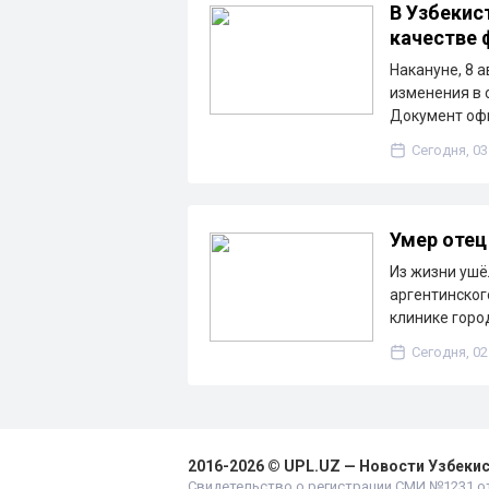
В Узбекис
качестве
Накануне, 8 
изменения в 
Документ оф
Сегодня, 03
Умер отец
Из жизни ушё
аргентинског
клинике горо
Сегодня, 02
2016-2026 © UPL.UZ — Новости Узбеки
Свидетельство о регистрации СМИ №1231 от