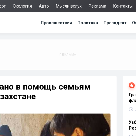
орт
Экология
Авто
Мысли вслух
Реклама
Контакты
Происшествия
Политика
Президент
О
рано в помощь семьям
захстане
Гра
фла
Узб
Ро