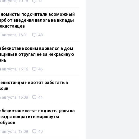
3 августа, 10:18
73
ономисты подсчитали возможный
рб от введения налога на вклады
екистанцев
1 августа, 16:31
48
збекистане хоким ворвался в дом
щины и отругал ее за некрасивую
знь
4 августа, 15:16
46
екистанцы не хотят работать в
ссии
6 августа, 15:08
44
збекистане хотят поднять цены на
езд и сократить маршруты
тобусов
1 августа, 13:08
40