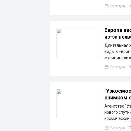
Сегодня, 19
Европа вв
из-за нех
Длительная ж
воды в Европ
муниципалите
Сегодня, 18
"Узкосмос
снимком с
Агентство "У
нового спутн
космический 
Сегодня, 17