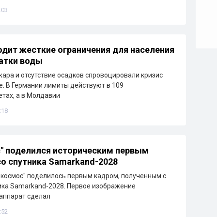
:03
одит жесткие ограничения для населения
ватки воды
ара и отсутствие осадков спровоцировали кризис
е. В Германии лимиты действуют в 109
тах, а в Молдавии
:18
" поделился историческим первым
о спутника Samarkand-2028
зкосмос" поделилось первым кадром, полученным с
ика Samarkand-2028. Первое изображение
аппарат сделал
:52