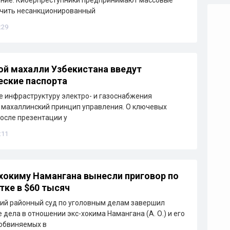
ние. Киберпреступники предпринимают массовые
учить несанкционированный
:29
й махалли Узбекистана введут
еские паспорта
е инфраструктуру электро- и газоснабжения
 махаллинский принцип управления. О ключевых
осле презентации у
:11
окиму Намангана вынесли приговор по
тке в $60 тысяч
ий районный суд по уголовным делам завершил
 дела в отношении экс-хокима Намангана (А. О.) и его
обвиняемых в