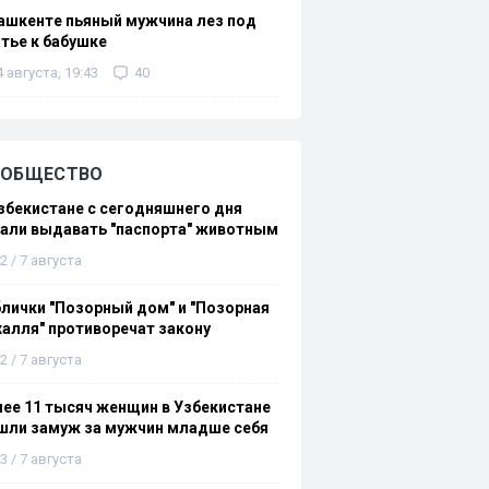
ашкенте пьяный мужчина лез под
тье к бабушке
4 августа, 19:43
40
ОБЩЕСТВО
збекистане с сегодняшнего дня
али выдавать "паспорта" животным
2 / 7 августа
лички "Позорный дом" и "Позорная
алля" противоречат закону
2 / 7 августа
ее 11 тысяч женщин в Узбекистане
шли замуж за мужчин младше себя
3 / 7 августа