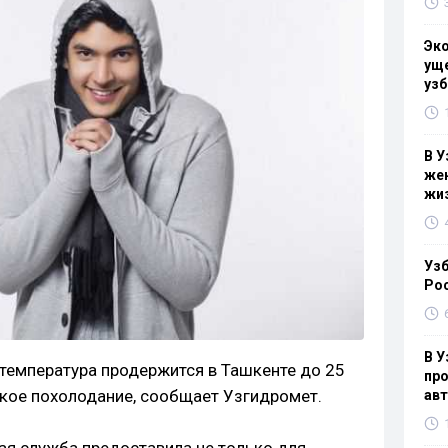
Эк
уще
узб
В У
жен
жи
Узб
Ро
В У
температура продержится в Ташкенте до 25
про
зкое похолодание, сообщает Узгидромет.
ав