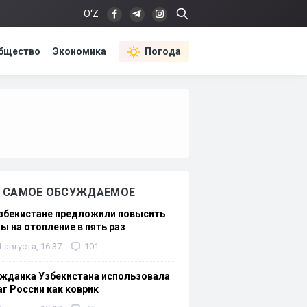
O‘Z
бщество
Экономика
Погода
САМОЕ ОБСУЖДАЕМОЕ
Узбекистане предложили повысить
ы на отопление в пять раз
1 августа, 16:37
101
жданка Узбекистана использовала
г России как коврик