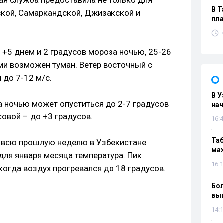
ая служба предоставила не только для
В Т
ской, Самаркандской, Джизакской и
пла
 +5 днем и 2 градусов мороза ночью, 25-26
ми возможен туман. Ветер восточный с
 до 7-12 м/с.
В У
а ночью может опуститься до 2-7 градусов
нач
овой – до +3 градусов.
16:4
Таб
и всю прошлую неделю в Узбекистане
мах
ля января месяца температура. Пик
16:1
 когда воздух прогревался до 18 градусов.
Бол
вы
14:1