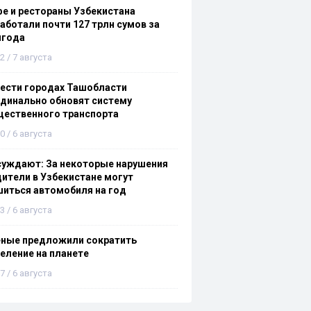
е и рестораны Узбекистана
аботали почти 127 трлн сумов за
лгода
2 / 7 августа
ести городах Ташобласти
динально обновят систему
щественного транспорта
0 / 6 августа
суждают: За некоторые нарушения
ители в Узбекистане могут
иться автомобиля на год
3 / 6 августа
еные предложили сократить
еление на планете
7 / 6 августа