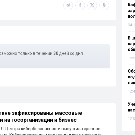
Каф
зар
по
04:1
В ш
кар
об
озможно только в течении
30
дней со дня
19:5
Об
вод
лиш
12:4
Уч
нас
тане зафиксированы массовые
12:3
и на госорганизации и бизнес
T Центра кибербезопасности выпустила срочное