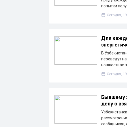
предупрежде
попытки пол
Сегодня, 19
Для каждо
энергетич
В Узбекистан
переведут на
новшествах п
Сегодня, 19
Бывшему х
делу о взя
Узбекистанск
рассмотрение
сообщников, 