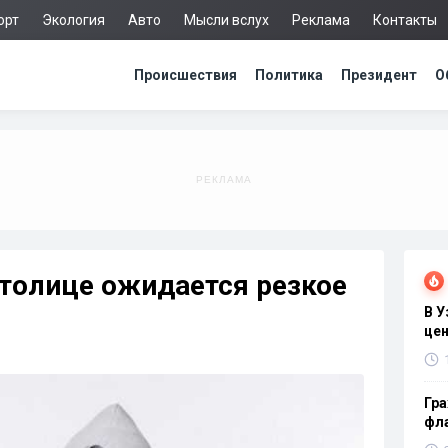
орт
Экология
Авто
Мысли вслух
Реклама
Контакты
Происшествия
Политика
Президент
О
столице ожидается резкое
В 
цен
Гра
фла