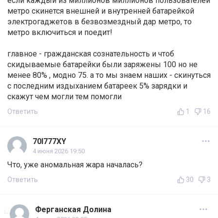
если каждый из миллионов миллионов пользователей
метро скинется внешней и внутренней батарейкой
электрогаджетов в безвозмездный дар метро, то
метро включиться и поедит!
главное - гражданская сознательность и чтоб
скидываемые батарейки были заряжены 100 но не
менее 80% , модно 75. а то мы знаем наших - скинуться
с последним издыханием батареек 5% зарядки и
скажут чем могли тем помогли
Ответить
1
16
70I777XY
4 июня 2026 19:50
Что, уже аномальная жара началась?
Ответить
30
3
Ферганская Долина