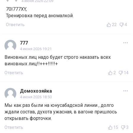
4 июня 2026 22:09
70I777XY,
Тренировка перед аномалкой.
Ответить
22
4
777
4 июня 2026 19:21
Виновных лиц надо будет строго наказать всех
виновных лиц!!+++!!!!!+
Ответить
2
14
Домохозяйка
4 июня 2026 18:50
Мы как раз были на юнусабадской линии , долго
ждали состав, духота ужасная, в вагоне пришлось
открывать форточки.
Ответить
15
3