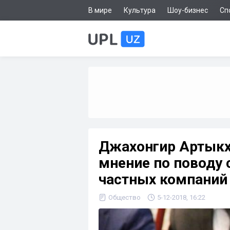
В мире
Культура
Шоу-бизнес
Сп
Джахонгир Артыкх
мнение по поводу 
частных компаний
Общество
5-12-2018, 16:22