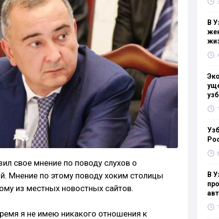
В У
жен
жи
Эк
уще
узб
Узб
Ро
л свое мнение по поводу слухов о
В У
й. Мнение по этому поводу хоким столицы
про
ому из местных новостных сайтов.
ав
время я не имею никакого отношения к