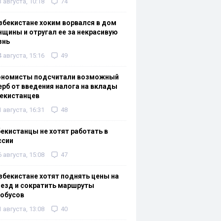
3 августа, 10:18
74
збекистане хоким ворвался в дом
щины и отругал ее за некрасивую
знь
4 августа, 15:16
49
ономисты подсчитали возможный
рб от введения налога на вклады
екистанцев
1 августа, 16:31
48
екистанцы не хотят работать в
ссии
6 августа, 15:08
47
збекистане хотят поднять цены на
езд и сократить маршруты
тобусов
1 августа, 13:08
40