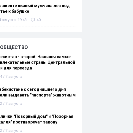
ашкенте пьяный мужчина лез под
тье к бабушке
4 августа, 19:43
40
ОБЩЕСТВО
екистан - второй: Названы самые
ивлекательные страны Центральной
и для переезда
4 / 7 августа
збекистане с сегодняшнего дня
али выдавать "паспорта" животным
2 / 7 августа
лички "Позорный дом" и "Позорная
алля" противоречат закону
2 / 7 августа