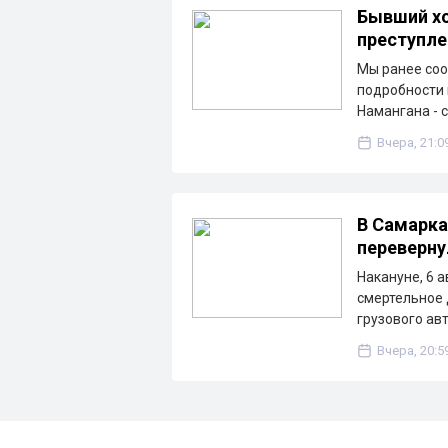
Бывший хо
преступле
Мы ранее соо
подробности 
Намангана - 
Вчера, 21:0
В Самарка
переверну
Накануне, 6 
смертельное 
грузового ав
Вчера, 20:5