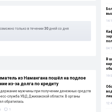
Бол
вы
14:1
озможно только в течении
30
дней со дня
Каф
зар
по
04:1
В ш
кар
об
19:5
матель из Намангана пошёл на подлое
ние из-за долга по кредиту
Об
адержание мужчины при получении денежных средств
вод
лиш
ресс-служба УВД Джизакской области. В органы
ел обратилась
12:4
6
1