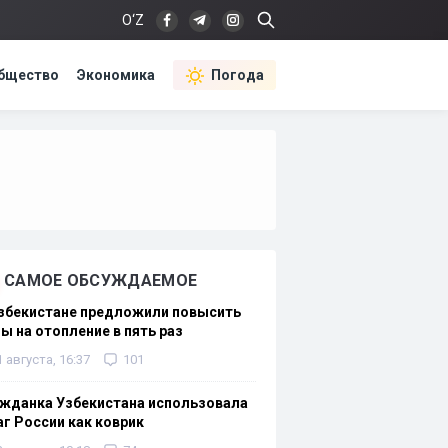
O‘Z
бщество
Экономика
Погода
САМОЕ ОБСУЖДАЕМОЕ
Узбекистане предложили повысить
ы на отопление в пять раз
1 августа, 16:37
101
жданка Узбекистана использовала
г России как коврик