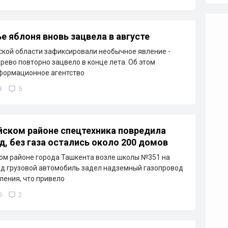
е яблоня вновь зацвела в августе
кой области зафиксировали необычное явление -
рево повторно зацвело в конце лета. Об этом
формационное агентство
8
5
йском районе спецтехника повредила
д, без газа остались около 200 домов
ом районе города Ташкента возле школы №351 на
д грузовой автомобиль задел надземный газопровод
ления, что привело
0
2