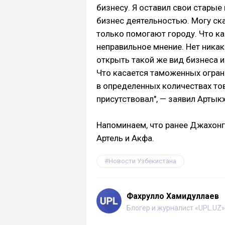
бизнесу. Я оставил свои стары
бизнес деятельностью. Могу ска
только помогают городу. Что ка
неправильное мнение. Нет ник
открыть такой же вид бизнеса и
Что касается таможенных огран
в определенных количествах тов
присутствовал", — заявил Артык
Напоминаем, что ранее Джахон
Артель и Акфа.
Новости Узбекистана
Фахрулло Хамидуллаев
Блогер и журналист «UPL.UZ»