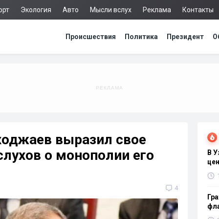
орт
Экология
Авто
Мысли вслух
Реклама
Контакты
Происшествия
Политика
Президент
О
оджаев выразил свое
слухов о монополии его
В 
цен
4
Гра
фла