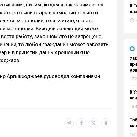
е компании другим людям и они занимаются
В Т
пла
зать, что мои старые компании только и
сается монополии, то я считаю, что это
акой монополии. Каждый желающий может
 вести работу, законном это не запрещено!
ичений, то любой гражданин может завозить
ар и в принятии данных решений я не
Узб
ходжаев.
пр
Ази
гир Артыкходжаев руководил компаниями
17:2
В У
нач
16:4
Таб
мах
16:1