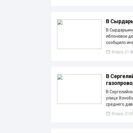
В Сырдарь
В Сырдарьинс
яблоневое де
сообщило ин
Вчера, 21:4
В Сергели
газопрово
В Сергелийск
улице Хонобо
среднего дав
Вчера, 21:3