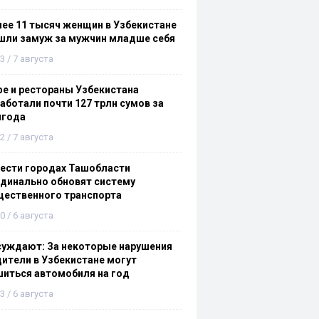
ее 11 тысяч женщин в Узбекистане
шли замуж за мужчин младше себя
3 / 7 августа
е и рестораны Узбекистана
аботали почти 127 трлн сумов за
лгода
2 / 7 августа
ести городах Ташобласти
динально обновят систему
щественного транспорта
0 / 6 августа
суждают: За некоторые нарушения
ители в Узбекистане могут
иться автомобиля на год
3 / 6 августа