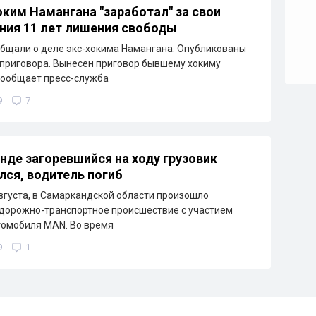
ким Намангана "заработал" за свои
ния 11 лет лишения свободы
бщали о деле экс-хокима Намангана. Опубликованы
приговора. Вынесен приговор бывшему хокиму
сообщает пресс-служба
9
7
нде загоревшийся на ходу грузовик
лся, водитель погиб
августа, в Самаркандской области произошло
дорожно-транспортное происшествие с участием
томобиля MAN. Во время
9
1