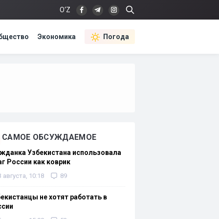
O‘Z
бщество
Экономика
Погода
САМОЕ ОБСУЖДАЕМОЕ
жданка Узбекистана использовала
г России как коврик
3 августа, 10:18
89
екистанцы не хотят работать в
ссии