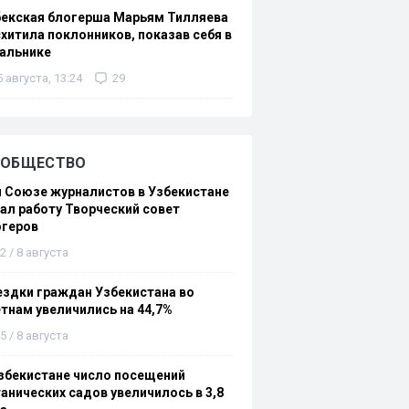
бекская блогерша Марьям Тилляева
хитила поклонников, показав себя в
альнике
5 августа, 13:24
29
ОБЩЕСТВО
 Союзе журналистов в Узбекистане
ал работу Творческий совет
огеров
2 / 8 августа
здки граждан Узбекистана во
тнам увеличились на 44,7%
5 / 8 августа
збекистане число посещений
анических садов увеличилось в 3,8