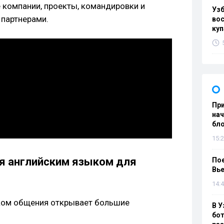
компании, проекты, командировки и
Уз
партнерами.
вос
куп
При
нач
бл
15:2
я английским языком для
Пое
Вье
14:4
ом общения открывает большие
В У
бот