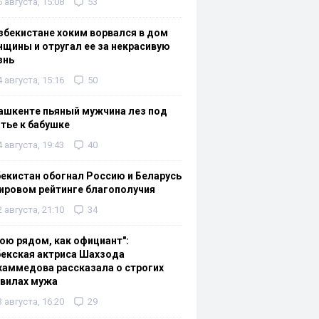
6 августа, 15:08
53
збекистане хоким ворвался в дом
щины и отругал ее за некрасивую
знь
4 августа, 15:16
50
ашкенте пьяный мужчина лез под
тье к бабушке
4 августа, 19:43
40
екистан обогнал Россию и Беларусь
ировом рейтинге благополучия
2 августа, 21:10
34
ою рядом, как официант":
екская актриса Шахзода
аммедова рассказала о строгих
авилах мужа
3 августа, 16:20
29