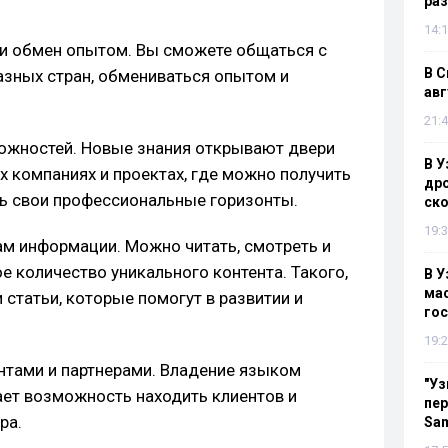
раз
14:1
и обмен опытом. Вы сможете общаться с
В С
азных стран, обмениваться опытом и
авг
21:4
ожностей. Новые знания открывают двери
В У
 компаниях и проектах, где можно получить
дро
ь свои профессиональные горизонты.
ско
19:3
м информации. Можно читать, смотреть и
е количество уникального контента. Такого,
В У
мас
 статьи, которые помогут в развитии и
гос
19:2
нтами и партнерами. Владение языком
"Уз
ет возможность находить клиентов и
пер
ра.
Sa