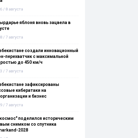
а
6 / 8 августа
ырдарье яблоня вновь зацвела в
усте
8 / 7 августа
збекистане создали инновационный
н-перехватчик с максимальной
ростью до 450 км/ч
3 / 7 августа
збекистане зафиксированы
совые кибератаки на
организации и бизнес
9 / 7 августа
космос" поделился историческим
вым снимком со спутника
markand-2028