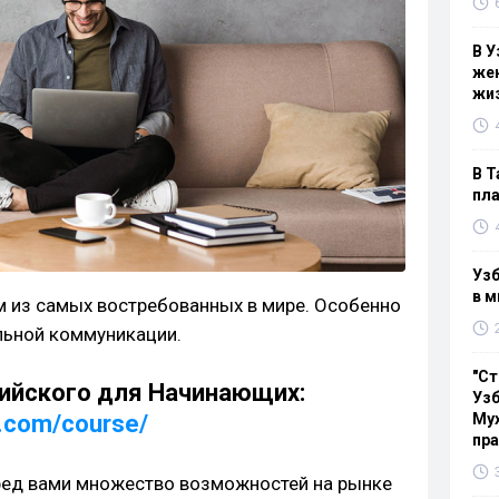
В У
жен
жи
В Т
пла
Узб
в м
м из самых востребованных в мире. Особенно
льной коммуникации.
"Ст
лийского для Начинающих:
Узб
h.com/course/
Мух
пр
ред вами множество возможностей на рынке