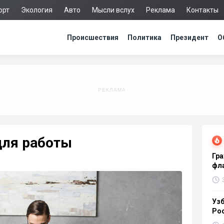
орт
Экология
Авто
Мысли вслух
Реклама
Контакты
Происшествия
Политика
Президент
О
для работы
Гра
фла
Узб
Ро