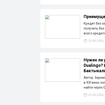
Преимущес
Кредит без з
получить без
всего кредит
23-03-2026,
Нужен ли 
Dualingo?
Бактыкал
Автор: Зарема
в XXI веке, 
найти через 
23-03-2026,