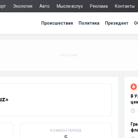
орт
Экология
Авто
Мысли вслух
Реклама
Контакты
Происшествия
Политика
Президент
О
В 
uz»
цен
Гра
фла
КОММЕНТАРИЕВ
5