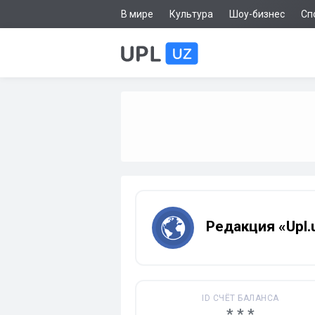
В мире
Культура
Шоу-бизнес
Сп
Редакция «Upl.
ID СЧЁТ БАЛАНСА
* * *