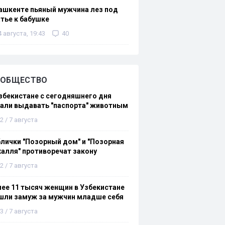
ашкенте пьяный мужчина лез под
тье к бабушке
4 августа, 19:43
40
ОБЩЕСТВО
збекистане с сегодняшнего дня
али выдавать "паспорта" животным
2 / 7 августа
лички "Позорный дом" и "Позорная
алля" противоречат закону
2 / 7 августа
ее 11 тысяч женщин в Узбекистане
шли замуж за мужчин младше себя
3 / 7 августа