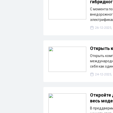
гибридног
С момента по
внедорожного
электрифика
26-12-2025,
Открыть к
Открыть комп
международн
себя как оди
24-12-2025,
Откройте 
весь моде
В преддверии