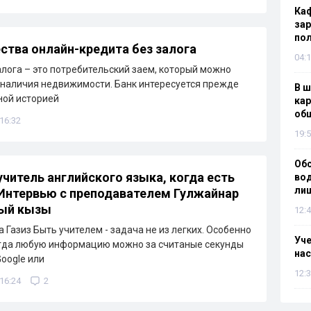
Каф
зар
по
тва онлайн-кредита без залога
04:1
алога – это потребительский заем, который можно
 наличия недвижимости. Банк интересуется прежде
В ш
ной историей
кар
об
 16:32
19:5
Об
учитель английского языка, когда есть
вод
лиш
 Интервью с преподавателем Гулжайнар
ый кызы
12:4
 Газиз Быть учителем - задача не из легких. Особенно
Уч
когда любую информацию можно за считаные секунды
нас
Google или
12:3
 16:24
2