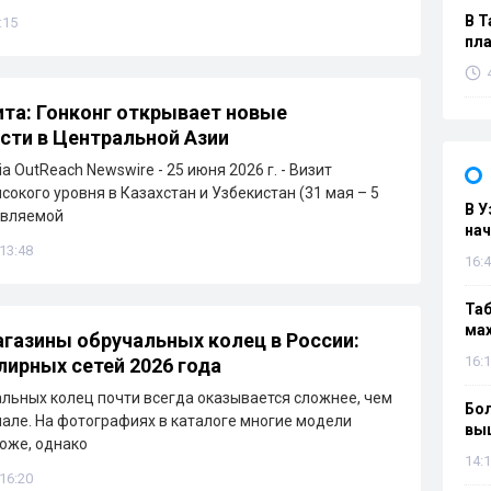
В Т
:15
пла
ита: Гонконг открывает новые
ти в Центральной Азии
ia OutReach Newswire - 25 июня 2026 г. - Визит
сокого уровня в Казахстан и Узбекистан (31 мая – 5
В У
авляемой
нач
 13:48
16:4
Таб
мах
газины обручальных колец в России:
16:1
лирных сетей 2026 года
льных колец почти всегда оказывается сложнее, чем
Бол
чале. На фотографиях в каталоге многие модели
вы
оже, однако
14:1
 16:20