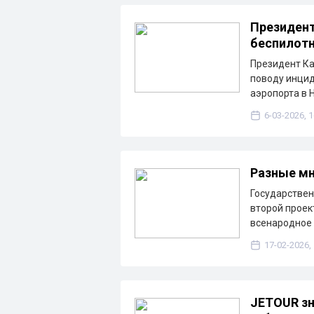
Президент
беспилотн
Президент Ка
поводу инцид
аэропорта в 
6-03-2026, 1
Разные мн
Государстве
второй проек
всенародное 
17-02-2026,
JETOUR зн