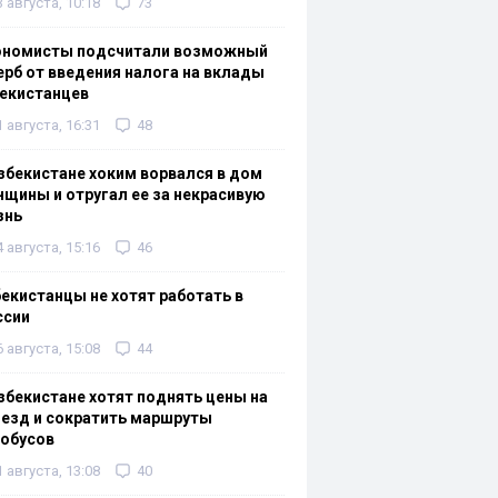
3 августа, 10:18
73
ономисты подсчитали возможный
рб от введения налога на вклады
екистанцев
1 августа, 16:31
48
збекистане хоким ворвался в дом
щины и отругал ее за некрасивую
знь
4 августа, 15:16
46
екистанцы не хотят работать в
ссии
6 августа, 15:08
44
збекистане хотят поднять цены на
езд и сократить маршруты
тобусов
1 августа, 13:08
40