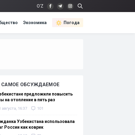
O‘Z
бщество
Экономика
Погода
САМОЕ ОБСУЖДАЕМОЕ
Узбекистане предложили повысить
ы на отопление в пять раз
1 августа, 16:37
101
жданка Узбекистана использовала
г России как коврик