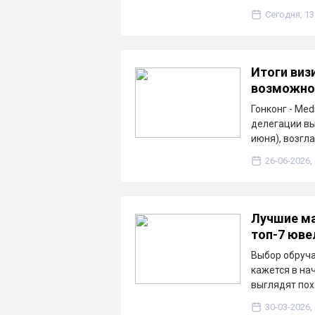
Сегодня, 13
Итоги виз
возможнос
Гонконг - Med
делегации вы
июня), возгл
26-06-2026,
Лучшие ма
топ-7 юве
Выбор обруча
кажется в на
выглядят пох
30-03-2026,