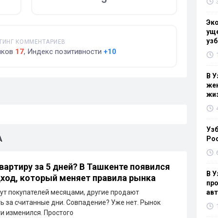
Эк
уще
узб
ТИНГ КОММЕНТАРИЕВ
йков
17
, Индекс позитивности
+10
В У
жен
жи
Узб
А
Ро
вартиру за 5 дней? В Ташкенте появился
В У
ход, который меняет правила рынка
про
ут покупателей месяцами, другие продают
ав
 за считанные дни. Совпадение? Уже нет. Рынок
 изменился. Простого