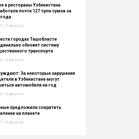
е и рестораны Узбекистана
аботали почти 127 трлн сумов за
лгода
2 / 7 августа
ести городах Ташобласти
динально обновят систему
щественного транспорта
0 / 6 августа
суждают: За некоторые нарушения
ители в Узбекистане могут
иться автомобиля на год
3 / 6 августа
еные предложили сократить
еление на планете
7 / 6 августа