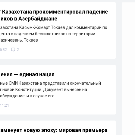
 Казахстана прокомментировал падение
иков в Азербайджане
захстана Касым-Жомарт Токаев дал комментарий по
ента с падением беспилотников на территории
Нахичевань. Токаев
6:32
2
ения — единая нация
нные СМИ Казахстана представили окончательный
т новой Конституции. Документ вынесен на
обсуждение, и в случае его
 11:21
аменует новую эпоху: мировая премьера