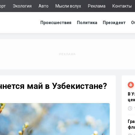
орт
Экология
Авто
Мысли вслух
Реклама
Контакты
Происшествия
Политика
Президент
О
чнется май в Узбекистане?
В 
цен
Гра
фла