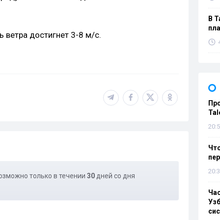
В Т
пла
 ветра достигнет 3-8 м/с.
Пр
Tal
20:5
Что
пе
20:3
озможно только в течении
30
дней со дня
Ча
Узб
си