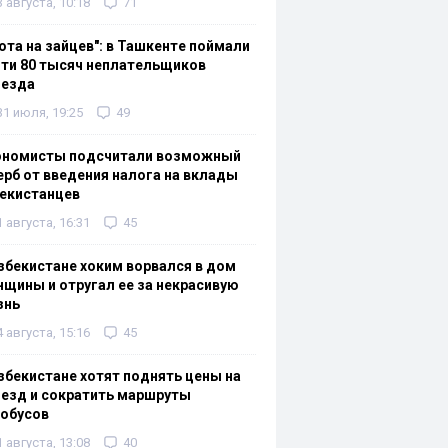
3 августа, 10:18
71
ота на зайцев": в Ташкенте поймали
ти 80 тысяч неплательщиков
оезда
31 июля, 19:25
49
ономисты подсчитали возможный
рб от введения налога на вклады
екистанцев
1 августа, 16:31
45
збекистане хоким ворвался в дом
щины и отругал ее за некрасивую
знь
4 августа, 15:16
45
збекистане хотят поднять цены на
езд и сократить маршруты
тобусов
1 августа, 13:08
40