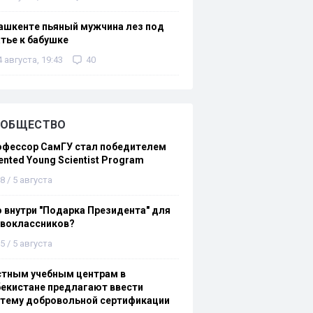
ашкенте пьяный мужчина лез под
тье к бабушке
4 августа, 19:43
40
ОБЩЕСТВО
офессор СамГУ стал победителем
ented Young Scientist Program
8 / 5 августа
 внутри "Подарка Президента" для
рвоклассников?
5 / 5 августа
стным учебным центрам в
екистане предлагают ввести
стему добровольной сертификации