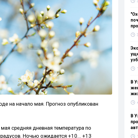
"Ох
поч
пр
Эк
уще
узб
В У
жен
жи
оде на начало мая. Прогноз опубликован
В У
про
 мая средняя дневная температура по
ав
градусов. Ночью ожидается +10... +13