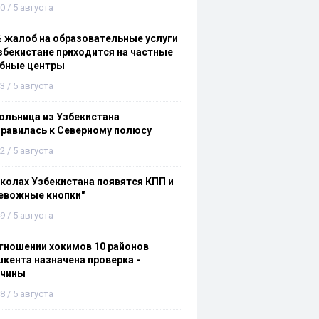
0 / 5 августа
 жалоб на образовательные услуги
збекистане приходится на частные
ебные центры
3 / 5 августа
льница из Узбекистана
равилась к Северному полюсу
2 / 5 августа
колах Узбекистана появятся КПП и
евожные кнопки"
9 / 5 августа
тношении хокимов 10 районов
кента назначена проверка -
ичины
8 / 5 августа