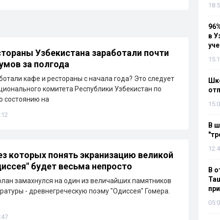
18:5
96%
в У
уч
стораны Узбекистана заработали почти
15:1
сумов за полгода
ботали кафе и рестораны с начала года? Это следует
Шко
ционального комитета Республики Узбекистан по
отп
По состоянию на
15:0
:12
В ш
"тр
12:4
ез которых понять экранизацию великой
иссея" будет весьма непросто
В о
Таш
лан замахнулся на один из величайших памятников
пр
ратуры - древнегреческую поэму "Одиссея" Гомера.
05:0
:47