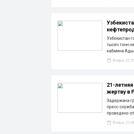
Узбекиста
нефтепрод
Узбекистан г
тысяч тонн н
кабмина Ады
Вчера, 22:3
21-летняя
жертву в 
Задержана гр
пресс-служба
проведено с
Вчера, 21:0