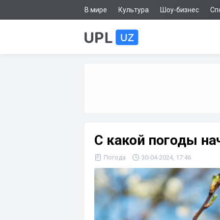
В мире
Культура
Шоу-бизнес
Сп
С какой погоды на
Погода
30-04-2024, 17:46