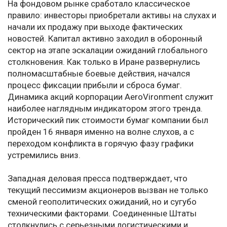
На фондовом рынке сработало классическое
правило: инвесторы приобретали активы на слухах и
начали их продажу при выходе фактических
новостей. Капитал активно заходил в оборонный
сектор на этапе эскалации ожиданий глобального
столкновения. Как только в Иране развернулись
полномасштабные боевые действия, начался
процесс фиксации прибыли и сброса бумаг.
Динамика акций корпорации AeroVironment служит
наиболее наглядным индикатором этого тренда.
Исторический пик стоимости бумаг компании был
пройден 16 января именно на волне слухов, а с
переходом конфликта в горячую фазу графики
устремились вниз.
Западная деловая пресса подтверждает, что
текущий пессимизм акционеров вызван не только
сменой геополитических ожиданий, но и сугубо
техническими факторами. Соединенные Штаты
столкнулись с серьезными логистическими и