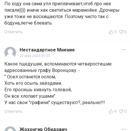
По ходу она сама упл приплачивает,чтоб про нее
писали)))) иначе как светиться марамойке. Дрoчеры
уже тоже не восхищаются. Поэтому чисто так с
бодуна,легче блевать.
Ответить
3
0
Нестандартное Мнение
22 мая 2024 07:23
Какое тщедушие, вспоминаются четверостишие
адресованные графу Воронцову :-
" Осел останется ослом,
Хоть его осыпь звёздами.
Его просишь кивнуть головой,
Он все хлопает ушами".
У нас свои "графини" существуют?, реально!!!
Ответить
4
0
Жохонгир Обидович