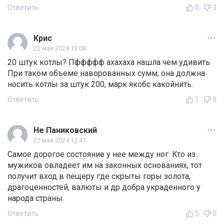
Ответить
0
3
Крис
22 мая 2024 13:08
20 штук котлы? Пффффф ахахаха нашла чем удивить.
При таком объеме наворованных сумм, она должна
носить котлы за штук 200, марк якобс какойнить.
Ответить
1
0
Не Паниковский
22 мая 2024 12:41
Самое дорогое состояние у нее между ног. Кто из
мужиков овладеет им на законных основаниях, тот
получит вход в пещеру где скрыты горы золота,
драгоценностей, валюты и др добра украденного у
народа страны.
Ответить
5
0