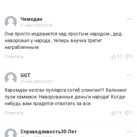
Чемодан
21 мая 2024 23:40
Она просто издевается над простым народом , дед
наворовал у народа , теперь внучка тратит
награбленным
Ответить
37
0
GGT
21 мая 2024 23:37
Харомдан келган пулларга сотиб олинган!!! Халкнинг
пули хаммаси. Наворованные деньги народа! Когда-
нибудь вам придётся ответить за всё.
Ответить
19
1
Справедливость30 Лет