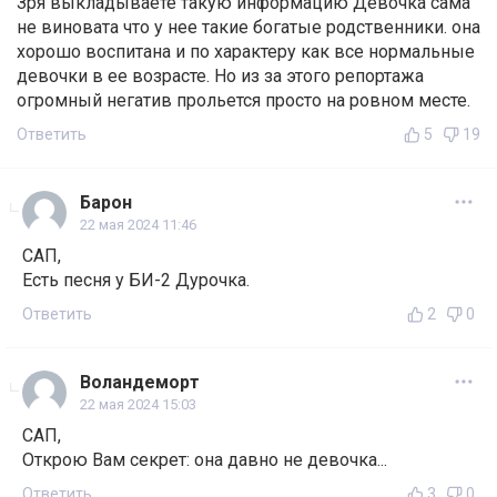
Зря выкладываете такую информацию Девочка сама
не виновата что у нее такие богатые родственники. она
хорошо воспитана и по характеру как все нормальные
девочки в ее возрасте. Но из за этого репортажа
огромный негатив прольется просто на ровном месте.
Ответить
5
19
Барон
22 мая 2024 11:46
САП,
Есть песня у БИ-2 Дурочка.
Ответить
2
0
Воландеморт
22 мая 2024 15:03
САП,
Открою Вам секрет: она давно не девочка...
Ответить
3
0