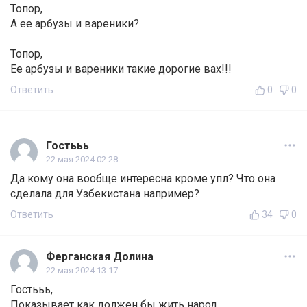
Топор,
А ее арбузы и вареники?
Топор,
Ее арбузы и вареники такие дорогие вах!!!
Ответить
0
0
Гостььь
22 мая 2024 02:28
Да кому она вообще интересна кроме упл? Что она
сделала для Узбекистана например?
Ответить
34
0
Ферганская Долина
22 мая 2024 13:17
Гостььь,
Показывает как должен бы жить народ