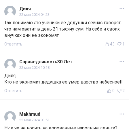
Диля
22 мая 2024 04:23
Так понимаю это ученики ее дедушки сейчас говорят,
что нам хватит в день 21 тысячу сум. На себе и своих
внучках они не экономят
Ответить
43
1
Справедливость30 Лет
22 мая 2024 10:18
Диля,
Кто не экономит дедушка ее умер царство небесное!!
Ответить
0
2
Makhmud
22 мая 2024 03:51
Ну а че не носить на ворованные народные деньги?