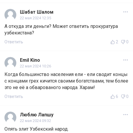
Шабат Шалом
22 мая 2024 12:35
А откуда эти деньги? Может ответить прокуратура
узбекистана?
Ответить
2
0
Emil Kino
22 мая 2024 10:26
Когда большинство населения ели - ели сводит концы
с концами грех кичится своими богатствами, тем более
это не её а обварованого народа. Харам!
Ответить
6
0
Люблю Лапшу
22 мая 2024 09:32
Опять злит Узбекский народ.