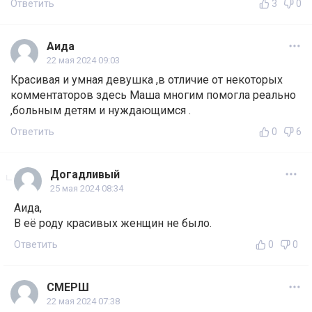
Ответить
3
0
Аида
22 мая 2024 09:03
Красивая и умная девушка ,в отличие от некоторых
комментаторов здесь Маша многим помогла реально
,больным детям и нуждающимся .
Ответить
0
6
Догадливый
25 мая 2024 08:34
Аида,
В её роду красивых женщин не было.
Ответить
0
0
СМЕРШ
22 мая 2024 07:38