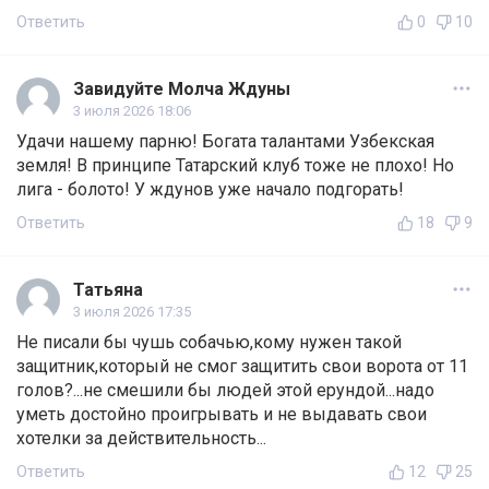
Ответить
0
10
Завидуйте Молча Ждуны
3 июля 2026 18:06
Удачи нашему парню! Богата талантами Узбекская
земля! В принципе Татарский клуб тоже не плохо! Но
лига - болото! У ждунов уже начало подгорать!
Ответить
18
9
Татьяна
3 июля 2026 17:35
Не писали бы чушь собачью,кому нужен такой
защитник,который не смог защитить свои ворота от 11
голов?...не смешили бы людей этой ерундой...надо
уметь достойно проигрывать и не выдавать свои
хотелки за действительность...
Ответить
12
25