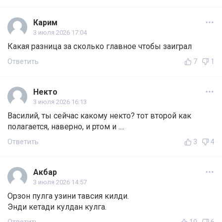
Карим
3 июля 2026 17:04
Какая разница за сколько главное чтобы заиграл
Ответить
7
1
Некто
3 июля 2026 16:13
Василий, ты сейчас какому некто? тот второй как
полагается, наверно, и ртом и ....
Ответить
3
4
Акбар
3 июля 2026 14:57
Орзон пулга узини тавсия килди.
Энди кетади кулдан кулга.