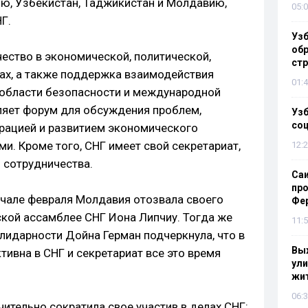
ю, Узбекистан, Таджикистан и Молдавию,
05:0
Г.
Узб
обр
ество в экономической, политической,
стр
рах, а также поддержка взаимодействия
01:4
 области безопасности и международной
ляет форум для обсуждения проблем,
Узб
со
грацией и развитием экономического
и. Кроме того, СНГ имеет свой секретариат,
12:2
 сотрудничества.
Са
про
ачале февраля Молдавия отозвала своего
Фе
кой ассамблее СНГ Иона Липчиу. Тогда же
11:5
олидарности Дойна Герман подчеркнула, что в
Выж
тивна в СНГ и секретариат все это время
ули
жи
06:3
ительно сократила свое участив в делах СНГ: