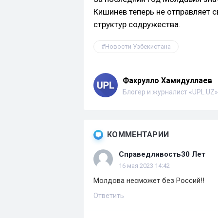
Кишинев теперь не отправляет с
структур содружества.
Новости Узбекистана
Фахрулло Хамидуллаев
Блогер и журналист «UPL.UZ»
КОММЕНТАРИИ
Справедливость30 Лет
16 мая 2023 14:42
Молдова несможет без Россий!!
Ответить