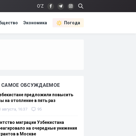
O‘Z
бщество
Экономика
Погода
САМОЕ ОБСУЖДАЕМОЕ
Узбекистане предложили повысить
ы на отопление в пять раз
1 августа, 16:37
95
нтство миграции Узбекистана
еагировало на очередные унижения
рантов в Москве