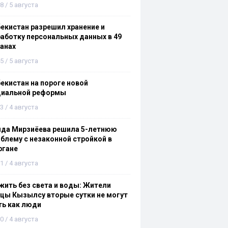
8 / 5 августа
екистан разрешил хранение и
аботку персональных данных в 49
анах
5 / 5 августа
екистан на пороге новой
циальной реформы
3 / 4 августа
ида Мирзиёева решила 5-летнюю
блему с незаконной стройкой в
ргане
1 / 4 августа
ить без света и воды: Жители
цы Кызылсу вторые сутки не могут
ть как люди
0 / 4 августа