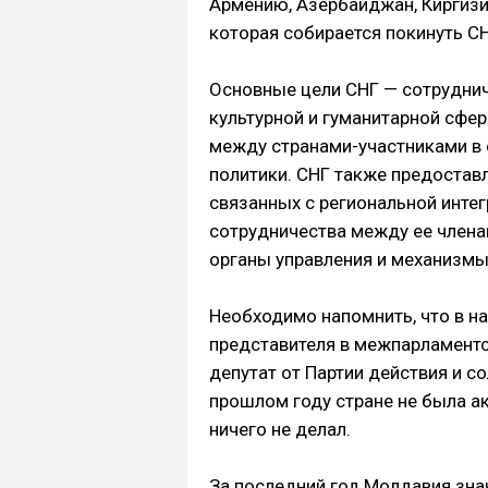
Армению, Азербайджан, Киргизи
которая собирается покинуть СН
Основные цели СНГ — сотруднич
культурной и гуманитарной сфе
между странами-участниками в
политики. СНГ также предостав
связанных с региональной инте
сотрудничества между ее членам
органы управления и механизмы
Необходимо напомнить, что в н
представителя в межпарламентс
депутат от Партии действия и с
прошлом году стране не была ак
ничего не делал.
За последний год Молдавия знач