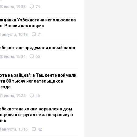
30 июля, 19:38
74
жданка Узбекистана использовала
г России как коврик
3 августа, 10:18
71
збекистане придумали новый налог
30 июля, 15:34
65
ота на зайцев": в Ташкенте поймали
ти 80 тысяч неплательщиков
оезда
31 июля, 19:25
46
збекистане хоким ворвался в дом
щины и отругал ее за некрасивую
знь
4 августа, 15:16
42