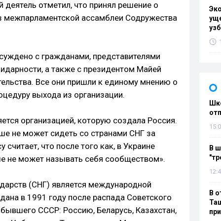
 деятель отметил, что принял решение о
Эк
з межпарламентской ассамблеи Содружества
уще
узб
суждено с гражданами, представителями
лидарности, а также с президентом Майей
тельства. Все они пришли к единому мнению о
оцедуру выхода из организации.
Шко
отп
яется организацией, которую создала Россия.
15:0
ше не может сидеть со странами СНГ за
 считает, что после того как, в Украине
В ш
"тр
ше не может называть себя сообществом».
12:4
дарств (СНГ) является международной
В о
дана в 1991 году после распада Советского
Таш
бывшего СССР: Россию, Беларусь, Казахстан,
пр