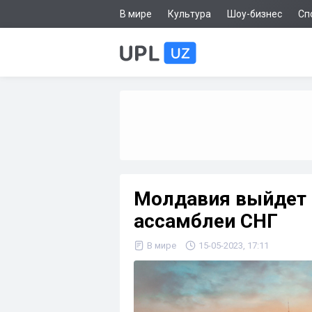
В мире
Культура
Шоу-бизнес
Сп
Молдавия выйдет 
ассамблеи СНГ
В мире
15-05-2023, 17:11