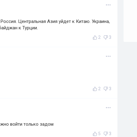
Россия. Центральная Азия уйдет к Китаю. Украина,
байджан к Турции.
2
3
2
3
ожно войти только задом
5
3