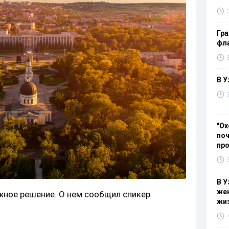
Гра
фла
В У
"Ох
поч
пр
В У
жен
жное решение. О нем сообщил спикер
жи