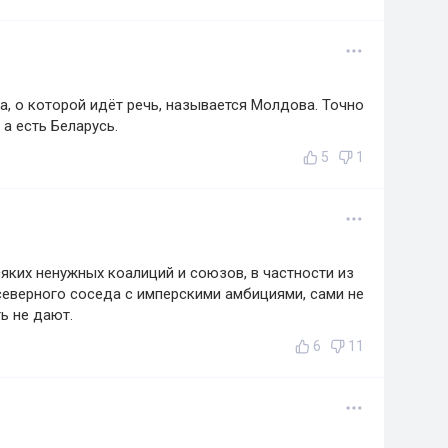
а, о которой идёт речь, называется Молдова. Точно
 а есть Беларусь.
5
1
яких ненужных коалиций и союзов, в частности из
северного соседа с имперскими амбициями, сами не
ь не дают.
6
11