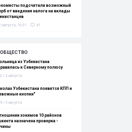
ономисты подсчитали возможный
рб от введения налога на вклады
екистанцев
1 августа, 16:31
41
ОБЩЕСТВО
льница из Узбекистана
равилась к Северному полюсу
2 / 5 августа
колах Узбекистана появятся КПП и
евожные кнопки"
9 / 5 августа
тношении хокимов 10 районов
кента назначена проверка -
ичины