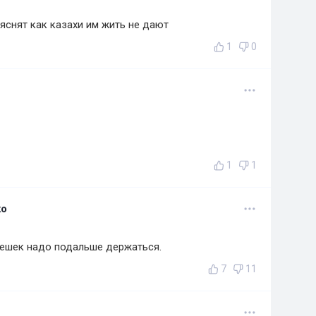
яснят как казахи им жить не дают
1
0
1
1
ко
 пешек надо подальше держаться.
7
11