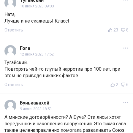
Тугайский
10 июня 2023 09:00
Ната,
Лучше и не скажешь! Класс!
Ответить
23
8
Гога
12 июня 2023 17:52
Тугайский,
Повторять чей-то глупый нарротив про 100 лет, при
этом не приводя никаких фактов.
Ответить
2
6
Бунькавахой
9 июня 2023 18:53
А минские договорённости? А Буча? Эти лисы хотят
передышки и накопления вооружений. Это тихая сапа
также целенаправленно помогала разваливать Союз