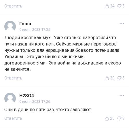
Ответить
34
5
Гоша
9 июня 2023 17:35
Людей косят как мух . Уже столько наворотили что
пути назад ни кого нет . Сейчас мирные переговоры
нужны только для наращивания боевого потенциала
Украины . Это уже было с минскими
договоренностями . Эта война на выживаеие и скоро
не занчится .
Ответить
39
5
H2SO4
9 июня 2023 17:26
Они в день по пять раз, что-то заявляют
Ответить
25
8