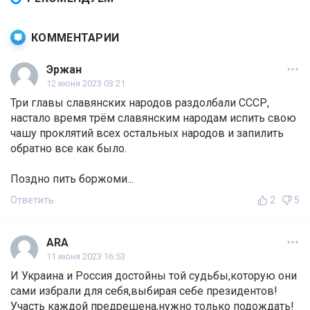
КОММЕНТАРИИ
Эржан
12 июня 2023 03:21
Три главы славянских народов раздолбали СССР,
настало время трём славянским народам испить свою
чашу проклятий всех остальных народов и запилить
обратно все как было.
Поздно пить боржоми...
Ответить
2
5
ARA
11 июня 2023 16:53
И Украина и Россия достойны той судьбы,которую они
сами избрали для себя,выбирая себе президентов!
Участь каждой предрешена,нужно только подождать!