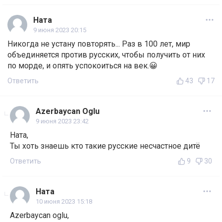
Ната
9 июня 2023 20:15
Никогда не устану повторять... Раз в 100 лет, мир
объединяется против русских, чтобы получить от них
по морде, и опять успокоиться на век.😀
Ответить
43
17
Azerbaycan Oglu
9 июня 2023 23:42
Ната,
Ты хоть знаешь кто такие русские несчастное дитё
Ответить
9
30
Ната
10 июня 2023 15:18
Azerbaycan oglu,