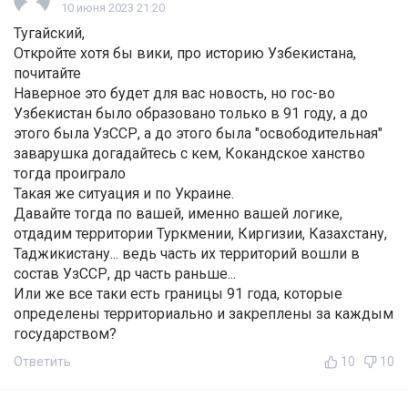
10 июня 2023 21:20
Тугайский,
Откройте хотя бы вики, про историю Узбекистана,
почитайте
Наверное это будет для вас новость, но гос-во
Узбекистан было образовано только в 91 году, а до
этого была УзССР, а до этого была "освободительная"
заварушка догадайтесь с кем, Кокандское ханство
тогда проиграло
Такая же ситуация и по Украине.
Давайте тогда по вашей, именно вашей логике,
отдадим территории Туркмении, Киргизии, Казахстану,
Таджикистану... ведь часть их территорий вошли в
состав УзССР, др часть раньше...
Или же все таки есть границы 91 года, которые
определены территориально и закреплены за каждым
государством?
Ответить
10
10