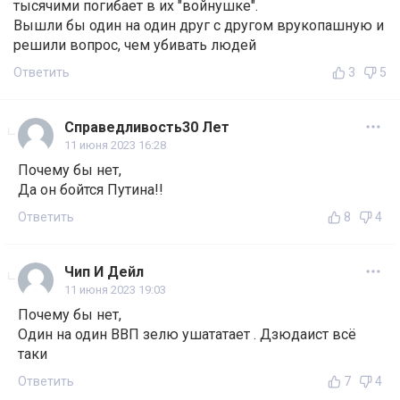
тысячими погибает в их "войнушке".
Вышли бы один на один друг с другом врукопашную и
решили вопрос, чем убивать людей
Ответить
3
5
Справедливость30 Лет
11 июня 2023 16:28
Почему бы нет,
Да он бойтся Путина!!
Ответить
8
4
Чип И Дейл
11 июня 2023 19:03
Почему бы нет,
Один на один ВВП зелю ушататает . Дзюдаист всё
таки
Ответить
7
4