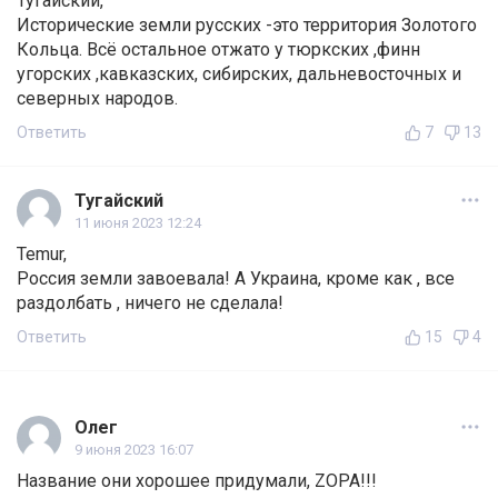
Тугайский,
Исторические земли русских -это территория Золотого
Кольца. Всё остальное отжато у тюркских ,финн
угорских ,кавказских, сибирских, дальневосточных и
северных народов.
Ответить
7
13
Тугайский
11 июня 2023 12:24
Temur,
Россия земли завоевала! А Украина, кроме как , все
раздолбать , ничего не сделала!
Ответить
15
4
Олег
9 июня 2023 16:07
Название они хорошее придумали, ZOPA!!!