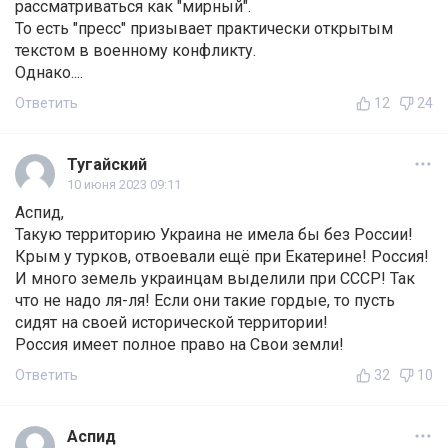
рассматриваться как "мирный".
То есть "пресс" призывает практически открытым
текстом в военному конфликту.
Однако....
Ответить
12
24
Тугайский
10 июня 2023 09:11
Аспид,
Такую территорию Украина не имела бы без России!
Крым у турков, отвоевали ещё при Екатерине! Россия!
И много земель украинцам выделили при СССР! Так
что не надо ля-ля! Если они такие гордые, то пусть
сидят на своей исторической территории!
Россия имеет полное право на Свои земли!
Ответить
32
10
Аспид