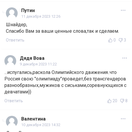
Путин
11 декабря 2023 12:26
Шнайдер,
Спасибо Вам за ваши ценные слова,так и сделаем.
Ответить
0
3
Дядя Вова
9 декабря 2023 11:22
...испугались,раскола Олимпийского движения..что
Россия свою "олимпиаду"проведет,без трансгендеров
разнообразных,мужиков с сиськами,соревнующихся с
девчатами))
Ответить
20
8
Валентина
10 декабря 2023 14:32