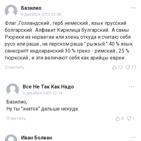
Базилио
8 декабря 2023 23:58
Флаг ,Голландский , герб немеский , язык прусский
болгарский . Алфавит Кирилица булгарский . А самы
Рюрики из норвегии или хоень откуда и считаю себя
русо или раша , на перском раша " рыжый " 40 % язык
санксрипт индоиранский 30 % греко - римский , 25 %
тюркский , и эти величают себя как арийцы евреи .
Ответить
12
17
Все Не Так Как Надо
9 декабря 2023 22:14
Базилио,
Ну ты "знаток" дальше некуда.
Ответить
4
1
Иван Болван