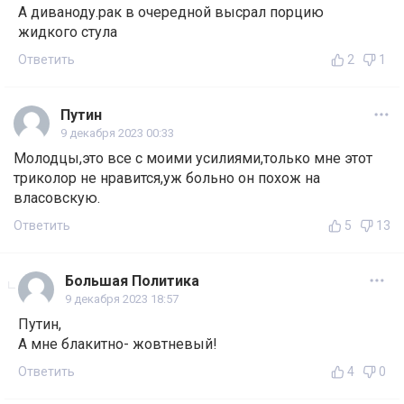
А диваноду.рак в очередной высрал порцию
жидкого стула
Ответить
2
1
Путин
9 декабря 2023 00:33
Молодцы,это все с моими усилиями,только мне этот
триколор не нравится,уж больно он похож на
власовскую.
Ответить
5
13
Большая Политика
9 декабря 2023 18:57
Путин,
А мне блакитно- жовтневый!
Ответить
4
0