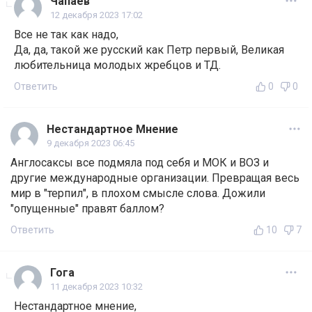
Чапаев
12 декабря 2023 17:02
Все не так как надо,
Да, да, такой же русский как Петр первый, Великая
любительница молодых жребцов и ТД.
Ответить
0
0
Нестандартное Мнение
9 декабря 2023 06:45
Англосаксы все подмяла под себя и МОК и ВОЗ и
другие международные организации. Превращая весь
мир в "терпил", в плохом смысле слова. Дожили
"опущенные" правят баллом?
Ответить
10
7
Гога
11 декабря 2023 10:32
Нестандартное мнение,