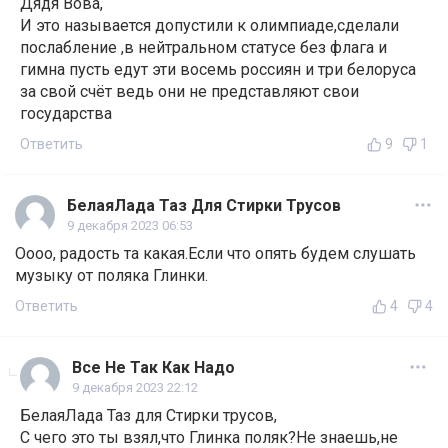
Дядя Вова,
И это называется допустили к олимпиаде,сделали
послабление ,в нейтральном статусе без флага и
гимна пусть едут эти восемь россиян и три белоруса
за свой счёт ведь они не представляют свои
государства
Ответить
9
1
БелаяЛада Таз Для Стирки Трусов
9 декабря 2023 06:53
Оооо, радость та какая.Если что опять будем слушать
музыку от поляка Глинки.
Ответить
4
4
Все Не Так Как Надо
9 декабря 2023 22:12
БелаяЛада Таз для Стирки трусов,
С чего это ты взял,что Глинка поляк?Не знаешь,не