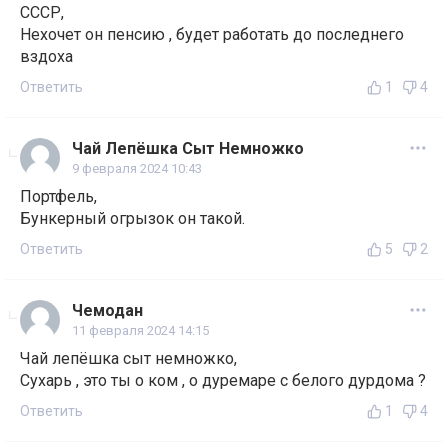
СССР,
Нехочет он пенсию , будет работать до последнего
вздоха
Ответить
1
4
Чай Лепёшка Сыт Немножко
9 февраля 2024 10:43
Портфель,
Бункерный огрызок он такой.
Ответить
5
2
Чемодан
11 февраля 2024 14:15
Чай лепёшка сыт немножко,
Сухарь , это ты о ком , о дуремаре с белого дурдома ?
Ответить
1
4