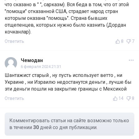
что сказано в " ", сарказм). Вся беда в том, что от этой
"помощи" отказанной США, страдает народ стран
которым оказана "помощь". Страна бывших
отщепенцев, которых нужно было казнить (Дордан
кочканлар).
Ответить
8
7
Чемодан
6 февраля 2024 21:31
Шантажист старый , ну пусть использует ветто , ни
Украине , ни Израилю недостанутся деньги , лучше бы
эти деньги пошли на закрытие границы с Мексикой
Ответить
14
8
Комментировать статьи на сайте возможно только
в течении
30
дней со дня публикации.