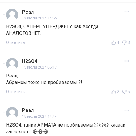
Реал
13 июля 2024 14:55
H2SO4, СУПЕРПУПЕРДЖЕТУ как всегда
АНАЛОГОВНЕТ.
Ответить
4
3
H2SO4
15 июля 2024 06:17
Реал,
Абрамсы тоже не пробиваемы ?!
Ответить
2
5
Реал
15 июля 2024 14:44
H2SO4, танки АРМАТА не пробиваемы😆😆😆 каааак
заглохнет… 😆😆😆