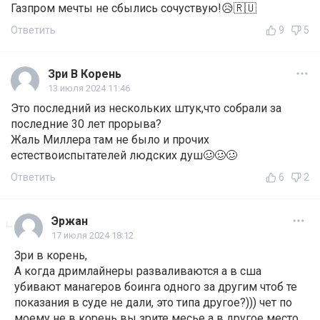
Газпром мечты не сбылись сочуствую!😥🇷🇺
Ответить
9
5
Зри В Корень
13 июля 2024 11:46
Это последний из нескольких штук,что собрали за
последние 30 лет прорыва?
Жаль Миллера там не было и прочих
естествоиспытателей людских душ🥴🥴🥴
Ответить
6
2
Эржан
17 июля 2024 18:12
Зри в корень,
А когда дримлайнеры разваливаются а в сша
убивают манагеров боинга одного за другим чтоб те
показания в суде не дали, это типа другое?))) чет по
моему не в корень вы зрите месье а в другое место.