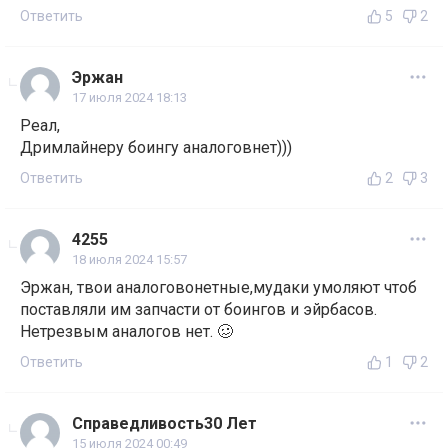
Ответить
5
2
Эржан
17 июля 2024 18:13
Реал,
Дримлайнеру боингу аналоговнет)))
Ответить
2
3
4255
18 июля 2024 15:57
Эржан, твои аналоговонетные,мудaки умоляют чтоб
поставляли им запчасти от боингов и эйрбасов.
Нетрезвым аналогов нет. 🥴
Ответить
1
2
Справедливость30 Лет
15 июля 2024 00:49