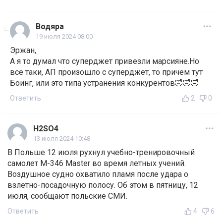
Водяра
19 июля 2024 08:00
Эржан,
А я то думал что суперджет привезли марсияне.Но
все таки, АП произошло с суперджет, то причем тут
Боинг, или это типа устранения конкурентов🤣🤣🤣
Ответить
2
0
H2SO4
13 июля 2024 10:48
В Польше 12 июля рухнул учебно-тренировочный
самолет М-346 Master во время летных учений.
Воздушное судно охватило пламя после удара о
взлетно-посадочную полосу. Об этом в пятницу, 12
июля, сообщают польские СМИ.
Ответить
4
6