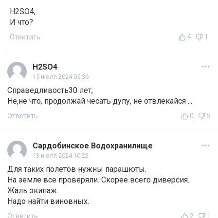
H2SO4,
И что?
Ответить
4
1
H2SO4
15 июля 2024 05:36
Справедливость30 лет,
Не,не что, продолжай чесать дупу, не отвлекайся ...
Ответить
0
5
Сардобинское Водохранилище
13 июля 2024 10:22
Для таких полетов нужны парашюты.
На земле все проверяли. Скорее всего диверсия.
Жаль экипаж.
Надо найти виновных.
Ответить
2
1