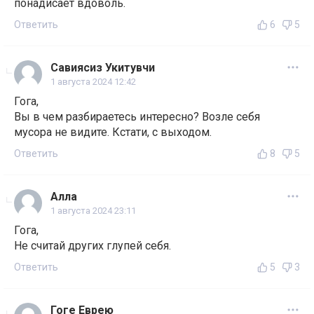
понадисает вдоволь.
Ответить
6
5
Савиясиз Укитувчи
1 августа 2024 12:42
Гога,
Вы в чем разбираетесь интересно? Возле себя
мусора не видите. Кстати, с выходом.
Ответить
8
5
Алла
1 августа 2024 23:11
Гога,
Не считай других глупей себя.
Ответить
5
3
Гоге Еврею