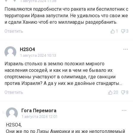
1 августа 2024 11:38
Появляются подробности что ракета или беспилотник с
территории Ирана запустили. Не удивлюсь что свои же
и сдали Ханию чтоб его миллиарды раздербанить.
Ответить
1
3
H2SO4
1 августа 2024 10:13
Израиль столько в землю положил мирного
населения соседей, и как ни в чем не бывало их
спортсмены участвуют в олимпиаде, где санкции
против Израиля? А да у них же двойные стандарты...
Ответить
20
8
Гога Перемога
1 августа 2024 12:01
H2SO4,
Они же по по Лизы Америки и их же непотопляемый