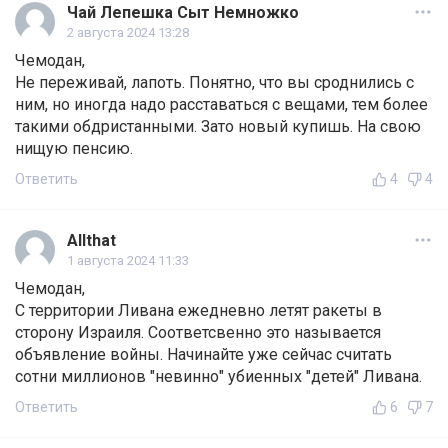
Чай Лепешка Сыт Немножко
2 августа 2024 13:28
Чемодан,
Не переживай, лапоть. Понятно, что вы сроднились с
ним, но иногда надо расставаться с вещами, тем более
такими обдристанными. Зато новый купишь. На свою
нищую пенсию.
Ответить
4
4
Allthat
1 августа 2024 11:33
Чемодан,
С территории Ливана ежедневно летят ракеты в
сторону Израиля. Соответсвенно это называется
объявление войны. Начинайте уже сейчас считать
сотни миллионов "невинно" убиенных "детей" Ливана.
Ответить
6
7