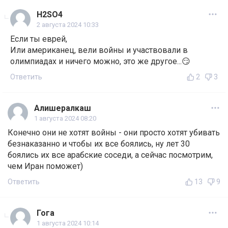
H2SO4
2 августа 2024 10:33
Если ты еврей,
Или американец, вели войны и участвовали в
олимпиадах и ничего можно, это же другое...😏
Ответить
2
3
Алишералкаш
1 августа 2024 08:20
Конечно они не хотят войны - они просто хотят убивать
безнаказанно и чтобы их все боялись, ну лет 30
боялись их все арабские соседи, а сейчас посмотрим,
чем Иран поможет)
Ответить
13
9
Гога
1 августа 2024 10:14