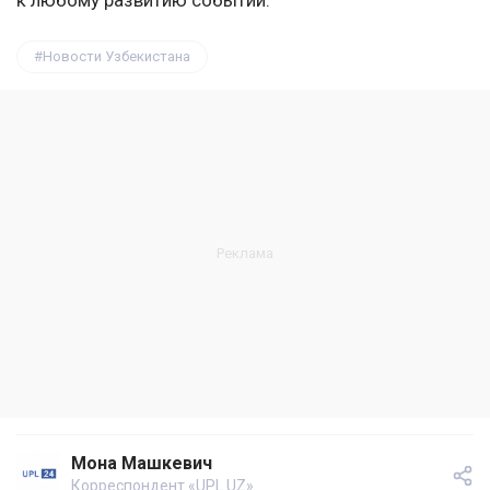
к любому развитию событий.
Новости Узбекистана
Мона Машкевич
Корреспондент «UPL.UZ»