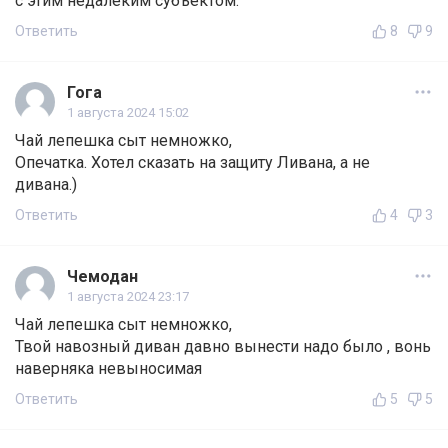
с этим недалеким субъектом.
Ответить
8
9
Гога
1 августа 2024 15:02
Чай лепешка сыт немножко,
Опечатка. Хотел сказать на защиту Ливана, а не
дивана.)
Ответить
4
3
Чемодан
1 августа 2024 23:17
Чай лепешка сыт немножко,
Твой навозный диван давно вынести надо было , вонь
наверняка невыносимая
Ответить
5
5