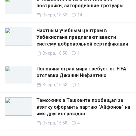
постройки, загородившие тротуары
Вчера, 18:53
14
Частным учебным центрам в
Узбекистане предлагают ввести
систему добровольной сертификации
Вчера, 18:50
1
Половина стран мира требует от FIFA
отставки Джанни Инфантино
Вчера, 16:53
1
Таможник в Ташкенте пообещал за
взятку оформить партию "Айфонов" на
имя других граждан
Вчера, 15:58
4