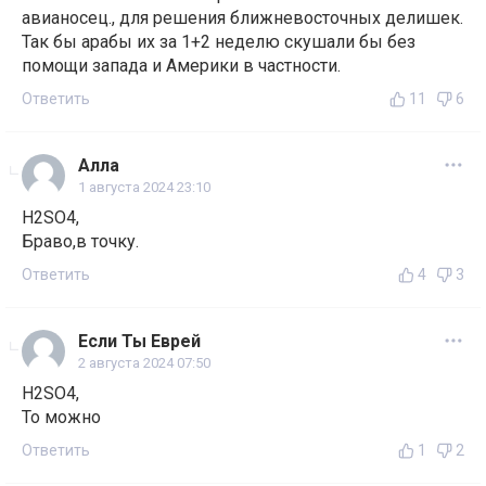
авианосец., для решения ближневосточных делишек.
Так бы арабы их за 1+2 неделю скушали бы без
помощи запада и Америки в частности.
Ответить
11
6
Алла
1 августа 2024 23:10
H2SO4,
Браво,в точку.
Ответить
4
3
Если Ты Еврей
2 августа 2024 07:50
H2SO4,
То можно
Ответить
1
2