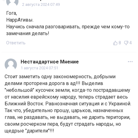
2 августа 2024 07:49
Гога,
НаррАтивы.
Научись сначала разговаривать, прежде чем кому-то
замечания делать!
Ответить
8
4
Нестандартное Мнение
1 августа 2024 07:51
Стоит заметить одну закономерность, добрыми
делами проторена дорога в ад!!! Выделив
"небольшой" кусочек земли, когда-то пострадавшему
от насилия еврейскому народу, теперь страдает весь
Ближний Восток. Равнозначная ситуация и с Украиной.
Так что, убедительно прошу, царьков, назначенных
глав, не раздавать, не выдавать, не дарить територии,
своим росчерком пера, будут страдать народы, но
щедрые "дарители"!!!