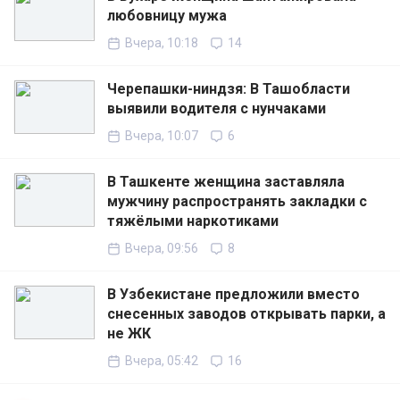
любовницу мужа
Вчера, 10:18
14
Черепашки-ниндзя: В Ташобласти
выявили водителя с нунчаками
Вчера, 10:07
6
В Ташкенте женщина заставляла
мужчину распространять закладки с
тяжёлыми наркотиками
Вчера, 09:56
8
В Узбекистане предложили вместо
снесенных заводов открывать парки, а
не ЖК
Вчера, 05:42
16