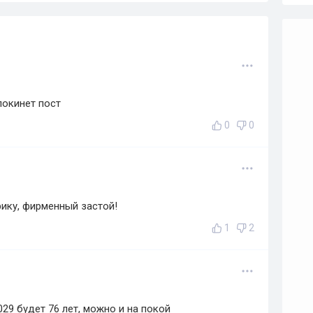
покинет пост
0
0
ику, фирменный застой!
1
2
29 будет 76 лет, можно и на покой