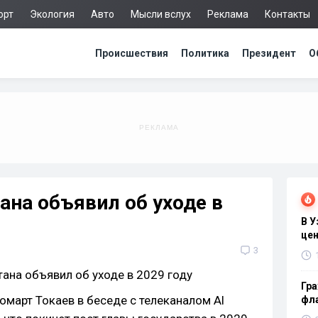
орт
Экология
Авто
Мысли вслух
Реклама
Контакты
Происшествия
Политика
Президент
О
ана объявил об уходе в
В 
цен
3
Гра
март Токаев в беседе с телеканалом Al
фла