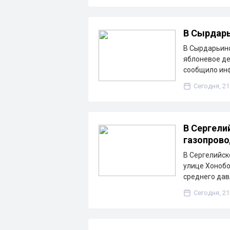
В Сырдарь
В Сырдарьинс
яблоневое де
сообщило ин
Сегодня, 21
В Сергели
газопрово
В Сергелийск
улице Хонобо
среднего дав
Сегодня, 21