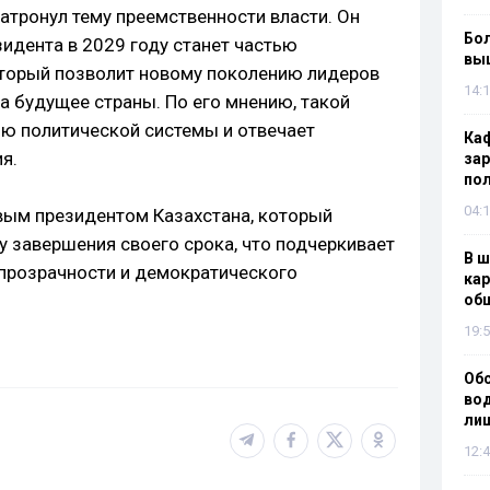
затронул тему преемственности власти. Он
Бол
езидента в 2029 году станет частью
вы
оторый позволит новому поколению лидеров
14:1
за будущее страны. По его мнению, такой
ю политической системы и отвечает
Каф
я.
зар
по
04:1
вым президентом Казахстана, который
у завершения своего срока, что подчеркивает
В ш
прозрачности и демократического
кар
об
19:5
Об
вод
лиш
12:4