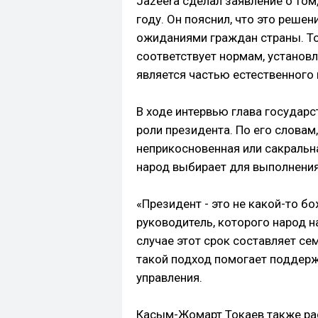
Jazeera сделал заявление о том
году. Он пояснил, что это решен
ожиданиями граждан страны. То
соответствует нормам, установл
является частью естественного
В ходе интервью глава государ
роли президента. По его словам
неприкосновенная или сакральна
народ выбирает для выполнения
«Президент - это не какой-то б
руководитель, которого народ 
случае этот срок составляет сем
такой подход помогает поддерж
управления.
Касым-Жомарт Токаев также рас