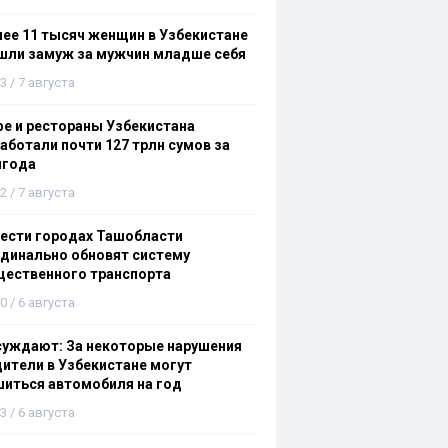
ее 11 тысяч женщин в Узбекистане
шли замуж за мужчин младше себя
3 / 7 августа
е и рестораны Узбекистана
аботали почти 127 трлн сумов за
лгода
2 / 7 августа
ести городах Ташобласти
динально обновят систему
щественного транспорта
0 / 6 августа
суждают: За некоторые нарушения
ители в Узбекистане могут
иться автомобиля на год
3 / 6 августа