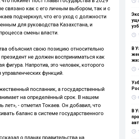
, что покинет пост главы государства в 2029
ие связано как с его личным выбором, так и с
Эк
каев подчеркнул, что его уход с должности
уще
енным для руководства Казахстана, и
узб
 процесса смены власти.
ства объяснил свою позицию относительно
В У
жен
, президент не должен восприниматься как
жи
я фигура. Напротив, это человек, которого
 управленческих функций.
Узб
ожественный посланник, а государственный
Ро
нанимает на определённый срок. В нашем
ь лет», - отметил Токаев. Он добавил, что
В У
ивать баланс в системе государственного
про
ав
сказал о планах правительства на