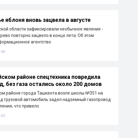
е яблоня вновь зацвела в августе
кой области зафиксировали необычное явление -
рево повторно зацвело в конце лета. Об этом
формационное агентство
:48
йском районе спецтехника повредила
д, без газа остались около 200 домов
ом районе города Ташкента возле школы №351 на
д грузовой автомобиль задел надземный газопровод
ления, что привело
:30