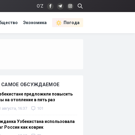
O‘Z
бщество
Экономика
Погода
САМОЕ ОБСУЖДАЕМОЕ
Узбекистане предложили повысить
ы на отопление в пять раз
1 августа, 16:37
101
жданка Узбекистана использовала
г России как коврик