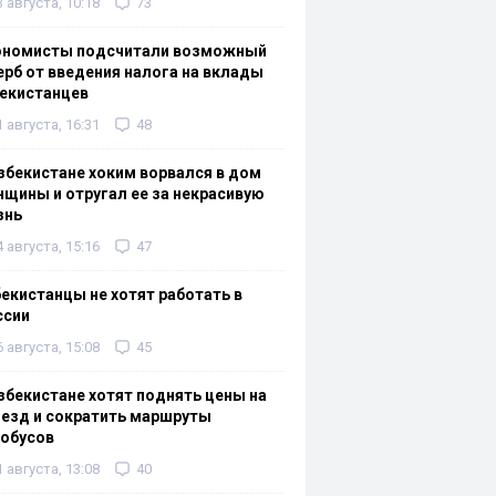
3 августа, 10:18
73
ономисты подсчитали возможный
рб от введения налога на вклады
екистанцев
1 августа, 16:31
48
збекистане хоким ворвался в дом
щины и отругал ее за некрасивую
знь
4 августа, 15:16
47
екистанцы не хотят работать в
ссии
6 августа, 15:08
45
збекистане хотят поднять цены на
езд и сократить маршруты
тобусов
1 августа, 13:08
40