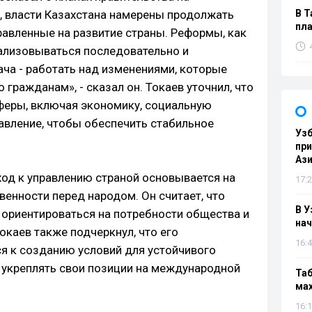
, власти Казахстана намерены продолжать
В Т
пла
равленные на развитие страны. Реформы, как
еализовываться последовательно и
ача - работать над изменениями, которые
о гражданам», - сказал он. Токаев уточнил, что
феры, включая экономику, социальную
авление, чтобы обеспечить стабильное
Узб
пр
Ази
ход к управлению страной основывается на
17:2
венности перед народом. Он считает, что
В У
ориентироваться на потребности общества и
нач
окаев также подчеркнул, что его
16:4
я к созданию условий для устойчивого
г укреплять свои позиции на международной
Таб
мах
16:1