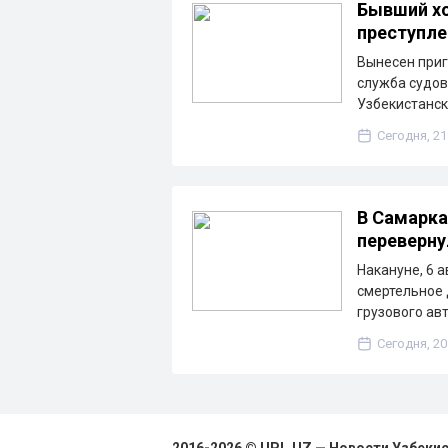
Бывший хо
преступле
Вынесен приг
служба судов 
Узбекистанск
Сегодня, 21
В Самарка
переверну
Накануне, 6 
смертельное 
грузового ав
Сегодня, 20