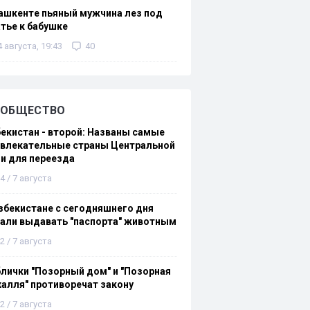
ашкенте пьяный мужчина лез под
тье к бабушке
4 августа, 19:43
40
ОБЩЕСТВО
екистан - второй: Названы самые
ивлекательные страны Центральной
и для переезда
4 / 7 августа
збекистане с сегодняшнего дня
али выдавать "паспорта" животным
2 / 7 августа
лички "Позорный дом" и "Позорная
алля" противоречат закону
2 / 7 августа