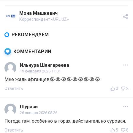
Мона Машкевич
Корреспондент «UPL.UZ»
РЕКОМЕНДУЕМ
КОММЕНТАРИИ
Ильнура Шангареева
19 февраля 2026 11:01
Мне жаль афганцев😭😭😭😭😭😭😭😭😭
Ответить
0
2
Шурави
26 января 2026 08:26
Погода там, особенно в горах, действительно суровая.
Ответить
5
8