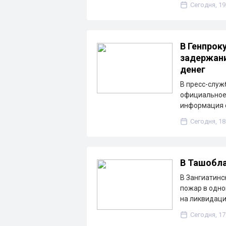
Сегодня, 19
В Генпрок
задержани
денег
В пресс-служ
официальное 
информация о
Сегодня, 18
В Ташобла
В Зангиатинс
пожар в одно
на ликвидац
Сегодня, 17