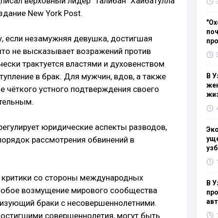
исал верховный лидер "Талибан" Хайбатулла
дание New York Post.
"Ох
поч
, если незамужняя девушка, достигшая
пр
рыто не высказывает возражений против
чески трактуется властями и духовенством
тупление в брак. Для мужчин, вдов, а также
В У
жен
е чёткого устного подтверждения своего
жи
ательным.
регулирует юридические аспекты разводов,
Эк
порядок рассмотрения обвинений в
уще
узб
у критики со стороны международных
В У
собое возмущение мирового сообщества
про
ав
лизующий браки с несовершеннолетними.
достигшими совершеннолетия, могут быть