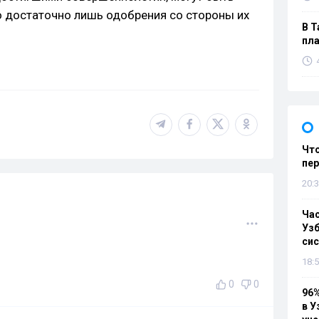
о достаточно лишь одобрения со стороны их
В Т
пла
Что
пе
20:3
Ча
Узб
си
18:5
0
0
96%
в У