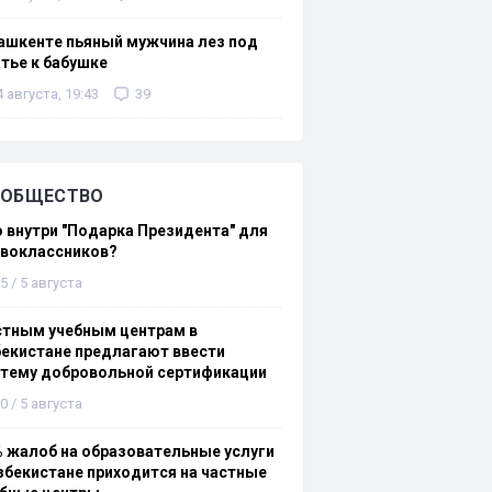
ашкенте пьяный мужчина лез под
тье к бабушке
4 августа, 19:43
39
ОБЩЕСТВО
 внутри "Подарка Президента" для
рвоклассников?
5 / 5 августа
стным учебным центрам в
екистане предлагают ввести
стему добровольной сертификации
0 / 5 августа
 жалоб на образовательные услуги
збекистане приходится на частные