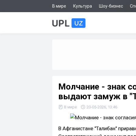
В мире
Культура
Шоу-бизнес
Сп
Молчание - знак со
выдают замуж в "
В мире
20-05-2026, 13:46
В Афганистане "Талибан" прирав