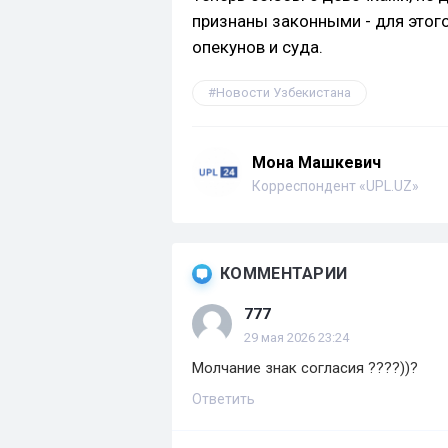
признаны законными - для этог
опекунов и суда.
Новости Узбекистана
Мона Машкевич
Корреспондент «UPL.UZ»
КОММЕНТАРИИ
777
29 мая 2026 23:24
Молчание знак согласия ????))?
Ответить