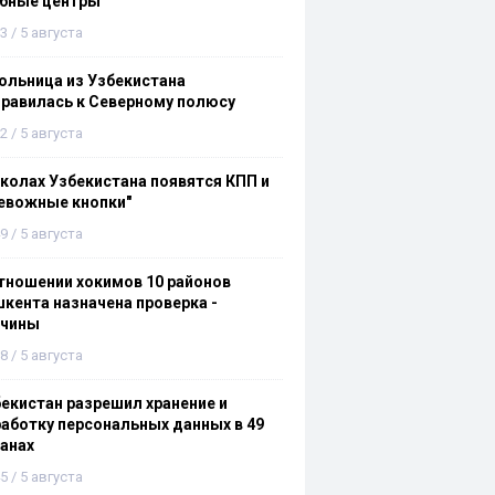
ебные центры
3 / 5 августа
льница из Узбекистана
равилась к Северному полюсу
2 / 5 августа
колах Узбекистана появятся КПП и
евожные кнопки"
9 / 5 августа
тношении хокимов 10 районов
кента назначена проверка -
ичины
8 / 5 августа
екистан разрешил хранение и
аботку персональных данных в 49
анах
5 / 5 августа