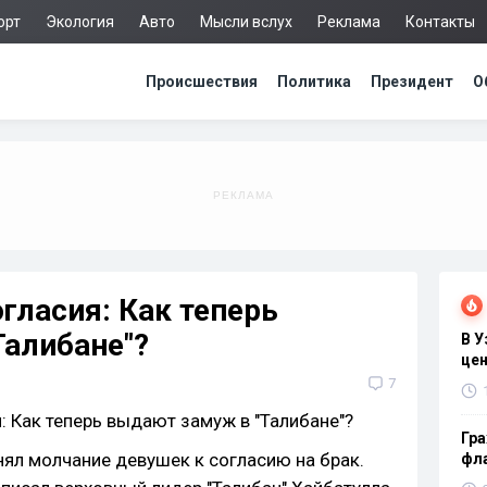
орт
Экология
Авто
Мысли вслух
Реклама
Контакты
Происшествия
Политика
Президент
О
гласия: Как теперь
Талибане"?
В 
цен
7
Гра
нял молчание девушек к согласию на брак.
фла