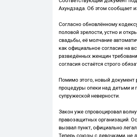
Соответствующий документ подп
Ахундзада. Об этом сообщает из
Согласно обновлённому кодексу
половой зрелости, устно и отк
свадьбы, её молчание автомати
как официальное согласие на вс
разведённых женщин требовани
согласия остаётся строго обяз
Помимо этого, новый документ 
процедуры опеки над детьми и 
супружеской неверности.
Закон уже спровоцировал волн
правозащитных организаций. О
вызвал пункт, официально лега
Теперь союзы с девочками, не 