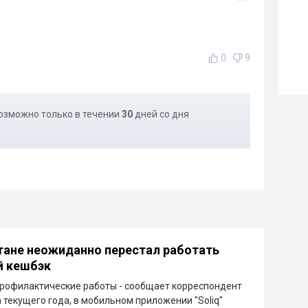
0
9
озможно только в течении
30
дней со дня
тане неожиданно перестал работать
й кешбэк
рофилактические работы - сообщает корреспондент
а текущего года, в мобильном приложении "Soliq"