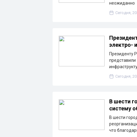
неожиданно
Сегодня, 20
Президент
электро- 
Президенту Р
представили 
инфраструкту
Сегодня, 20
В шести г
систему о
В шести горо
реорганизаци
что благода