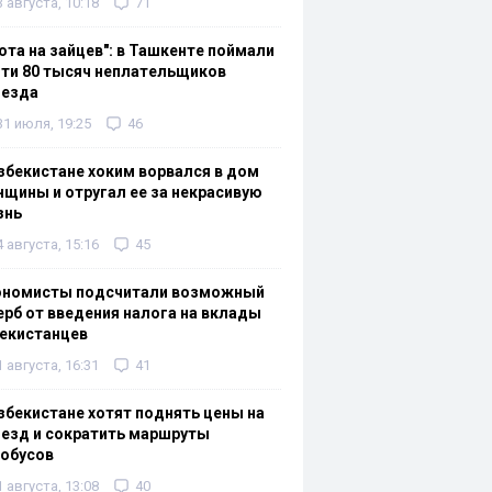
3 августа, 10:18
71
ота на зайцев": в Ташкенте поймали
ти 80 тысяч неплательщиков
оезда
31 июля, 19:25
46
збекистане хоким ворвался в дом
щины и отругал ее за некрасивую
знь
4 августа, 15:16
45
ономисты подсчитали возможный
рб от введения налога на вклады
екистанцев
1 августа, 16:31
41
збекистане хотят поднять цены на
езд и сократить маршруты
тобусов
1 августа, 13:08
40