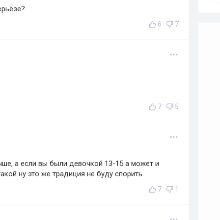
ерьёзе?
6
7
7
5
чше, а если вы были девочкой 13-15 а может и
акой ну это же традиция не буду спорить
7
1