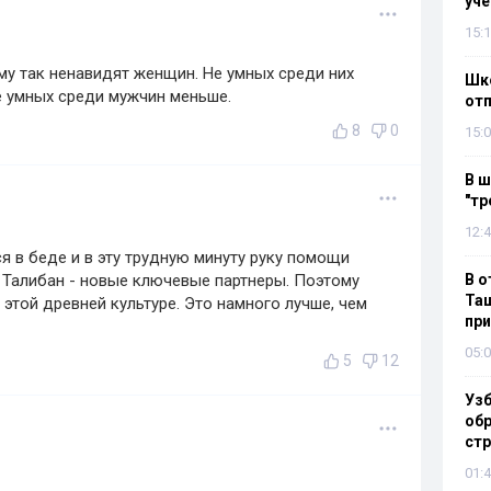
уч
15:1
му так ненавидят женщин. Не умных среди них
Шко
не умных среди мужчин меньше.
отп
8
0
15:0
В ш
"тр
12:4
ся в беде и в эту трудную минуту руку помощи
 Талибан - новые ключевые партнеры. Поэтому
В о
Таш
этой древней культуре. Это намного лучше, чем
пр
05:0
5
12
Узб
обр
стр
01:4