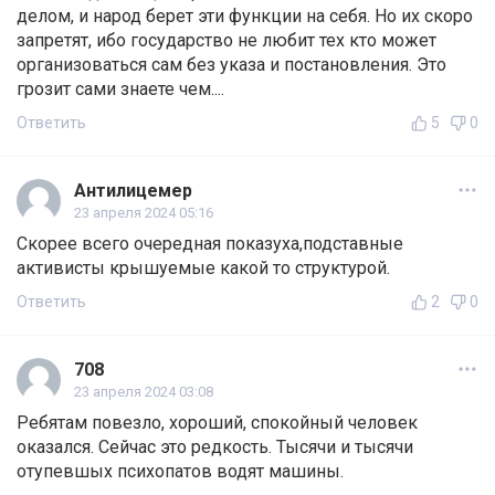
делом, и народ берет эти функции на себя. Но их скоро
запретят, ибо государство не любит тех кто может
организоваться сам без указа и постановления. Это
грозит сами знаете чем....
Ответить
5
0
Антилицемер
23 апреля 2024 05:16
Скорее всего очередная показуха,подставные
активисты крышуемые какой то структурой.
Ответить
2
0
708
23 апреля 2024 03:08
Ребятам повезло, хороший, спокойный человек
оказался. Сейчас это редкость. Тысячи и тысячи
отупевшых психопатов водят машины.