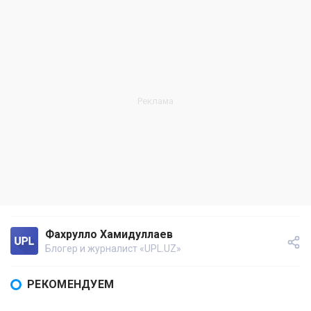
Фахрулло Хамидуллаев
Блогер и журналист «UPL.UZ»
РЕКОМЕНДУЕМ