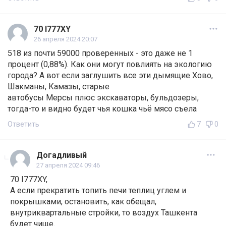
70 I777XY
26 апреля 2024 20:07
518 из почти 59000 проверенных - это даже не 1
процент (0,88%). Как они могут повлиять на экологию
города? А вот если заглушить все эти дымящие Хово,
Шакманы, Камазы, старые
автобусы Мерсы плюс экскаваторы, бульдозеры,
тогда-то и видно будет чья кошка чьё мясо съела
Ответить
7
0
Догадливый
27 апреля 2024 09:46
70 I777XY,
А если прекратить топить печи теплиц углем и
покрышками, остановить, как обещал,
внутриквартальные стройки, то воздух Ташкента
будет чище.