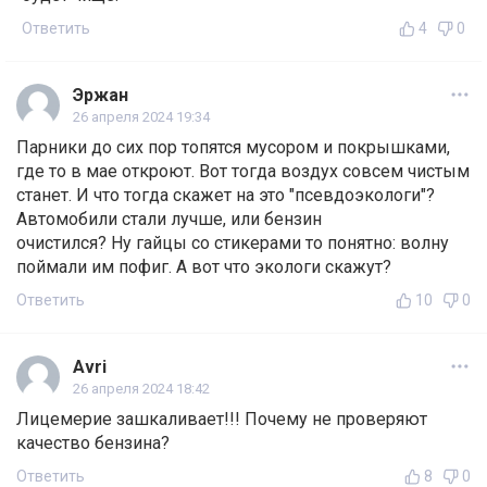
Ответить
4
0
Эржан
26 апреля 2024 19:34
Парники до сих пор топятся мусором и покрышками,
где то в мае откроют. Вот тогда воздух совсем чистым
станет. И что тогда скажет на это "псевдоэкологи"?
Автомобили стали лучше, или бензин
очистился? Ну гайцы со стикерами то понятно: волну
поймали им пофиг. А вот что экологи скажут?
Ответить
10
0
Avri
26 апреля 2024 18:42
Лицемерие зашкаливает!!! Почему не проверяют
качество бензина?
Ответить
8
0