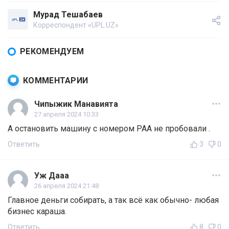
Мурад Тешабаев
Корреспондент «UPL.UZ»
РЕКОМЕНДУЕМ
КОММЕНТАРИИ
Чипыжик Манавията
27 апреля 2024 10:33
А остановить машину с номером РАА не пробовали .
Ответить
3
0
Уж Дааа
26 апреля 2024 21:48
Главное деньги собирать, а так всё как обычно- любая
бизнес караша.
Ответить
8
0