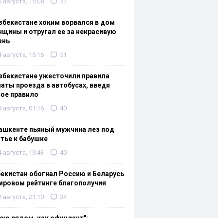
6 августа, 15:08
57
збекистане хоким ворвался в дом
щины и отругал ее за некрасивую
знь
4 августа, 15:16
51
збекистане ужесточили правила
аты проезда в автобусах, введя
ое правило
9 августа, 01:16
40
ашкенте пьяный мужчина лез под
тье к бабушке
4 августа, 19:43
40
екистан обогнал Россию и Беларусь
ировом рейтинге благополучия
2 августа, 21:10
34