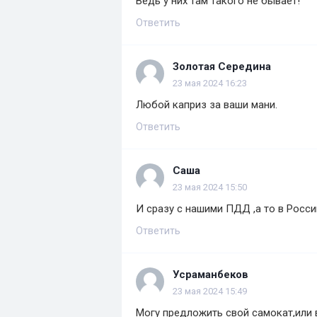
Ведь у них там такого не бывает!
Ответить
Золотая Середина
23 мая 2024 16:23
Любой каприз за ваши мани.
Ответить
Саша
23 мая 2024 15:50
И сразу с нашими ПДД ,а то в Росс
Ответить
Усраманбеков
23 мая 2024 15:49
Могу предложить свой самокат,или 