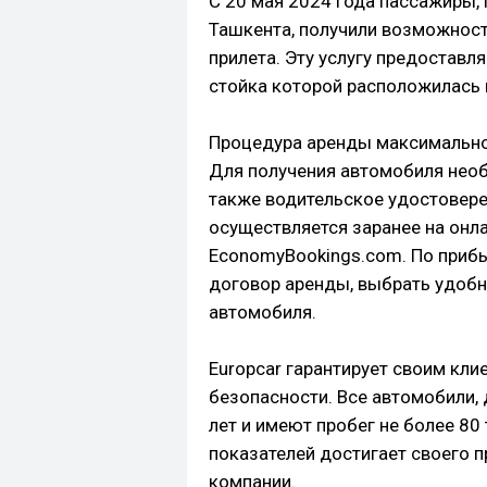
С 20 мая 2024 года пассажиры
Ташкента, получили возможност
прилета. Эту услугу предоставл
стойка которой расположилась 
Процедура аренды максимально
Для получения автомобиля необх
также водительское удостовер
осуществляется заранее на онла
EconomyBookings.com. По прибы
договор аренды, выбрать удобн
автомобиля.
Europcar гарантирует своим кли
безопасности. Все автомобили,
лет и имеют пробег не более 80
показателей достигает своего 
компании.