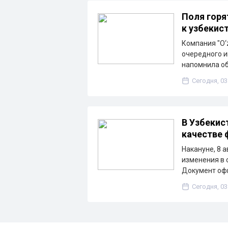
Поля горя
к узбекис
Компания "O‘z
очередного и
напомнила о
Сегодня, 03
В Узбекис
качестве
Накануне, 8 
изменения в 
Документ оф
Сегодня, 03