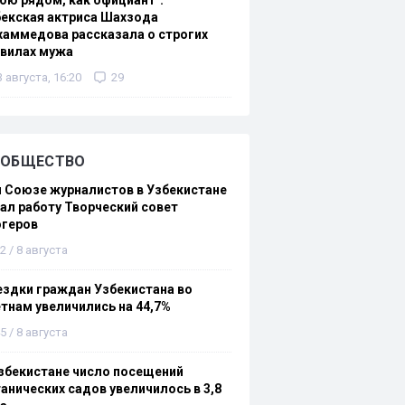
ою рядом, как официант":
екская актриса Шахзода
аммедова рассказала о строгих
авилах мужа
3 августа, 16:20
29
ОБЩЕСТВО
 Союзе журналистов в Узбекистане
ал работу Творческий совет
огеров
2 / 8 августа
здки граждан Узбекистана во
тнам увеличились на 44,7%
5 / 8 августа
збекистане число посещений
анических садов увеличилось в 3,8