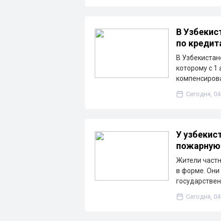
В Узбекис
по кредит
В Узбекистан
которому с 1
компенсирова
Сегодня, 04
У узбекис
пожарную
Жители частн
в форме. Они
государствен
Сегодня, 04