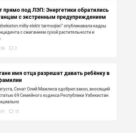
т прямо под ЛЭП: Энергетики обратились
танцам с экстренным предупреждением
bekiston milliy elektr tarmoqlari" опубликавала кадры
нцидента с сжиганием сухой растительности и
б
:36
2
тане имя отца разрешат давать ребёнку в
 фамилии
августа, Сенат Олий Мажлиса одобрил закон, вносящий
статью 69 Семейного кодекса Республики Узбекистан.
ициально
:01
12