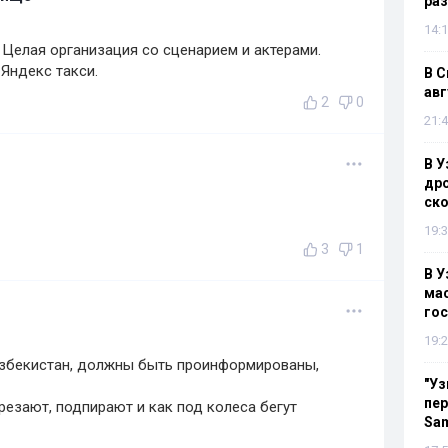
раз
14:1
. Целая организация со сценарием и актерами.
Яндекс такси.
В С
авг
2
0
21:4
В У
дро
ско
19:3
3
1
В У
мас
гос
19:2
збекистан, должны быть проинформированы,
"Уз
пер
резают, подпирают и как под колеса бегут
Sa