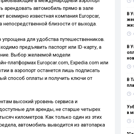
, прибывающие в международный аэропорт
ь арендовать автомобиль прямо в зале
В У
яет всемирно известная компания Europcar,
жен
в непосредственной близости от выхода.
жи
 упрощена для удобства путешественников.
одимо предъявить паспорт или ID-карту, а
В У
опл
ение. Выбор желаемой модели
нов
йн-платформах Europcar.com, Expedia.com или
тии в аэропорт останется лишь подписать
ый способ оплаты и получить ключи от
В Т
пла
ентам высокий уровень сервиса и
Узб
 доступные для аренды, не старше четырех
в м
 тысяч километров. Как только один из этих
предела, автомобиль выводится из автопарка