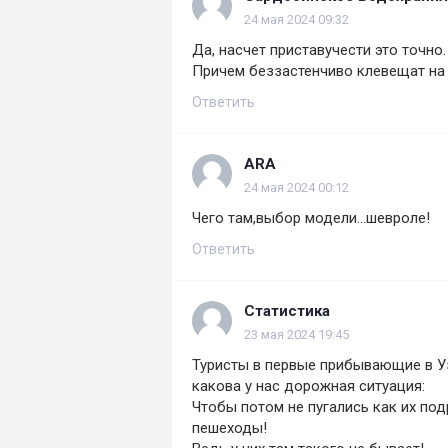
24 мая 2024 09:32
Да, насчет приставучести это точно
Причем беззастенчиво клевещат на 
Ответить
ARA
24 мая 2024 00:12
Чего там,выбор модели...шевроле!
Ответить
Статистика
23 мая 2024 19:45
Туристы в первые прибывающие в У
какова у нас дорожная ситуация:
Чтобы потом не пугались как их под
пешеходы!