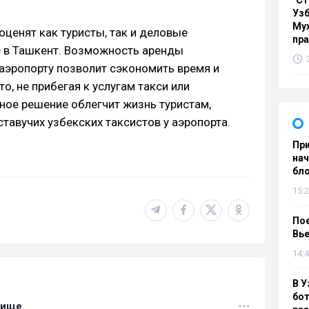
"Ст
Узб
Мух
оценят как туристы, так и деловые
пр
 в Ташкент. Возможность аренды
аэропорту позволит сэкономить время и
о, не прибегая к услугам такси или
ное решение облегчит жизнь туристам,
тавучих узбекских таксистов у аэропорта.
При
нач
бл
15:2
Пое
Вье
14:4
В У
бот
лище