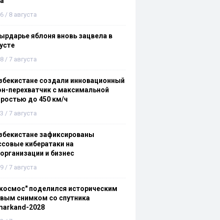
а
6 / 8 августа
ырдарье яблоня вновь зацвела в
усте
8 / 7 августа
збекистане создали инновационный
н-перехватчик с максимальной
ростью до 450 км/ч
3 / 7 августа
збекистане зафиксированы
совые кибератаки на
организации и бизнес
9 / 7 августа
космос" поделился историческим
вым снимком со спутника
markand-2028