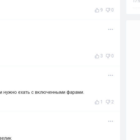
17:5
9
0
3
0
ии нужно ехать с включенными фарами.
1
2
велик