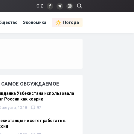
O‘Z
бщество
Экономика
Погода
САМОЕ ОБСУЖДАЕМОЕ
жданка Узбекистана использовала
г России как коврик
3 августа, 10:18
97
екистанцы не хотят работать в
ссии