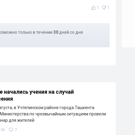
1
1
озможно только в течении
30
дней со дня
е начались учения на случай
сения
августа, в Учтепинском районе города Ташкента
 Министерства по чрезвычайным ситуациям провели
инар для жителей
:50
7