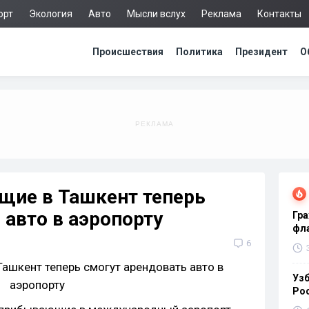
орт
Экология
Авто
Мысли вслух
Реклама
Контакты
Происшествия
Политика
Президент
О
щие в Ташкент теперь
 авто в аэропорту
Гра
фла
6
Узб
Ро