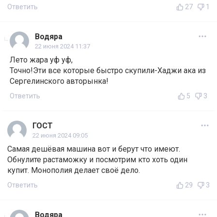
Ответить
27
1
Водяра
22 июня 2024 11:37
Лето жара уф уф,
Точно!Эти все которые быстро скупили-Хаджи ака из
Сергелинского авторынка!
Ответить
5
3
ГОСТ
22 июня 2024 09:05
Самая дешёвая машина вот и берут что имеют.
Обнулите растаможку и посмотрим кто хоть один
купит. Монополия делает своё дело.
Ответить
29
3
Водяра