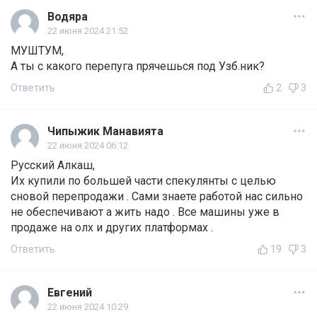
Водяра
22 июня 2024 21:52
МУШТУМ,
А ты с какого перепуга прячешься под Узб.ник?
Ответить
2
3
Чипыжик Манавията
22 июня 2024 06:12
Русский Алкаш,
Их купили по большей части спекулянты с целью
сновой перепродажи . Сами знаете работой нас сильно
не обеспечивают а жить надо . Все машины уже в
продаже на олх и других платформах .
Ответить
19
3
Евгений
22 июня 2024 10:29