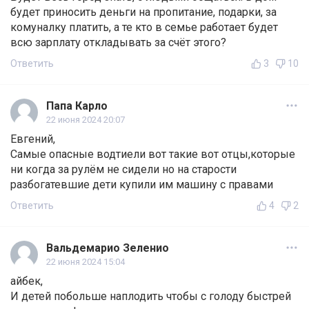
будет приносить деньги на пропитание, подарки, за
комуналку платить, а те кто в семье работает будет
всю зарплату откладывать за счёт этого?
Ответить
3
10
Папа Карло
22 июня 2024 20:07
Евгений,
Самые опасные водтиели вот такие вот отцы,которые
ни когда за рулём не сидели но на старости
разбогатевшие дети купили им машину с правами
Ответить
4
2
Вальдемарио Зеленио
22 июня 2024 15:04
айбек,
И детей побольше наплодить чтобы с голоду быстрей