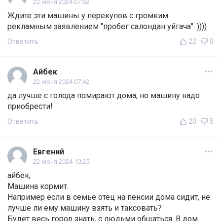
22 июня 2024 07:52
Ждите эти машины у перекупов с громким
рекламным заявлением "пробег салондан уйгача". ))))
Ответить
22
0
Айбек
22 июня 2024 07:42
да лучше с голода помирают дома, но машину надо
приобрести!
Ответить
20
5
Евгений
22 июня 2024 10:25
айбек,
Машина кормит.
Например если в семье отец на пенсии дома сидит, не
лучше ли ему машину взять и таксовать?
Будет весь город знать, с людьми общаться. В дом