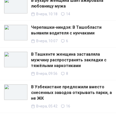
В Бухаре женщина шантажировала
любовницу мужа
Вчера, 10:18
14
Черепашки-ниндзя: В Ташобласти
выявили водителя с нунчаками
Вчера, 10:07
6
В Ташкенте женщина заставляла
мужчину распространять закладки с
тяжёлыми наркотиками
Вчера, 09:56
8
В Узбекистане предложили вместо
снесенных заводов открывать парки, а
не ЖК
Вчера, 05:42
16