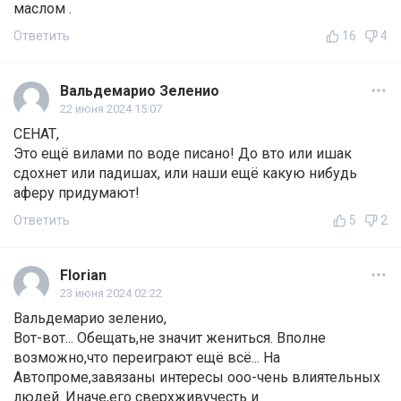
маслом .
Ответить
16
4
Вальдемарио Зеленио
22 июня 2024 15:07
СЕНАТ,
Это ещё вилами по воде писано! До вто или ишак
сдохнет или падишах, или наши ещё какую нибудь
аферу придумают!
Ответить
5
2
Florian
23 июня 2024 02:22
Вальдемарио зеленио,
Вот-вот... Обещать,не значит жениться. Вполне
возможно,что переиграют ещё всё... На
Автопроме,завязаны интересы ооо-чень влиятельных
людей. Иначе,его сверхживучесть и