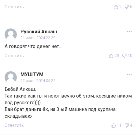
Ответить
2
5
Русский Алкаш
21 июня 2024 22:29
А говорят что денег нет...
Ответить
23
10
МУШТУМ
22 июня 2024 05:24
Бабай Алкаш,
Так такие как ты и ноют вечно об этом, косящие ником
под русского))))
Вай брат дэньга ёк, на 3 ый машина под курпача
складываю
Ответить
11
4