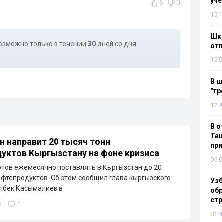
уч
6
0
15:1
Шко
озможно только в течении
30
дней со дня
отп
15:0
В ш
"тр
12:4
В о
Таш
н направит 20 тысяч тонн
пр
уктов Кыргызстану на фоне кризиса
05:0
отов ежемесячно поставлять в Кыргызстан до 20
ефтепродуктов. Об этом сообщил глава кыргызского
Узб
лбек Касымалиев в
обр
стр
5
1
01:4