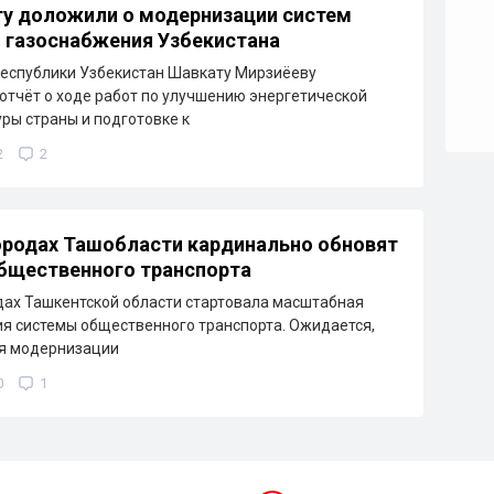
у доложили о модернизации систем
и газоснабжения Узбекистана
еспублики Узбекистан Шавкату Мирзиёеву
отчёт о ходе работ по улучшению энергетической
ры страны и подготовке к
2
2
ородах Ташобласти кардинально обновят
бщественного транспорта
дах Ташкентской области стартовала масштабная
я системы общественного транспорта. Ожидается,
ря модернизации
0
1