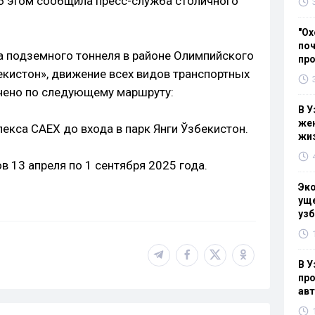
Об этом сообщила пресс-служба столичного
"Ох
поч
ва подземного тоннеля в районе Олимпийского
пр
екистон», движение всех видов транспортных
чено по следующему маршруту:
В У
жен
екса CAEX до входа в парк Янги Ўзбекистон.
жи
в 13 апреля по 1 сентября 2025 года.
Эк
уще
узб
В У
про
ав