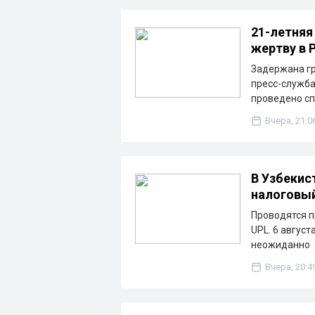
21-летняя
жертву в 
Задержана гр
пресс-служба
проведено с
Вчера, 21:0
В Узбекис
налоговы
Проводятся п
UPL. 6 август
неожиданно
Вчера, 20:4