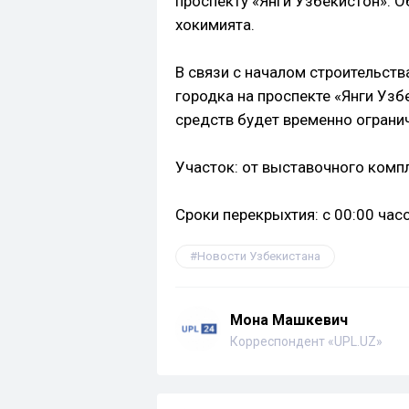
проспекту «Янги Узбекистон». 
хокимията.
В связи с началом строительст
городка на проспекте «Янги Узб
средств будет временно ограни
Участок: от выставочного компл
Сроки перекрыхтия: с 00:00 часо
Новости Узбекистана
Мона Машкевич
Корреспондент «UPL.UZ»