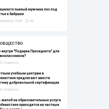
ашкенте пьяный мужчина лез под
тье к бабушке
4 августа, 19:43
40
ОБЩЕСТВО
 внутри "Подарка Президента" для
рвоклассников?
5 / 5 августа
стным учебным центрам в
екистане предлагают ввести
стему добровольной сертификации
0 / 5 августа
 жалоб на образовательные услуги
збекистане приходится на частные