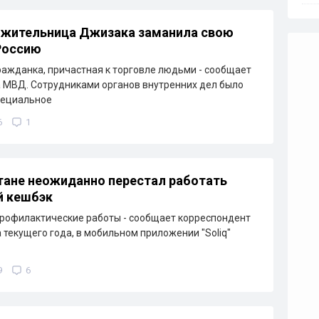
 жительница Джизака заманила свою
Россию
ажданка, причастная к торговле людьми - сообщает
 МВД. Сотрудниками органов внутренних дел было
пециальное
6
1
тане неожиданно перестал работать
й кешбэк
рофилактические работы - сообщает корреспондент
а текущего года, в мобильном приложении "Soliq"
9
6