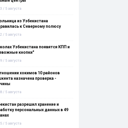
ебные центры
3 / 5 августа
льница из Узбекистана
равилась к Северному полюсу
2 / 5 августа
колах Узбекистана появятся КПП и
евожные кнопки"
9 / 5 августа
тношении хокимов 10 районов
кента назначена проверка -
ичины
8 / 5 августа
екистан разрешил хранение и
аботку персональных данных в 49
анах
5 / 5 августа