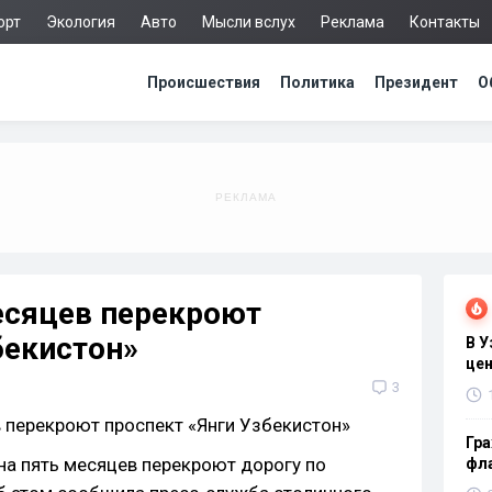
орт
Экология
Авто
Мысли вслух
Реклама
Контакты
Происшествия
Политика
Президент
О
есяцев перекроют
бекистон»
В 
цен
3
Гра
 на пять месяцев перекроют дорогу по
фла