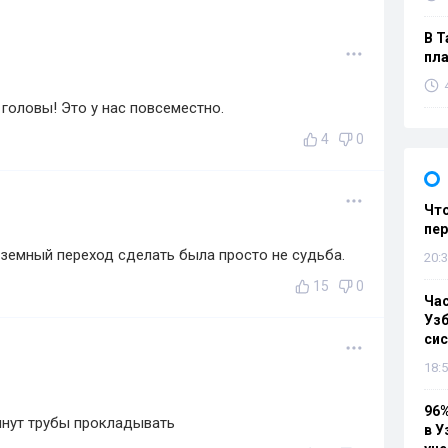
В Т
пла
головы! Это у нас повсеместно.
4
0
Что
пе
земный переход сделать была просто не судьба.
20:3
15
0
Ча
Узб
си
18:5
96%
ачнут трубы прокладывать
в У