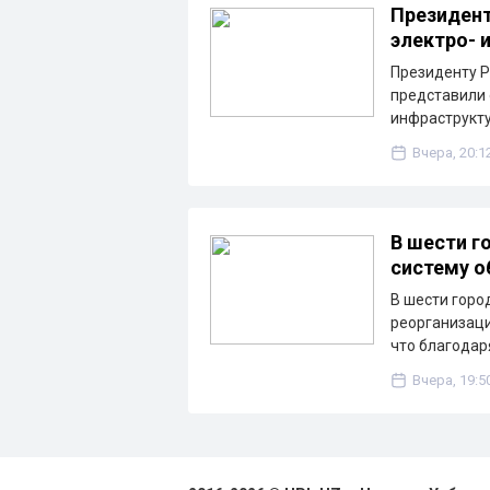
Президент
электро- 
Президенту Р
представили 
инфраструкту
Вчера, 20:1
В шести г
систему о
В шести горо
реорганизаци
что благода
Вчера, 19:5