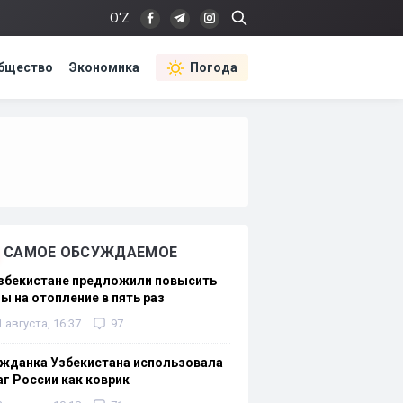
O‘Z
бщество
Экономика
Погода
САМОЕ ОБСУЖДАЕМОЕ
Узбекистане предложили повысить
ы на отопление в пять раз
1 августа, 16:37
97
жданка Узбекистана использовала
г России как коврик