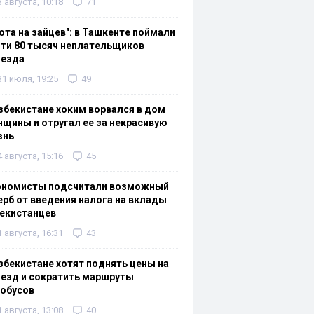
3 августа, 10:18
71
ота на зайцев": в Ташкенте поймали
ти 80 тысяч неплательщиков
оезда
31 июля, 19:25
49
збекистане хоким ворвался в дом
щины и отругал ее за некрасивую
знь
4 августа, 15:16
45
ономисты подсчитали возможный
рб от введения налога на вклады
екистанцев
1 августа, 16:31
43
збекистане хотят поднять цены на
езд и сократить маршруты
тобусов
1 августа, 13:08
40