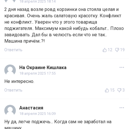
18 апреля 2025 18:14
2 дня назад возле ровд корзинки она стояла целая и
красивая.. Очень жаль салатовую красотку. Конфликт
не конфликт.. Уверен что у этого товарища
поджигателя.. Максимум какой нибудь кобальт... Плохо
завидовать. Дал бы в челюсть если что не так..
Машина причём..?!
Ответить
12
19
На Окраине Кишлака
18 апреля 2025 17:55
Не интересно.
Ответить
15
3
Анастасия
18 апреля 2025 16:09
Ну да, легче поджечь... Когда сам не заработал на
машину