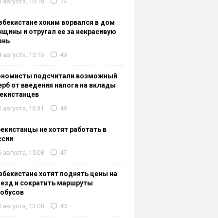
3 августа, 10:18
74
збекистане хоким ворвался в дом
щины и отругал ее за некрасивую
знь
4 августа, 15:16
49
ономисты подсчитали возможный
рб от введения налога на вклады
екистанцев
1 августа, 16:31
48
екистанцы не хотят работать в
ссии
6 августа, 15:08
47
збекистане хотят поднять цены на
езд и сократить маршруты
тобусов
1 августа, 13:08
40