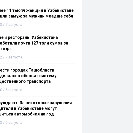
ее 11 тысяч женщин в Узбекистане
шли замуж за мужчин младше себя
3 / 7 августа
е и рестораны Узбекистана
аботали почти 127 трлн сумов за
лгода
2 / 7 августа
ести городах Ташобласти
динально обновят систему
щественного транспорта
0 / 6 августа
суждают: За некоторые нарушения
ители в Узбекистане могут
иться автомобиля на год
3 / 6 августа