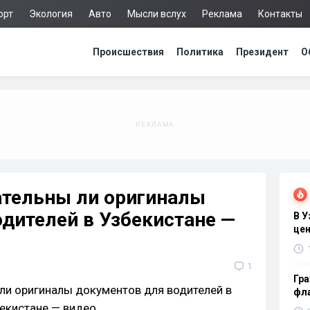
орт
Экология
Авто
Мысли вслух
Реклама
Контакты
Происшествия
Политика
Президент
О
ательны ли оригиналы
дителей в Узбекистане —
В 
цен
1
Гра
фла