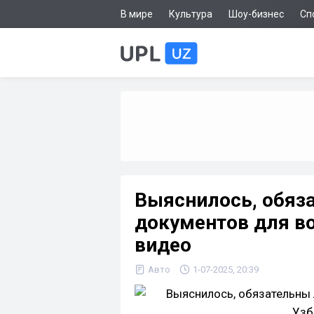
В мире
Культура
Шоу-бизнес
Сп
Выяснилось, обяз
документов для во
видео
Авто
1-07-2025, 20:39