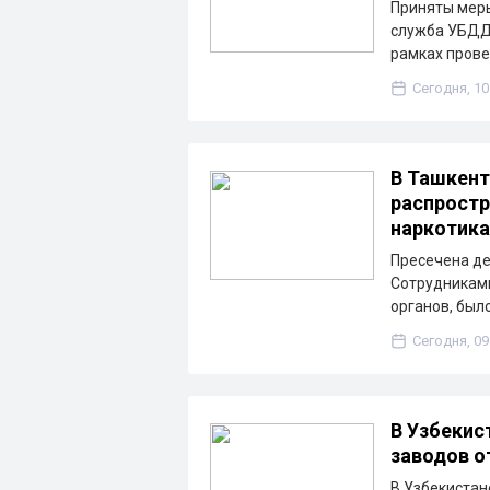
Приняты меры
служба УБДД 
рамках пров
Сегодня, 10
В Ташкент
распростр
наркотик
Пресечена де
Сотрудниками
органов, был
Сегодня, 09
В Узбекис
заводов о
В Узбекистан