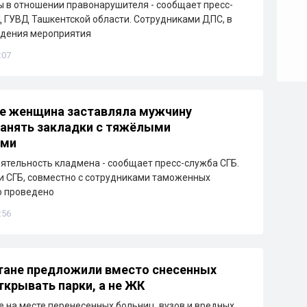
 в отношении правонарушителя - сообщает пресс-
ГУВД Ташкентской области. Сотрудниками ДПС, в
едения мероприятия
:07
е женщина заставляла мужчину
анять закладки с тяжёлыми
ами
ятельность кладмена - сообщает пресс-служба СГБ.
 СГБ, совместно с сотрудниками таможенных
о проведено
:56
тане предложили вместо снесенных
ткрывать парки, а не ЖК
е на месте перенесенных больниц, вузов и вредных