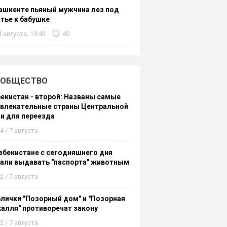
ашкенте пьяный мужчина лез под
тье к бабушке
4 августа, 19:43
40
ОБЩЕСТВО
екистан - второй: Названы самые
ивлекательные страны Центральной
и для переезда
4 / 7 августа
збекистане с сегодняшнего дня
али выдавать "паспорта" животным
2 / 7 августа
лички "Позорный дом" и "Позорная
алля" противоречат закону
2 / 7 августа