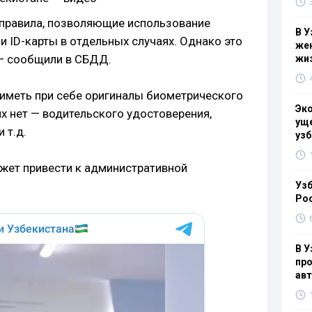
е правила, позволяющие использование
В У
и ID-карты в отдельных случаях. Однако это
жен
 — сообщили в СБДД.
жи
иметь при себе оригиналы биометрического
Эк
 их нет — водительского удостоверения,
уще
 т.д.
узб
жет привести к административной
Узб
Ро
В У
про
ав