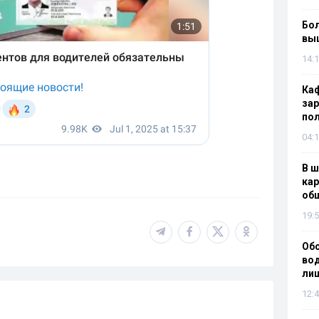
Бол
вы
14:1
Каф
зар
по
04:1
В ш
кар
об
19:5
Об
вод
лиш
12:4