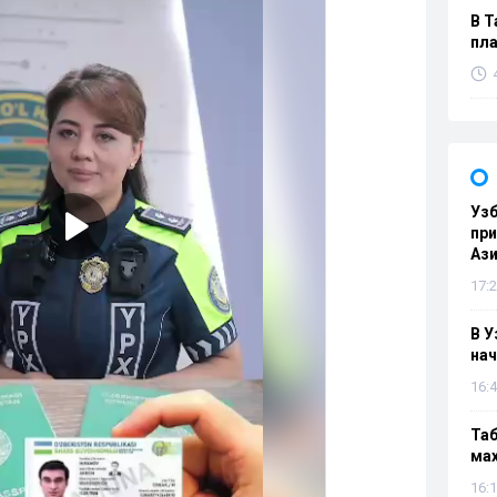
В Т
пла
Узб
пр
Ази
17:2
В У
нач
16:4
Таб
мах
16:1