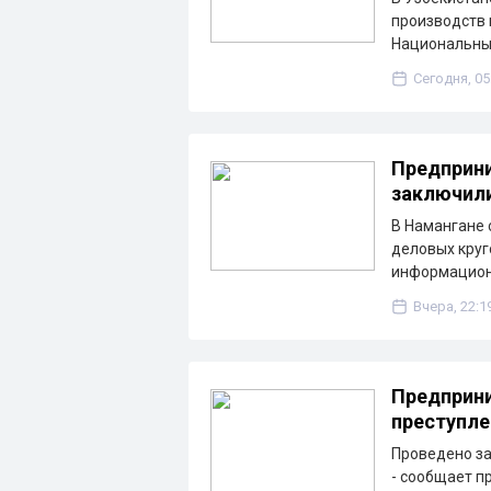
производств 
Национальны
Сегодня, 05
Предприни
заключили
В Намангане 
деловых круг
информацион
Вчера, 22:1
Предприни
преступле
Проведено з
- сообщает п