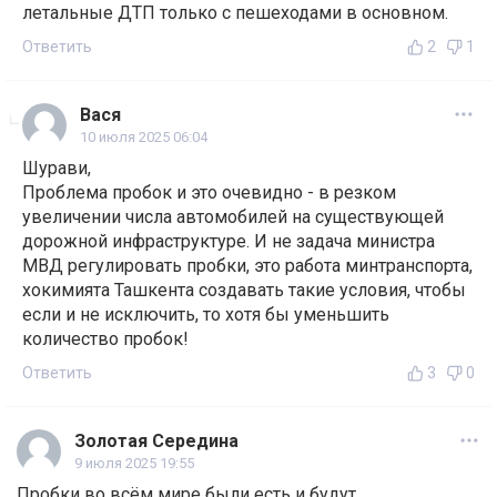
летальные ДТП только с пешеходами в основном.
Ответить
2
1
Вася
10 июля 2025 06:04
Шурави,
Проблема пробок и это очевидно - в резком
увеличении числа автомобилей на существующей
дорожной инфраструктуре. И не задача министра
МВД регулировать пробки, это работа минтранспорта,
хокимията Ташкента создавать такие условия, чтобы
если и не исключить, то хотя бы уменьшить
количество пробок!
Ответить
3
0
Золотая Середина
9 июля 2025 19:55
Пробки во всём мире были есть и будут.