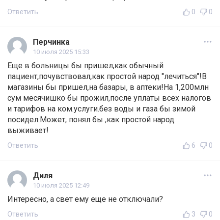
Ответить
0
0
Перчинка
10 июля 2025 15:33
Еще в больницы бы пришел,как обычный
пациент,почувствовал,как простой народ "лечиться"!В
магазины бы пришел,на базары, в аптеки!На 1,200млн
сум месячишко бы прожил,после уплаты всех налогов
и тарифов на ком.услуги.без воды и газа бы зимой
посидел.Может, понял бы ,как простой народ
выживает!
Ответить
6
0
Диля
10 июля 2025 12:49
Интересно, а свет ему еще не отключали?
Ответить
3
0