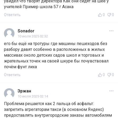
увидел что творят директора Как они сидят на шее у
учителей Пример школа 57 г Асака
Ответить
0
0
Sonador
10 июля 2025 02:32
его бы ещё на тротуры где машины пешеходов без
разбору давят особенно в расположеных в жилых
массивах около детских садов школ и торговых и
жрательных точек на своей шкуре бы почувствовал
почём фунт лиха
Ответить
0
0
Эржан
10 июля 2025 02:14
Проблема решается как 2 пальца об асфальт:
запретить агрегаторам такси (в основном Яндекс)
предоставлять внутригородские заказы автомобилям