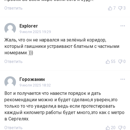
Ответить
7
3
Explorer
9 июля 2025 19:29
Жаль, что он не нарвался на зелёный коридор,
который гаишники устраивают блатным с частными
номерами. )))
Ответить
55
0
Горожанин
9 июля 2025 18:32
Вот и получается что нааести порядок и дать
рекомендации можно и будет сделано,я уверен,это
только то что увидели,а ведь если протестировать
каждый километр работы будет много,это как с метро
в Сергелях.
Ответить
20
0