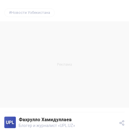
Новости Узбекистана
Фахрулло Хамидуллаев
Блогер и журналист «UPL.UZ»