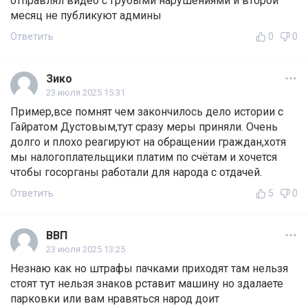
отправлял видео с грубыми нарушениями и второй
месяц не публикуют админы
Ответить
0
0
Зико
23 июля 2025 15:31
Пример,все помнят чем закончилось дело истории с
Гайратом Дустовым,тут сразу меры приняли. Очень
долго и плохо реагируют на обращении граждан,хотя
мы налогоплательщики платим по счётам и хочется
чтобы госорганы работали для народа с отдачей.
Ответить
5
0
ВВП
23 июля 2025 13:25
Незнаю как но штрафы пачками приходят там нельзя
стоят тут нельзя знаков рставит машину но здалаете
парковки или вам нравяться народ доит