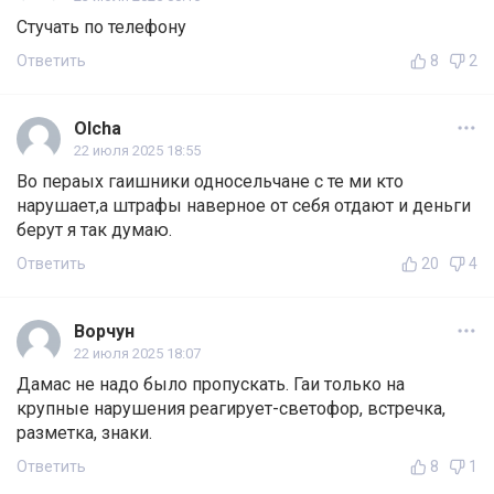
Стучать по телефону
Ответить
8
2
Olcha
22 июля 2025 18:55
Во пераых гаишники односельчане с те ми кто
нарушает,а штрафы наверное от себя отдают и деньги
берут я так думаю.
Ответить
20
4
Ворчун
22 июля 2025 18:07
Дамас не надо было пропускать. Гаи только на
крупные нарушения реагирует-светофор, встречка,
разметка, знаки.
Ответить
8
1