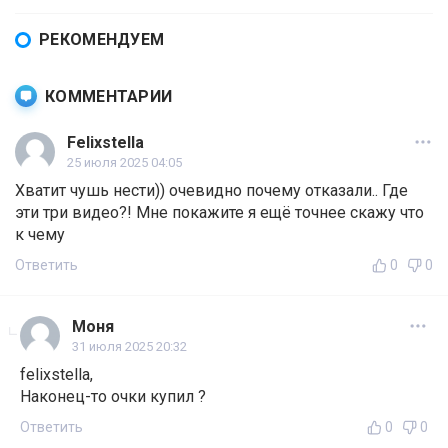
РЕКОМЕНДУЕМ
КОММЕНТАРИИ
Felixstella
25 июля 2025 04:05
Хватит чушь нести)) очевидно почему отказали.. Где
эти три видео?! Мне покажите я ещё точнее скажу что
к чему
Ответить
0
0
Моня
31 июля 2025 20:32
felixstella,
Наконец-то очки купил ?
Ответить
0
0