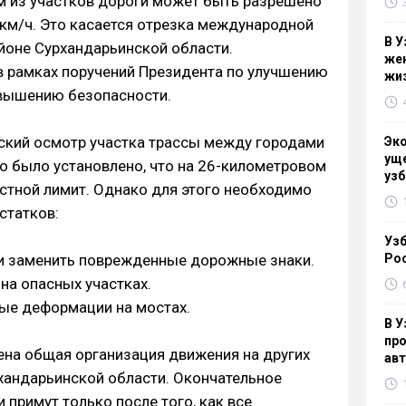
м из участков дороги может быть разрешено
км/ч. Это касается отрезка международной
В У
йоне Сурхандарьинской области.
жен
в рамках поручений Президента по улучшению
жи
вышению безопасности.
еский осмотр участка трассы между городами
Эк
уще
но было установлено, что на 26-километровом
узб
стной лимит. Однако для этого необходимо
статков:
Узб
 и заменить поврежденные дорожные знаки.
Ро
на опасных участках.
ые деформации на мостах.
В У
про
ена общая организация движения на других
ав
рхандарьинской области. Окончательное
 примут только после того, как все