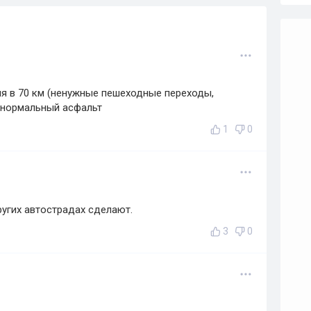
я в 70 км (ненужные пешеходные переходы,
- нормальный асфальт
1
0
других автострадах сделают.
3
0