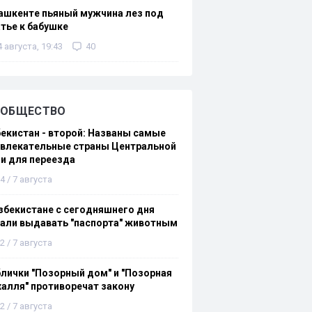
ашкенте пьяный мужчина лез под
тье к бабушке
4 августа, 19:43
40
ОБЩЕСТВО
екистан - второй: Названы самые
ивлекательные страны Центральной
и для переезда
4 / 7 августа
збекистане с сегодняшнего дня
али выдавать "паспорта" животным
2 / 7 августа
лички "Позорный дом" и "Позорная
алля" противоречат закону
2 / 7 августа