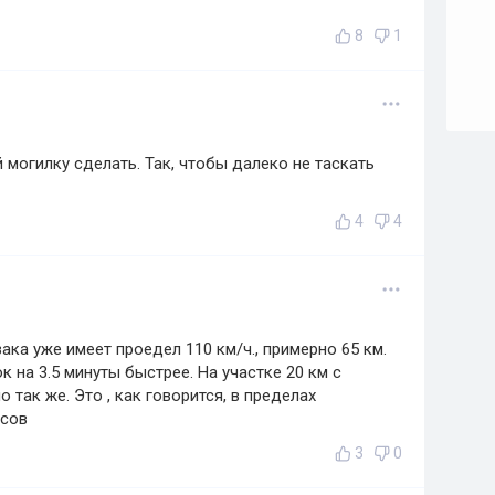
8
1
 могилку сделать. Так, чтобы далеко не таскать
4
4
ка уже имеет проедел 110 км/ч., примерно 65 км.
к на 3.5 минуты быстрее. На участке 20 км с
 так же. Это , как говорится, в пределах
асов
3
0