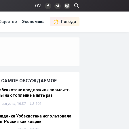
O‘Z
бщество
Экономика
Погода
САМОЕ ОБСУЖДАЕМОЕ
Узбекистане предложили повысить
ы на отопление в пять раз
1 августа, 16:37
101
жданка Узбекистана использовала
г России как коврик