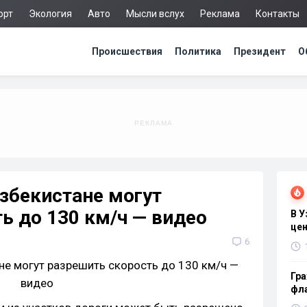
орт
Экология
Авто
Мысли вслух
Реклама
Контакты
Происшествия
Политика
Президент
О
Узбекистане могут
ь до 130 км/ч — видео
В 
цен
6
Гра
фла