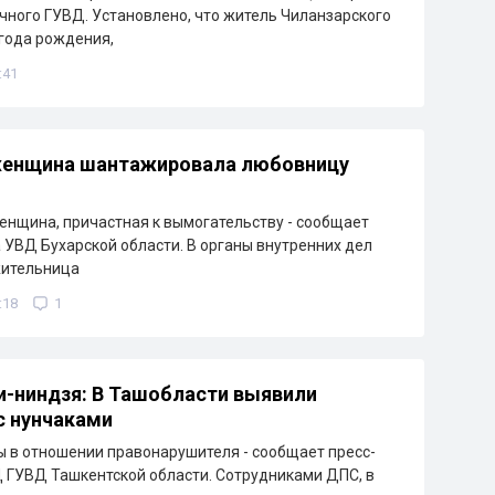
чного ГУВД. Установлено, что житель Чиланзарского
 года рождения,
:41
 женщина шантажировала любовницу
нщина, причастная к вымогательству - сообщает
 УВД Бухарской области. В органы внутренних дел
жительница
:18
1
-ниндзя: В Ташобласти выявили
с нунчаками
 в отношении правонарушителя - сообщает пресс-
ГУВД Ташкентской области. Сотрудниками ДПС, в