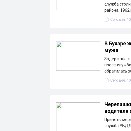
служба столи
района, 1962
Сегодня, 10
В Бухаре
мужа
Задержана же
пресс-служба
обратилась 
Сегодня, 10
Черепашки
водителя 
Приняты меры
служба УБДД 