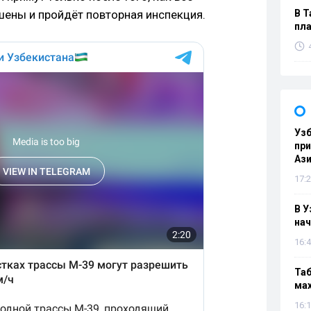
ены и пройдёт повторная инспекция.
В Т
пла
Узб
пр
Ази
17:2
В У
нач
16:4
Таб
мах
16:1