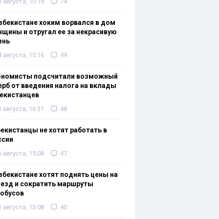
3 августа, 10:18
74
збекистане хоким ворвался в дом
щины и отругал ее за некрасивую
знь
4 августа, 15:16
49
ономисты подсчитали возможный
рб от введения налога на вклады
екистанцев
1 августа, 16:31
48
екистанцы не хотят работать в
ссии
6 августа, 15:08
47
збекистане хотят поднять цены на
езд и сократить маршруты
тобусов
1 августа, 13:08
40