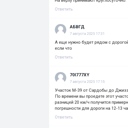
На верху принимают круглосуточно.
Ответить
АБВГД
7 августа 2025 17:31
А еще нужно будет рядом с дорогой
если что
Ответить
70I777XY
7 августа 2025 17:15
Участок М-39 от Сардобы до Джизза
По времени вы проедете этот участо
разницей 20 км/ч получится примерно
погрешности для дороги на 12-13 ч
Ответить