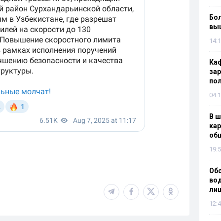
Бол
вы
14:1
Каф
зар
по
04:1
В ш
кар
об
19:5
Об
вод
лиш
12:4