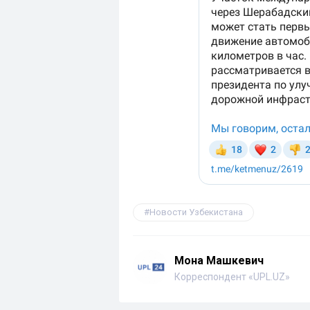
Новости Узбекистана
Мона Машкевич
Корреспондент «UPL.UZ»