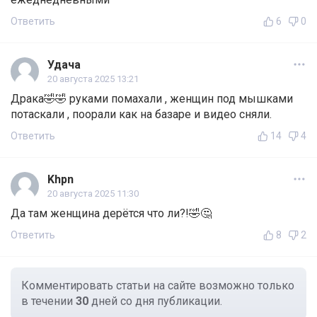
Ответить
6
0
Удача
20 августа 2025 13:21
Драка🤣🤣 руками помахали , женщин под мышками
потаскали , поорали как на базаре и видео сняли.
Ответить
14
4
Khpn
20 августа 2025 11:30
Да там женщина дерётся что ли?!🤣🤔
Ответить
8
2
Комментировать статьи на сайте возможно только
в течении
30
дней со дня публикации.