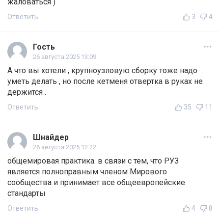
жаловаться )
Ответить
3
4
Гость
26 августа 2025 13:09
А что вы хотели , крупноузловую сборку тоже надо
уметь делать , но после кетменя отвертка в руках не
держится .
Ответить
35
11
Шнайдер
26 августа 2025 12:22
общемировая практика. в связи с тем, что РУЗ
является полноправным членом Мирового
сообщества и принимает все общеевропейские
стандарты
Ответить
4
8