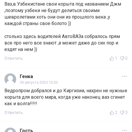
Ваз,в Узбекистане свои корыта под названием Джм
,поэтому узбеки не будут делиться своими
шевролетами хоть они они из прошлого века ,у
каждой страны свое болото ))
столько здесь водителей АвтоВАЗа собралось прям
все про него все знают ,а может даже до сих пор и
ездят на нем ))
Ответить
1
0
Генка
30 августа 2025 10:03
Ведропром добрался и до Киргизии, нахрен не нужные
корыта для всего мира, когда уже наконец ваз сгинет
как и волга!!!!!
Ответить
2
3
Гость