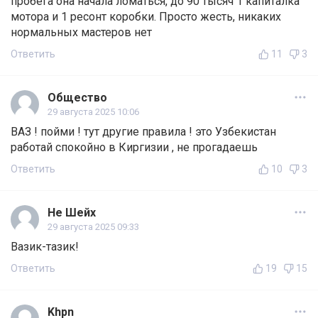
пробега она начала ломаться, до 90 тысяч 1 капиталка
мотора и 1 ресонт коробки. Просто жесть, никаких
нормальных мастеров нет
Ответить
11
3
Общество
29 августа 2025 10:06
ВАЗ ! пойми ! тут другие правила ! это Узбекистан
работай спокойно в Киргизии , не прогадаешь
Ответить
10
3
Не Шейх
29 августа 2025 09:33
Вазик-тазик!
Ответить
19
15
Khpn