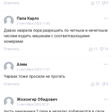
Ответить
17
0
Папа Карло
2 сентября 2025 11:45
Давно назрела пора разрешить по четным и нечетным
числам ездить машинам с соответсвующими
номерами.
Ответить
11
14
Алим
2 сентября 2025 11:01
Чарвак тоже просили не трогать.
Ответить
35
0
Жохонгир Обидович
2 сентября 2025 02:31
пусть чиновники 2 раза в неделю добираются в свои