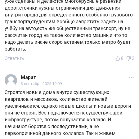
уже сделаны и делаются многоярусные развязки
дорог,стоянки,нужны ограничения для движения
внутри города для определённого особенно грузового
транспорта,студентам вообще запретить ездить на
учёбу на авто,есть же общественный транспорт, ну не
рассчитан город на такое количество машин,и что то
надо делать иначе скоро встанем,только метро будет
работать.
Ответить
8
2
Марат
3 сентября 2025 19:09
Строятся новые дома внутри существующих
кварталов и массивов, количество жителей
увеличивается, однако новые школы и новые дороги
они не строят. Все подключается к сушествующей
инфраструктуре, потом получается коллапс. И
начинают боротся с последствиями, а не
первопричиной данного коллапса. Так и живем.