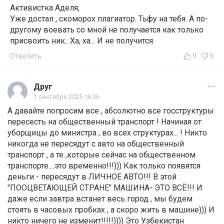
Активистка Аделя,
Уже достал , скоморох плагиатор. Тьфу на тебя. А по-
другому воевать со мной не получается как только
присвоить ник.. Ха, ха... И не получится.
Ответить
9
6
Друг
1 сентября 2025 16:36
А давайте попросим все , абсолютно все госструктуры
пересесть на общественный транспорт ! Начиная от
уборщицы до министра , во всех структурах... ! Никто
никогда не пересядут с авто на общественный
транспорт , а те ,которые сейчас на общественном
транспорте....это временно!!!))) Как только появятся
деньги - пересядут в ЛИЧНОЕ АВТО!!! В этой
"ПООЦВЕТАЮЩЕЙ СТРАНЕ" МАШИНА- ЭТО ВСЁ!!! И
даже если завтра встанет весь город , мы будем
стоять в часовых пробках , а скоро жить в машине))) И
никто ничего не изменит!!!!!)))) Это Узбекистан