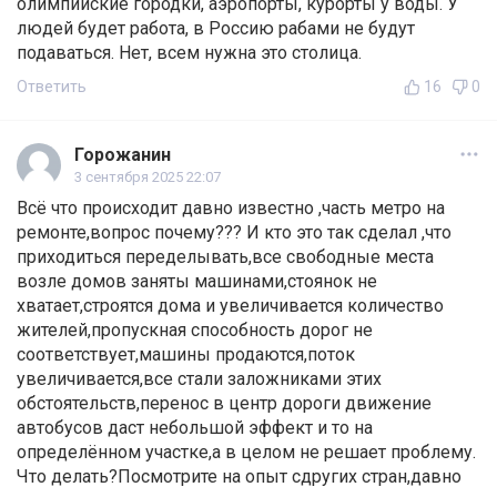
олимпийские городки, аэропорты, курорты у воды. У
людей будет работа, в Россию рабами не будут
подаваться. Нет, всем нужна это столица.
Ответить
16
0
Горожанин
3 сентября 2025 22:07
Всё что происходит давно известно ,часть метро на
ремонте,вопрос почему??? И кто это так сделал ,что
приходиться переделывать,все свободные места
возле домов заняты машинами,стоянок не
хватает,строятся дома и увеличивается количество
жителей,пропускная способность дорог не
соответствует,машины продаются,поток
увеличивается,все стали заложниками этих
обстоятельств,перенос в центр дороги движение
автобусов даст небольшой эффект и то на
определённом участке,а в целом не решает проблему.
Что делать?Посмотрите на опыт сдругих стран,давно