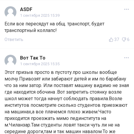
ASDF
1 сентября 2025 15:39
Если все пересядут на общ. транспорт, будет
транспортный коллапс!
Ответить
37
6
Вот Так То
1 сентября 2025 15:35
Этот призыв просто в пустоту.про школы вообще
молчу.Привозят или забирают детей и им по барабану
что за ним затор. Или поставят машину видимо не зная
где находится обочина .Вот запретить стоянку возле
школ может тогда начнут соблюдать правила.Возле
институтов посмотрите сколько студентов приезжают
на машинах,а все плачемся плохо живем.Часто
приходится проезжать мимо пединститута на
м.Чиланзар.Там студенты ловят такси чуть ли не на
середине дороги,там и так машин навалом.То же