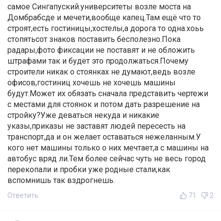
самое Сингапуский.университеты возле моста на
Домбрабсде и мечети,вообще капец.Там ещё что то
строят,есть гостиницы,хостелы,а дорога то одна.хоьь
стопятьсот знаков поставить бесполезно.Пока
радары,фото фиксации не поставят и не обложить
штрафами так и будет это продолжаться.Почему
строители никак о стоянках не думают,ведь возле
офисов,гостиниц хочешь не хочешь машины
будут.Может их обязать сначала представить чертежи
с местами для стоянок и потом дать разрешение на
стройку?Уже деваться некуда и никакие
указы,приказы не заставят людей пересесть на
транспорт,да и он желает оставаться нежеланным.У
кого нет машины только о них мечтает,а с машины на
автобус вряд ли.Тем более сейчас чуть не весь город
перекопали и пробки уже родные стали,как
вспомнишь так вздрогнешь.
Ответить
71
2