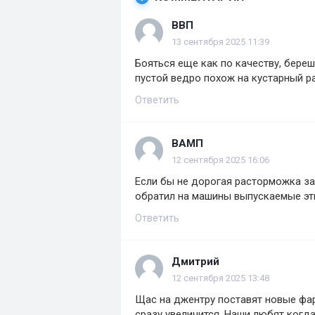
ВВП
13 сентября 2025 11:39
Бояться еще как по качеству, бере
пустой ведро похож на кустарный 
Ответить
ВАМП
12 сентября 2025 16:06
Если бы не дорогая расторможка з
обратил на машины выпускаемые э
Ответить
Дмитрий
12 сентября 2025 13:48
Щас на джентру поставят новые фар
сразу увеличится. Наши любят когд