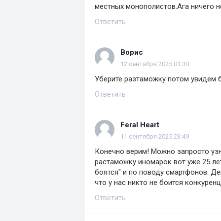
местных монополистов.Ага ничего н
Ответить
Ворис
12 сентября 2025 01:30
Уберите разтаможку потом увидем б
Ответить
Feral Heart
11 сентября 2025 23:49
Конечно верим! Можно запросто узн
растаможку иномарок вот уже 25 лет
боятся" и по поводу смартфонов. Д
что у нас никто не боится конкуренц
Ответить