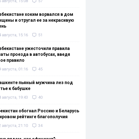
6 августа, 15:08
57
збекистане хоким ворвался в дом
щины и отругал ее за некрасивую
знь
4 августа, 15:16
51
збекистане ужесточили правила
аты проезда в автобусах, введя
ое правило
9 августа, 01:16
45
ашкенте пьяный мужчина лез под
тье к бабушке
4 августа, 19:43
40
екистан обогнал Россию и Беларусь
ировом рейтинге благополучия
2 августа, 21:10
34