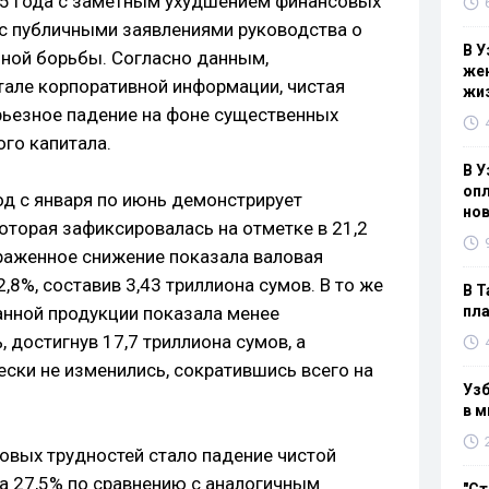
25 года с заметным ухудшением финансовых
 с публичными заявлениями руководства о
В У
ной борьбы. Согласно данным,
жен
але корпоративной информации, чистая
жи
рьезное падение на фоне существенных
ого капитала.
В У
опл
од с января по июнь демонстрирует
нов
оторая зафиксировалась на отметке в 21,2
раженное снижение показала валовая
,8%, составив 3,43 триллиона сумов. В то же
В Т
нной продукции показала менее
пла
 достигнув 17,7 триллиона сумов, а
ски не изменились, сократившись всего на
Узб
в м
вых трудностей стало падение чистой
на 27,5% по сравнению с аналогичным