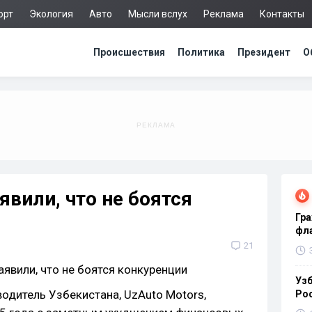
орт
Экология
Авто
Мысли вслух
Реклама
Контакты
Происшествия
Политика
Президент
О
явили, что не боятся
Гра
фла
21
Узб
дитель Узбекистана, UzAuto Motors,
Ро