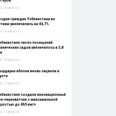
огеров
2 / 8 августа
здки граждан Узбекистана во
тнам увеличились на 44,7%
5 / 8 августа
збекистане число посещений
анических садов увеличилось в 3,8
а
6 / 8 августа
ырдарье яблоня вновь зацвела в
усте
8 / 7 августа
збекистане создали инновационный
н-перехватчик с максимальной
ростью до 450 км/ч
3 / 7 августа