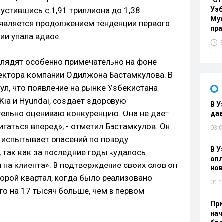
"Ст
устившись с 1,91 триллиона до 1,38
Узб
Мух
 является продолжением тенденции первого
пр
ии упала вдвое.
лядят особенно примечательно на фоне
ектора компании Одилжона Бастамкулова. В
ул, что появление на рынке Узбекистана
 Kia и Hyundai, создает здоровую
В У
тельно оцениваю конкуренцию. Она не дает
дав
игаться вперед», - отметил Бастамкулов. Он
03:0
е испытывает опасений по поводу
В У
 так как за последние годы «удалось
опл
 на клиента». В подтверждение своих слов он
нов
орой квартал, когда было реализовано
01:1
то на 17 тысяч больше, чем в первом
При
нач