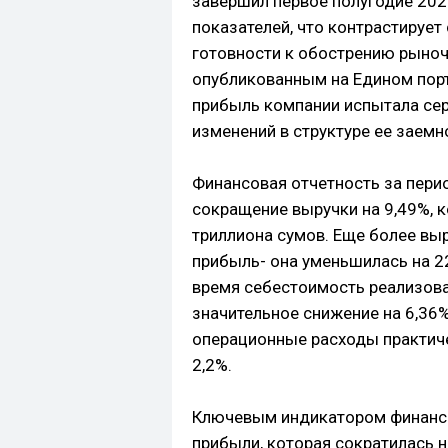
завершил первое полугодие 20
показателей, что контрастирует
готовности к обострению рыноч
опубликованным на Едином порт
прибыль компании испытала се
изменений в структуре ее заемн
Финансовая отчетность за пери
сокращение выручки на 9,49%, к
триллиона сумов. Еще более вы
прибыль- она уменьшилась на 22
время себестоимость реализова
значительное снижение на 6,36%,
операционные расходы практиче
2,2%.
Ключевым индикатором финансо
прибыли, которая сократилась 