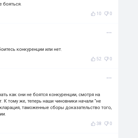
е бояться.
10
0
оитесь конкуренции или нет.
52
0
ать как они не боятся конкуренции, смотря на
. К тому же, теперь наши чиновники начали "не
екларация, таможенные сборы доказательство того,
ии.
38
0