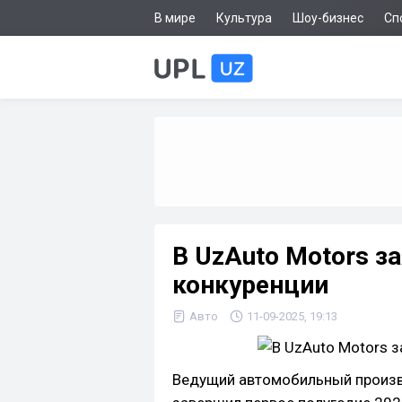
В мире
Культура
Шоу-бизнес
Сп
В UzAuto Motors за
конкуренции
Авто
11-09-2025, 19:13
Ведущий автомобильный произво