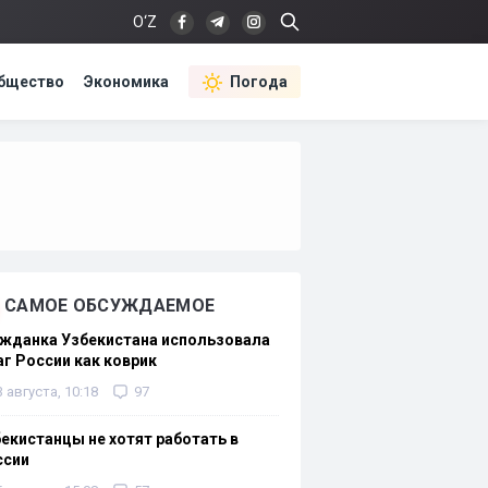
O‘Z
бщество
Экономика
Погода
САМОЕ ОБСУЖДАЕМОЕ
жданка Узбекистана использовала
г России как коврик
3 августа, 10:18
97
екистанцы не хотят работать в
ссии