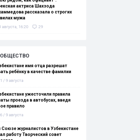
ою рядом, как официант":
екская актриса Шахзода
аммедова рассказала о строгих
авилах мужа
3 августа, 16:20
29
ОБЩЕСТВО
збекистане имя отца разрешат
ать ребёнку в качестве фамилии
1 / 9 августа
збекистане ужесточили правила
аты проезда в автобусах, введя
ое правило
6 / 9 августа
 Союзе журналистов в Узбекистане
ал работу Творческий совет