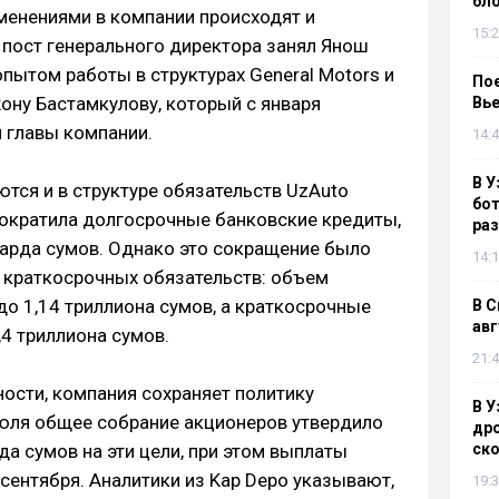
бл
менениями в компании происходят и
15:2
 пост генерального директора занял Янош
опытом работы в структурах General Motors и
Пое
ону Бастамкулову, который с января
Вье
 главы компании.
14:4
В У
ся и в структуре обязательств UzAuto
бот
сократила долгосрочные банковские кредиты,
раз
лиарда сумов. Однако это сокращение было
14:1
 краткосрочных обязательств: объем
до 1,14 триллиона сумов, а краткосрочные
В С
авг
4 триллиона сумов.
21:4
ости, компания сохраняет политику
В У
юля общее собрание акционеров утвердило
дро
а сумов на эти цели, при этом выплаты
ско
ентября. Аналитики из Kap Depo указывают,
19:3