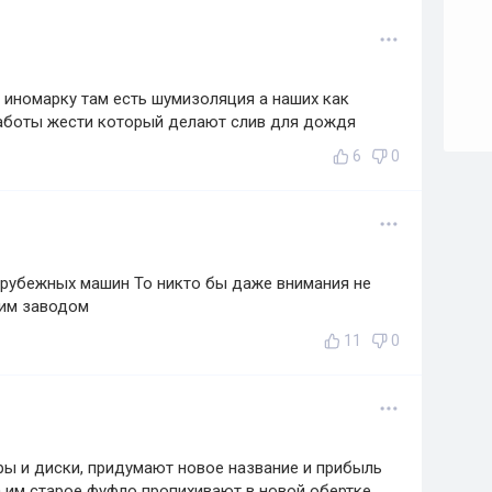
ш иномарку там есть шумизоляция а наших как
работы жести который делают слив для дождя
6
0
арубежных машин То никто бы даже внимания не
тим заводом
11
0
ы и диски, придумают новое название и прибыль
а им старое фуфло пропихивают в новой обертке