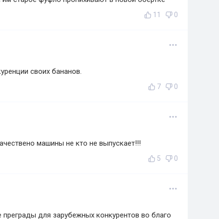
11
0
куренции своих бананов.
7
0
качествено машины не кто не выпускает!!!
5
0
е преграды для зарубежных конкурентов во благо