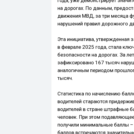
года, уже демонстрирует значи
на дорогах. По данным, предо
движения МВД, за три месяца ф
нарушений правил дорожного дв
Эта инициатива, утвержденная 
в феврале 2025 года, стала кл
безопасности на дорогах. За ле
зафиксировано 167 тысяч наруше
аналогичным периодом прошлого
тысяч.
Статистика по начислению балл
водителей стараются придержив
водителей в стране штрафные б
человек. При этом подавляющее 
получили минимальные баллы – 
баллов встречаются значительн