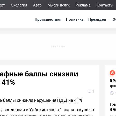
орт
Экология
Авто
Мысли вслух
Реклама
Контакты
Происшествия
Политика
Президент
О
рафные баллы снизили
 41%
В 
цен
2
Гра
, введенная в Узбекистане с 1 июня текущего
фла