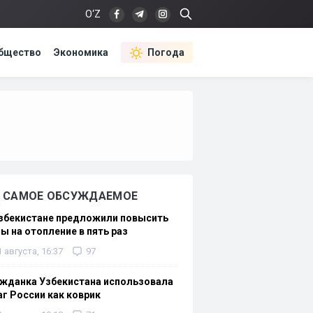
O‘Z
бщество
Экономика
Погода
САМОЕ ОБСУЖДАЕМОЕ
Узбекистане предложили повысить
ы на отопление в пять раз
1 августа, 16:37
97
жданка Узбекистана использовала
г России как коврик