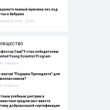
ашкенте пьяный мужчина лез под
тье к бабушке
4 августа, 19:43
40
ОБЩЕСТВО
офессор СамГУ стал победителем
ented Young Scientist Program
8 / 5 августа
 внутри "Подарка Президента" для
рвоклассников?
5 / 5 августа
стным учебным центрам в
екистане предлагают ввести
стему добровольной сертификации