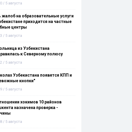
0 / 5 августа
 жалоб на образовательные услуги
збекистане приходится на частные
ебные центры
3 / 5 августа
льница из Узбекистана
равилась к Северному полюсу
2 / 5 августа
колах Узбекистана появятся КПП и
евожные кнопки"
9 / 5 августа
тношении хокимов 10 районов
кента назначена проверка -
ичины
8 / 5 августа