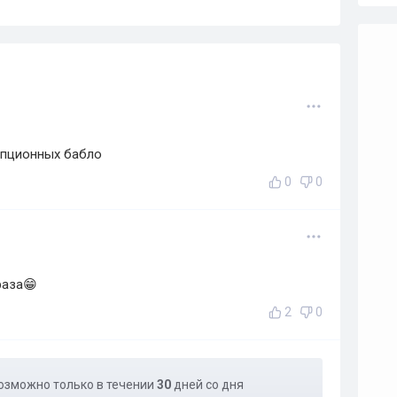
упционных бабло
0
0
раза😁
2
0
озможно только в течении
30
дней со дня