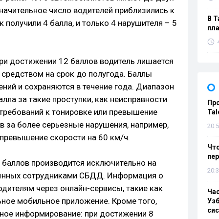
значительное число водителей приблизились к
В Т
 получили 4 балла, и только 4 нарушителя – 5
пла
при достижении 12 баллов водитель лишается
 средством на срок до полугода. Баллы
ний и сохраняются в течение года. Диапазон
алла за такие проступки, как неисправности
Пр
требований к тонировке или превышение
Tal
ов за более серьезные нарушения, например,
20:5
 превышение скорости на 60 км/ч.
Что
пе
е баллов производится исключительно на
20:3
ленных сотрудниками СБДД. Информация о
одителям через онлайн-сервисы, такие как
Ча
льное мобильное приложение. Кроме того,
Узб
си
вное информирование: при достижении 8