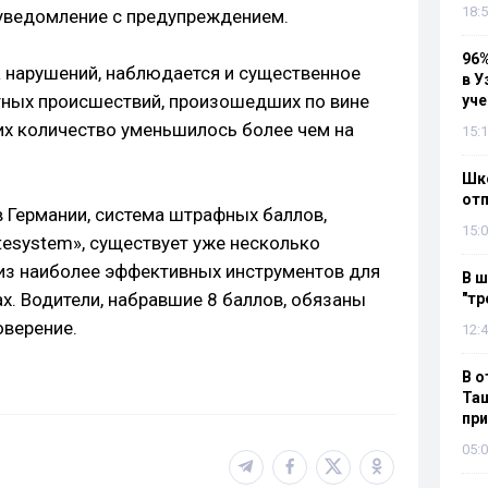
18:5
-уведомление с предупреждением.
96%
 нарушений, наблюдается и существенное
в У
ных происшествий, произошедших по вине
уч
 их количество уменьшилось более чем на
15:1
Шко
отп
в Германии, система штрафных баллов,
15:0
ktesystem», существует уже несколько
 из наиболее эффективных инструментов для
В ш
х. Водители, набравшие 8 баллов, обязаны
"тр
оверение.
12:4
В о
Таш
пр
05:0