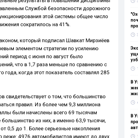
тельные результаты в повышении дисциплины
ставленным Службой безопасности дорожного
"Ох
ункционирования этой системы общее число
поч
ижения сократилось на 41%.
пр
законом, который подписал Шавкат Мирзиёев
ючевым элементом стратегии по усилению
Эк
уще
тний период с июня по август было
узб
ний, что в 1,7 раза меньше по сравнению с
 года, когда этот показатель составлял 285
В У
жен
жи
ов свидетельствует о том, что большинство
аться правил. Из более чем 9,3 миллиона
аллы были начислены всего 69 тысячам
В У
большинство из них, а именно 63,9 тысячи,
про
ав
от 0,5 до 1. Более серьезные накопления
о реже: 4976 автомобилистов имеют до двух