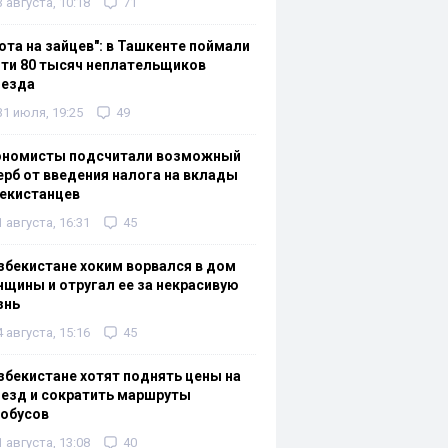
3 августа, 10:18
71
ота на зайцев": в Ташкенте поймали
ти 80 тысяч неплательщиков
оезда
31 июля, 19:25
49
ономисты подсчитали возможный
рб от введения налога на вклады
екистанцев
1 августа, 16:31
45
збекистане хоким ворвался в дом
щины и отругал ее за некрасивую
знь
4 августа, 15:16
45
збекистане хотят поднять цены на
езд и сократить маршруты
тобусов
1 августа, 13:08
40