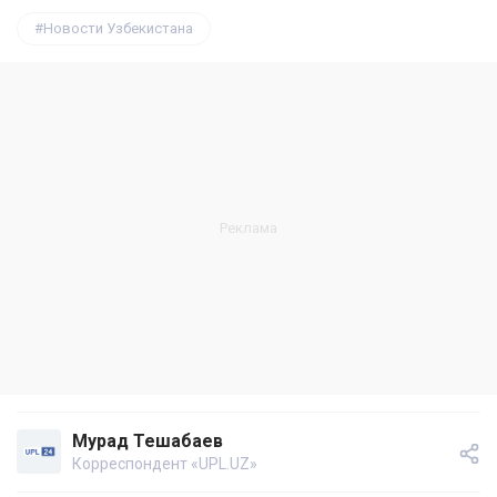
Новости Узбекистана
Мурад Тешабаев
Корреспондент «UPL.UZ»