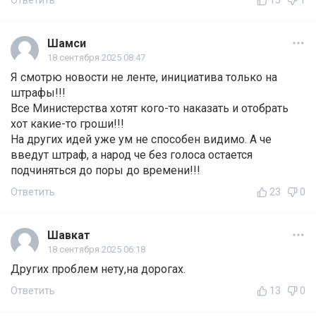
Ответить
15
1
Шамси
18 сентября 2025 08:47
Я смотрю новости не ленте, инициатива только на
штрафы!!!
Все Министерства хотят кого-то наказать и отобрать
хот какие-то гроши!!!
На других идей уже ум не способен видимо. А че
введут штраф, а народ че без голоса остается
подчиняться до поры до времени!!!
Ответить
23
0
Шавкат
18 сентября 2025 06:18
Других проблем нету,на дорогах.
Ответить
13
0