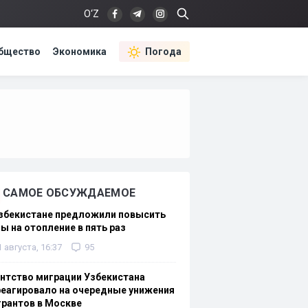
O‘Z
бщество
Экономика
Погода
САМОЕ ОБСУЖДАЕМОЕ
Узбекистане предложили повысить
ы на отопление в пять раз
1 августа, 16:37
95
нтство миграции Узбекистана
еагировало на очередные унижения
рантов в Москве