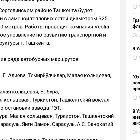
 Сергелийском районе Ташкента будет
зи с заменой тепловых сетей диаметром 325
Гра
 метров. Работы проводит компания Veolia
фла
ное управление по развитию транспортной и
уктуры г. Ташкента.
В У
ние ряда автобусных маршрутов:
й, Г. Алиева, Темирйўлчилар, Малая кольцевая,
"Ох
поч
пр
алая кольцевая, Бобура;
я кольцевая, Туркистон, Ташкентский вокзал,
до остановки завода РЭТ;
В У
ура, Малая кольцевая, Туркистон, Ташкентский
жен
жи
аракуль, Янги Замон, Саракуль, А.С. Банокатий