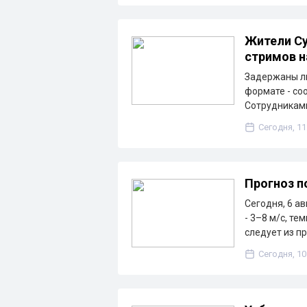
Жители Су
стримов н
Задержаны ли
формате - со
Сотрудникам
Сегодня, 11
Прогноз п
Сегодня, 6 ав
- 3–8 м/с, т
следует из п
Сегодня, 10