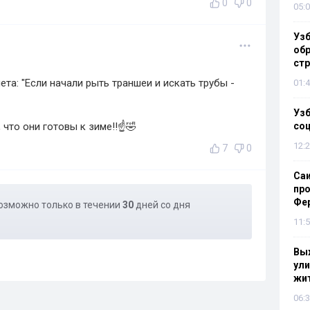
0
0
05:0
Узб
обр
стр
та: "Если начали рыть траншеи и искать трубы -
01:4
Узб
что они готовы к зиме!!☝️🤣
со
12:2
7
0
Са
про
Фе
озможно только в течении
30
дней со дня
11:5
Выж
ули
жи
06:3