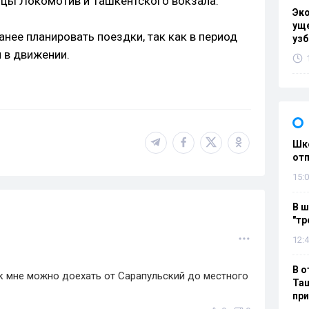
цы Локомотив и Ташкентского вокзала.
Эк
уще
нее планировать поездки, так как в период
узб
 в движении.
Шко
отп
15:0
В ш
"тр
12:4
В о
к мне можно доехать от Сарапульский до местного
Таш
пр