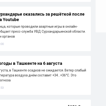
рхандарьи оказались за решёткой после
а Youtube
ца, которые проводили азартные игры в онлайн-
общает пресс-служба УВД Сурхандарьинской области.
и органов
:00
огоды в Ташкенте на 6 августа
густа, в Ташкенте осадков не ожидается. Ветер слабый
емпература воздуха днём составит +34…+36°C. Это
рогноза
:53