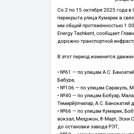
Со 2 по 15 октября 2025 года в
перекрыта улица Кумарик в свя
мм общей протяжённостью 1 000
Energy Tashkent, сообщает Глав
дорожно-транспортной инфрастр
В этот период изменится движе
• №61 — по улицам А.С. Баноқати
Бабура;
• №106 — по улицам Саракуль, М
• №40 — по улицам Бобуар, Мала
Темирйўлчилар, А.С. Банокатий 
• №66 — по улицам Кумарик, Боб
вокзал, Меҳржон, 8-Март, Эски С
до остановки завода РЭТ;