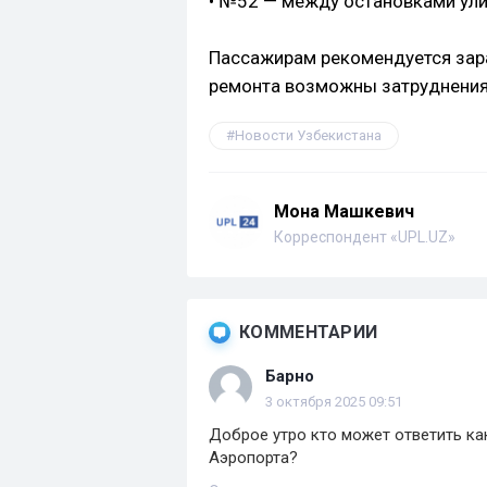
• №52 — между остановками ули
Пассажирам рекомендуется зара
ремонта возможны затруднения
Новости Узбекистана
Мона Машкевич
Корреспондент «UPL.UZ»
КОММЕНТАРИИ
Барно
3 октября 2025 09:51
Доброе утро кто может ответить ка
Аэропорта?