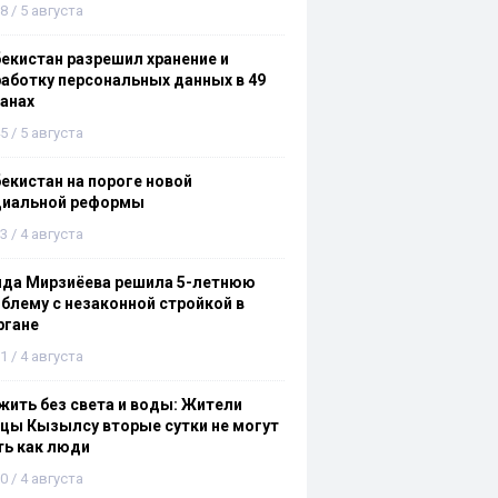
8 / 5 августа
екистан разрешил хранение и
аботку персональных данных в 49
анах
5 / 5 августа
екистан на пороге новой
циальной реформы
3 / 4 августа
ида Мирзиёева решила 5-летнюю
блему с незаконной стройкой в
ргане
1 / 4 августа
ить без света и воды: Жители
цы Кызылсу вторые сутки не могут
ть как люди
0 / 4 августа