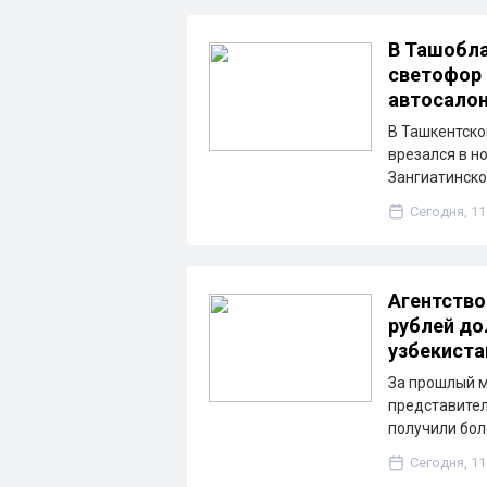
В Ташобла
светофор 
автосало
В Ташкентско
врезался в н
Зангиатинско
Сегодня, 11
Агентство
рублей до
узбекиста
За прошлый м
представител
получили бол
Сегодня, 11