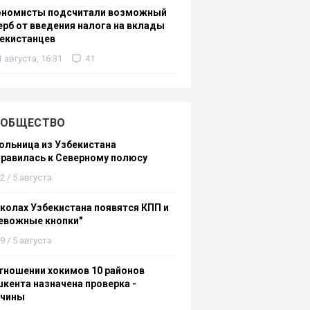
ономисты подсчитали возможный
рб от введения налога на вклады
екистанцев
1 августа, 16:31
41
ОБЩЕСТВО
льница из Узбекистана
равилась к Северному полюсу
2 / 5 августа
колах Узбекистана появятся КПП и
евожные кнопки"
9 / 5 августа
тношении хокимов 10 районов
кента назначена проверка -
ичины