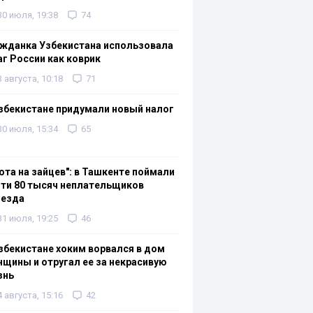
30 июля, 19:38
74
жданка Узбекистана использовала
г России как коврик
3 августа, 10:18
71
збекистане придумали новый налог
30 июля, 15:34
65
ота на зайцев": в Ташкенте поймали
ти 80 тысяч неплательщиков
оезда
31 июля, 19:25
46
збекистане хоким ворвался в дом
щины и отругал ее за некрасивую
знь
4 августа, 15:16
42