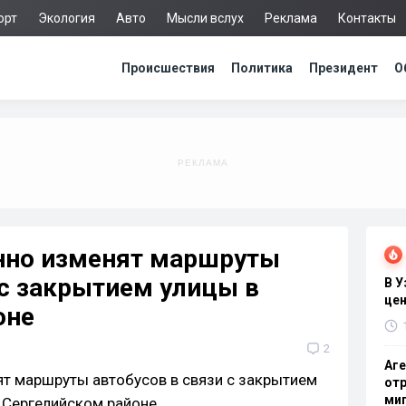
орт
Экология
Авто
Мысли вслух
Реклама
Контакты
Происшествия
Политика
Президент
О
нно изменят маршруты
 с закрытием улицы в
В 
цен
оне
2
Аге
отр
миг