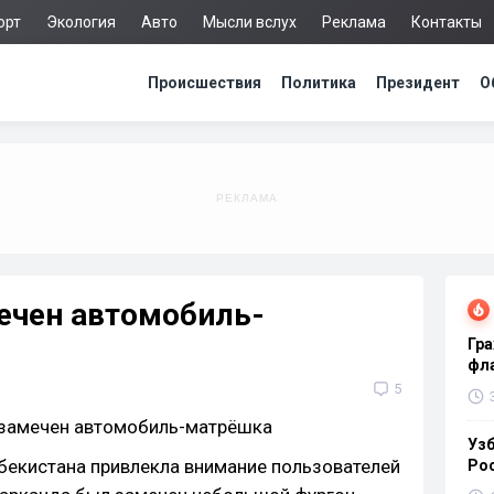
орт
Экология
Авто
Мысли вслух
Реклама
Контакты
Происшествия
Политика
Президент
О
ечен автомобиль-
Гра
фла
5
Узб
бекистана привлекла внимание пользователей
Ро