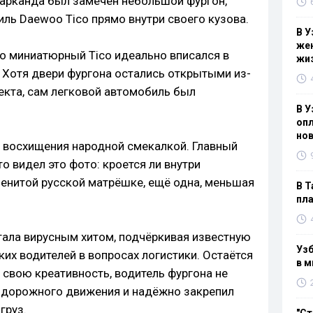
марканда был замечен небольшой фургон,
ль Daewoo Tico прямо внутри своего кузова.
В У
жен
то миниатюрный Tico идеально вписался в
жи
. Хотя двери фургона остались открытыми из-
екта, сам легковой автомобиль был
В У
опл
нов
 восхищения народной смекалкой. Главный
то видел это фото: кроется ли внутри
менитой русской матрёшке, ещё одна, меньшая
В Т
пла
ала вирусным хитом, подчёркивая известную
Узб
их водителей в вопросах логистики. Остаётся
в м
ю свою креативность, водитель фургона не
 дорожного движения и надёжно закрепил
груз.