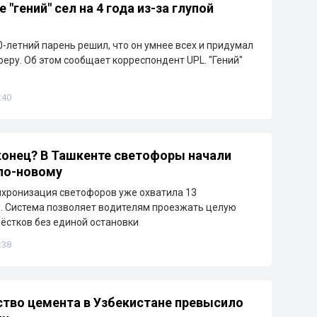
 "гений" сел на 4 года из-за глупой
0-летний парень решил, что он умнее всех и придумал
еру. Об этом сообщает корреспондент UPL. "Гений"
:40
онец? В Ташкенте светофоры начали
по-новому
нхронизация светофоров уже охватила 13
. Система позволяет водителям проезжать целую
ёстков без единой остановки
:38
тво цемента в Узбекистане превысило