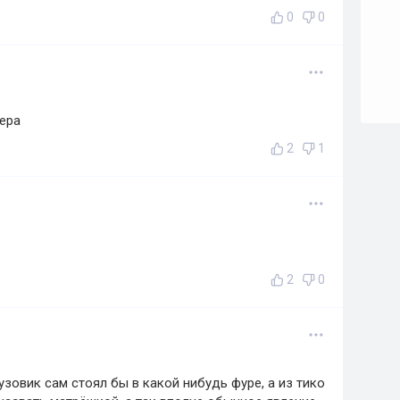
0
0
еера
2
1
2
0
узовик сам стоял бы в какой нибудь фуре, а из тико