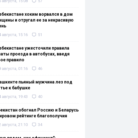
6 августа, 15:08
57
збекистане хоким ворвался в дом
щины и отругал ее за некрасивую
знь
4 августа, 15:16
51
збекистане ужесточили правила
аты проезда в автобусах, введя
ое правило
9 августа, 01:16
46
ашкенте пьяный мужчина лез под
тье к бабушке
4 августа, 19:43
40
екистан обогнал Россию и Беларусь
ировом рейтинге благополучия
2 августа, 21:10
34