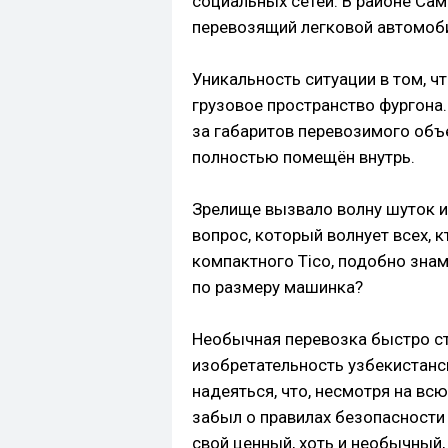
социальных сетей. В районе Са
перевозящий легковой автомоби
Уникальность ситуации в том, ч
грузовое пространство фургона
за габаритов перевозимого объ
полностью помещён внутрь.
Зрелище вызвало волну шуток и
вопрос, который волнует всех, к
компактного Tico, подобно зна
по размеру машинка?
Необычная перевозка быстро ст
изобретательность узбекистанск
надеяться, что, несмотря на вс
забыл о правилах безопасности
свой ценный, хоть и необычный, 