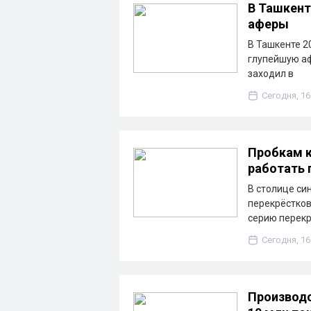
В Ташкенте
аферы
В Ташкенте 2
глупейшую аф
заходил в
Сегодня, 16
Пробкам к
работать 
В столице си
перекрёстков
серию перекр
Сегодня, 16
Производс