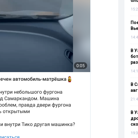
бл
15:2
Пое
Вье
14:4
В У
бот
раз
14:1
В С
авг
21:4
В У
дро
ско
19:3