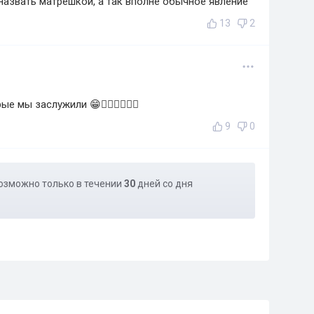
назвать матрёшкой, а так вполне обычное явление
13
2
 мы заслужили 😁👍🏼👍🏼👍🏼
9
0
озможно только в течении
30
дней со дня