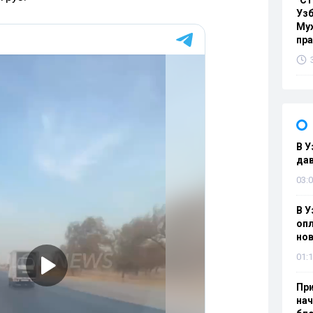
"Ст
Узб
Мух
пр
В У
дав
03:0
В У
опл
нов
01:1
При
нач