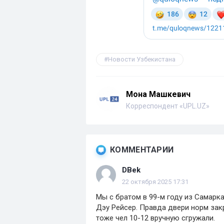
Новости Узбекистана
Мона Машкевич
Корреспондент «UPL.UZ»
КОММЕНТАРИИ
DBek
22 октября 2025 17:31
Мы с братом в 99-м году из Самарк
Дэу Рейсер. Правда двери норм закр
тоже чел 10-12 вручную сгружали.