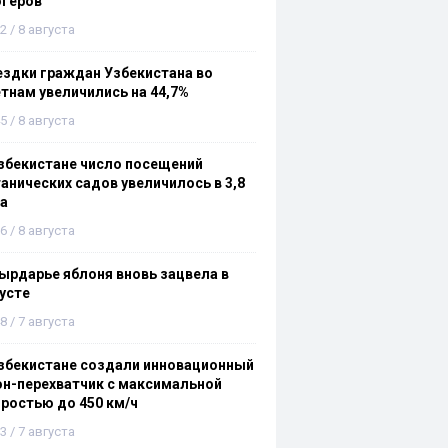
огеров
2 / 8 августа
здки граждан Узбекистана во
тнам увеличились на 44,7%
5 / 8 августа
збекистане число посещений
анических садов увеличилось в 3,8
а
6 / 8 августа
ырдарье яблоня вновь зацвела в
усте
8 / 7 августа
збекистане создали инновационный
н-перехватчик с максимальной
ростью до 450 км/ч
3 / 7 августа