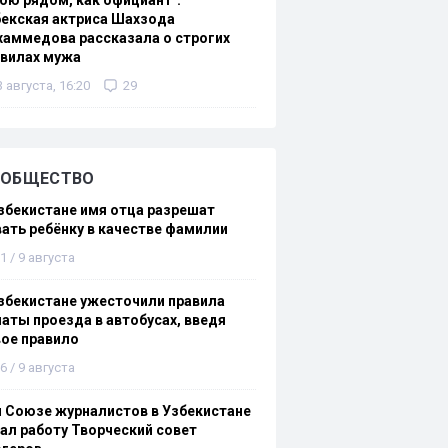
ою рядом, как официант":
екская актриса Шахзода
аммедова рассказала о строгих
авилах мужа
3 августа, 16:20
29
ОБЩЕСТВО
збекистане имя отца разрешат
ать ребёнку в качестве фамилии
1 / 9 августа
збекистане ужесточили правила
аты проезда в автобусах, введя
ое правило
6 / 9 августа
 Союзе журналистов в Узбекистане
ал работу Творческий совет