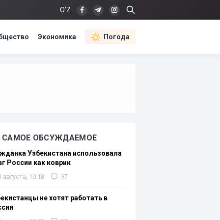
O‘Z
бщество
Экономика
Погода
САМОЕ ОБСУЖДАЕМОЕ
жданка Узбекистана использовала
г России как коврик
3 августа, 10:18
97
екистанцы не хотят работать в
ссии