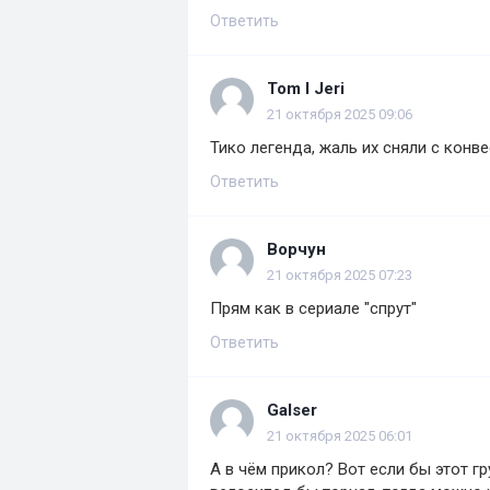
Ответить
Tom I Jeri
21 октября 2025 09:06
Тико легенда, жаль их сняли с конв
Ответить
Ворчун
21 октября 2025 07:23
Прям как в сериале "спрут"
Ответить
Galser
21 октября 2025 06:01
А в чём прикол? Вот если бы этот гр