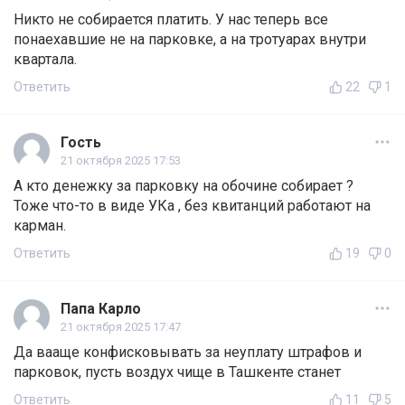
Никто не собирается платить. У нас теперь все
понаехавшие не на парковке, а на тротуарах внутри
квартала.
Ответить
22
1
Гость
21 октября 2025 17:53
А кто денежку за парковку на обочине собирает ?
Тоже что-то в виде УКа , без квитанций работают на
карман.
Ответить
19
0
Папа Карло
21 октября 2025 17:47
Да вааще конфисковывать за неуплату штрафов и
парковок, пусть воздух чище в Ташкенте станет
Ответить
11
5