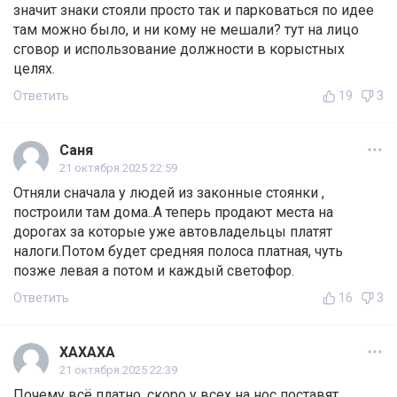
значит знаки стояли просто так и парковаться по идее
там можно было, и ни кому не мешали? тут на лицо
сговор и использование должности в корыстных
целях.
Ответить
19
3
Саня
21 октября 2025 22:59
Отняли сначала у людей из законные стоянки ,
построили там дома..А теперь продают места на
дорогах за которые уже автовладельцы платят
налоги.Потом будет средняя полоса платная, чуть
позже левая а потом и каждый светофор.
Ответить
16
3
ХАХАХА
21 октября 2025 22:39
Почему всё платно, скоро у всех на нос поставят