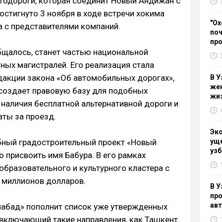
втодороги, которая соединит Новый Андижан с
стигнуто 3 ноября в ходе встречи хокима
"Ох
 с представителями компаний.
поч
пр
общалось, станет частью национальной
тных магистралей. Его реализация стала
акции закона «Об автомобильных дорогах»,
В У
жен
 создает правовую базу для подобных
жи
 наличия бесплатной альтернативной дороги и
ты за проезд.
Эк
бный градостроительный проект «Новый
уще
узб
 присвоить имя Бабура. В его рамках
образовательного и культурного кластера с
 миллионов долларов.
В У
про
ав
абад» пополнит список уже утвержденных
 включающий такие направления, как Ташкент