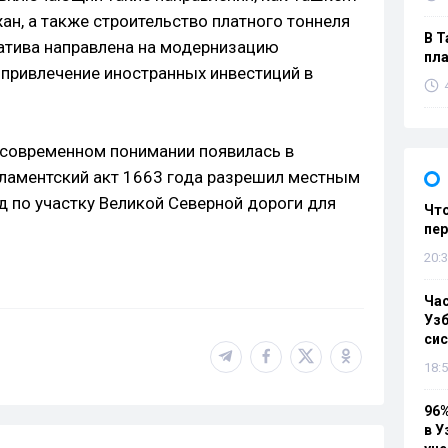
ан, а также строительство платного тоннеля
В Т
иатива направлена на модернизацию
пла
 привлечение иностранных инвестиций в
в современном понимании появилась в
арламентский акт 1663 года разрешил местным
д по участку Великой Северной дороги для
Что
пе
20:3
Ча
Узб
си
18:5
96%
в У