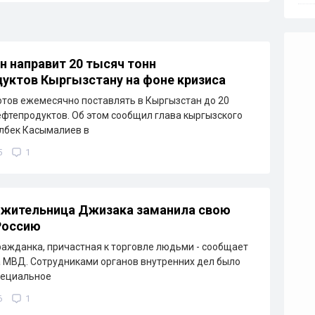
н направит 20 тысяч тонн
уктов Кыргызстану на фоне кризиса
отов ежемесячно поставлять в Кыргызстан до 20
ефтепродуктов. Об этом сообщил глава кыргызского
лбек Касымалиев в
5
1
 жительница Джизака заманила свою
Россию
ажданка, причастная к торговле людьми - сообщает
 МВД. Сотрудниками органов внутренних дел было
пециальное
6
1