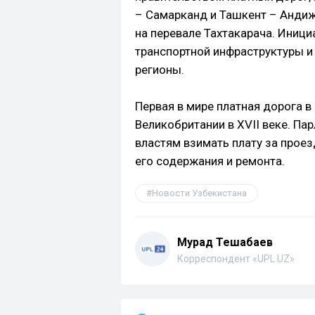
– Самарканд и Ташкент – Андиж
на перевале Тахтакарача. Иниц
транспортной инфраструктуры и
регионы.
Первая в мире платная дорога 
Великобритании в XVII веке. П
властям взимать плату за проез
его содержания и ремонта.
Новости Узбекистана
Мурад Тешабаев
Корреспондент «UPL.UZ»