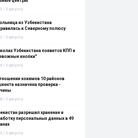
ебные центры
3 / 5 августа
льница из Узбекистана
равилась к Северному полюсу
2 / 5 августа
колах Узбекистана появятся КПП и
евожные кнопки"
9 / 5 августа
тношении хокимов 10 районов
кента назначена проверка -
ичины
8 / 5 августа
екистан разрешил хранение и
аботку персональных данных в 49
анах
5 / 5 августа