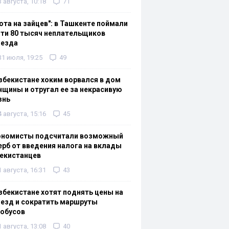
3 августа, 10:18
71
ота на зайцев": в Ташкенте поймали
ти 80 тысяч неплательщиков
оезда
31 июля, 19:25
49
збекистане хоким ворвался в дом
щины и отругал ее за некрасивую
знь
4 августа, 15:16
45
ономисты подсчитали возможный
рб от введения налога на вклады
екистанцев
1 августа, 16:31
43
збекистане хотят поднять цены на
езд и сократить маршруты
тобусов
1 августа, 13:08
40