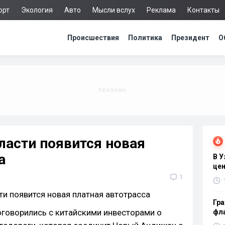
орт
Экология
Авто
Мысли вслух
Реклама
Контакты
Происшествия
Политика
Президент
О
ласти появится новая
а
В 
цен
1
Гра
говорились с китайскими инвесторами о
фла