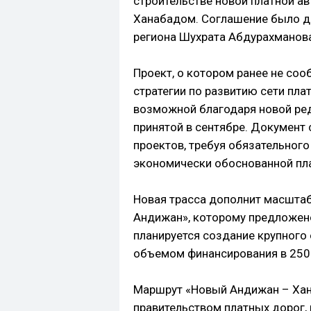
строительстве новой платной а
Ханабадом. Соглашение было до
региона Шухрата Абдурахманова
Проект, о котором ранее не со
стратегии по развитию сети пла
возможной благодаря новой ред
принятой в сентябре. Документ
проектов, требуя обязательного
экономически обоснованной пла
Новая трасса дополнит масшта
Андижан», которому предложено
планируется создание крупного 
объемом финансирования в 250
Маршрут «Новый Андижан – Хан
правительством платных дорог,