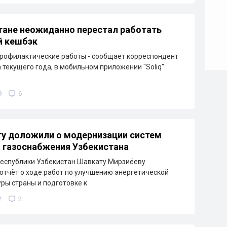
тане неожиданно перестал работать
й кешбэк
рофилактические работы - сообщает корреспондент
а текущего года, в мобильном приложении "Soliq"
9
6
у доложили о модернизации систем
и газоснабжения Узбекистана
еспублики Узбекистан Шавкату Мирзиёеву
отчёт о ходе работ по улучшению энергетической
ры страны и подготовке к
2
2