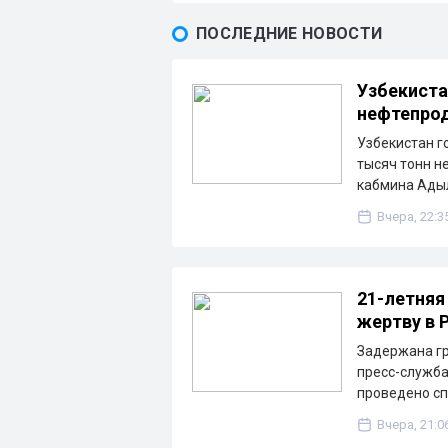
ПОСЛЕДНИЕ НОВОСТИ
Узбекиста
нефтепрод
Узбекистан г
тысяч тонн н
кабмина Ады
Вчера, 22:3
21-летняя
жертву в 
Задержана гр
пресс-служба
проведено с
Вчера, 21:0