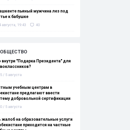
ашкенте пьяный мужчина лез под
тье к бабушке
4 августа, 19:43
40
ОБЩЕСТВО
 внутри "Подарка Президента" для
рвоклассников?
5 / 5 августа
стным учебным центрам в
екистане предлагают ввести
стему добровольной сертификации
0 / 5 августа
 жалоб на образовательные услуги
збекистане приходится на частные