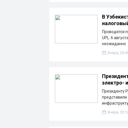
В Узбекис
налоговы
Проводятся п
UPL. 6 август
неожиданно
Вчера, 20:4
Президент
электро- 
Президенту Р
представили 
инфраструкту
Вчера, 20:1