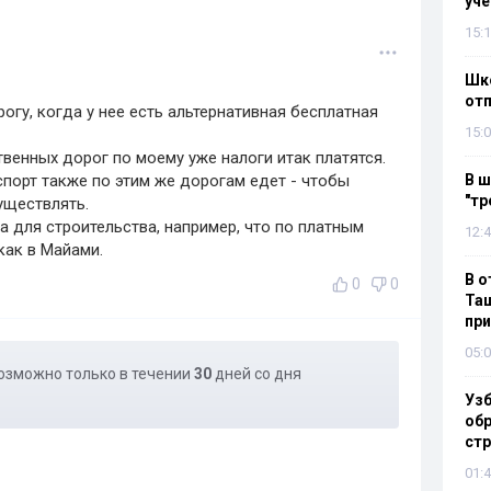
уч
15:1
Шко
отп
гу, когда у нее есть альтернативная бесплатная
15:0
енных дорог по моему уже налоги итак платятся.
спорт также по этим же дорогам едет - чтобы
В ш
"тр
уществлять.
а для строительства, например, что по платным
12:4
как в Майами.
В о
0
0
Таш
пр
05:0
озможно только в течении
30
дней со дня
Узб
обр
стр
01:4