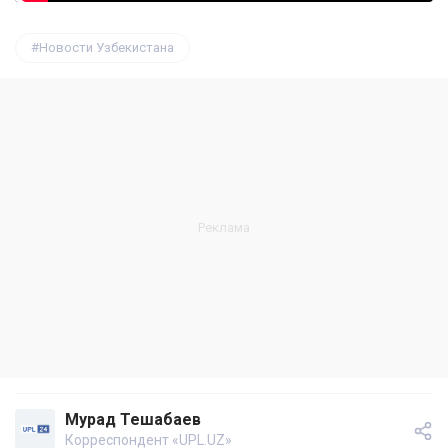
Новости Узбекистана
Мурад Тешабаев
Корреспондент «UPL.UZ»