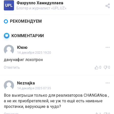
Фахрулло Хамидуллаев
Блогер и журналист «UPL.UZ»
РЕКОМЕНДУЕМ
КОММЕНТАРИИ
Ююю
14 декабря 2025 19:20
данунафиг лохотрон
Ответить
0
0
Neznajka
14 декабря 2025 07:35
Все выигрыши только для реализаторов CHANGANов ,
а не их приобретателей, не уж то ещё есть наивные
простачки, верующие в чудо?