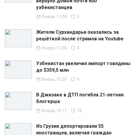
вернуло домой почти 600
узбекистанцев
Вчера, 11:04
5
Жители Сурхандарьи оказались за
решёткой после стримов на Youtube
Вчера, 11:00
4
Узбекистан увеличил импорт говядины
до $359,5 млн
Вчера, 10:20
4
В Джизаке в ДТП погибла 21-летняя
блогерша
Вчера, 10:11
18
Из Грузии депортировали 55
иностранцев, включая граждан