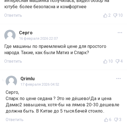
интересная машинка получилась, видел обзор на
ютубе. более безопасна и комфортнее
Ответить
2
10
Серго
16 февраля 2026 22:07
Где машины по приемлемой цене для простого
народа. Такие, как были Матиз и Спарк?
Ответить
10
4
Qrimlu
17 февраля 2026 04:52
Серго,
Спарк по цене седана ? Это не дёшево!Да и цена
Дамас2 завышена, хотя-бы на лямов 20-30 дешевле
должна быть. В Китае до 5 тыся.бачей стоило..
Ответить
6
3