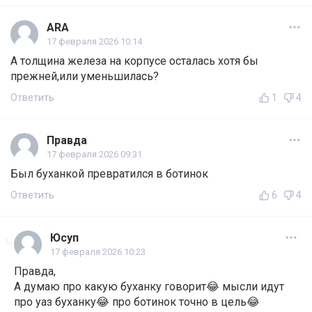
ARA
17 февраля 2026 10:14
А толщина железа на корпусе осталась хотя бы
прежней,или уменьшилась?
Ответить
1
4
Правда
17 февраля 2026 09:31
Был буханкой превратился в ботинок
Ответить
6
4
Юсуп
17 февраля 2026 10:23
Правда,
А думаю про какую буханку говорит😂 мысли идут
про уаз буханку😂 про ботинок точно в цель😂