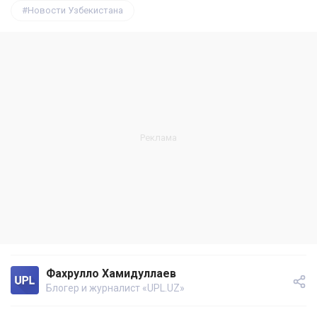
Новости Узбекистана
Фахрулло Хамидуллаев
Блогер и журналист «UPL.UZ»