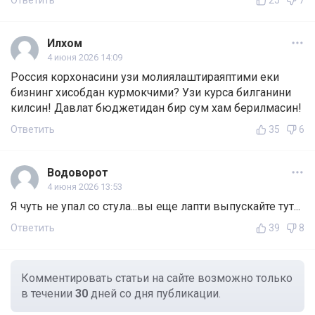
Ответить
25
7
Илхом
4 июня 2026 14:09
Россия корхонасини узи молиялаштираяптими еки
бизнинг хисобдан курмокчими? Узи курса билганини
килсин! Давлат бюджетидан бир сум хам берилмасин!
Ответить
35
6
Водоворот
4 июня 2026 13:53
Я чуть не упал со стула...вы еще лапти выпускайте тут...
Ответить
39
8
Комментировать статьи на сайте возможно только
в течении
30
дней со дня публикации.